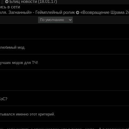
Блиц новости (18.01.17)
сь в сети
ля. Загнанный» - Геймплейный ролик
«Возвращение Шрама 2»
й любимый мод.
лучших модов для ТЧ!
CoC?
итывался именно этот критерий.