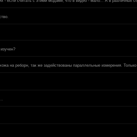
х - если считать с этими модами, что в видео - мало... А в различных 
ство.
 изучен?
 похожа на реборн, так же задействованы параллельные измерения. Тольк
..