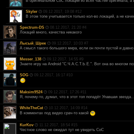
В оригинальном СоС локации из всех частей оригинала, а и
Skyler
09.12.2017, 19:08 #
12
В этом топе учитывается только кол-во локаций, а не каче
Spectrum-DS
08.12.2017, 21:20 #
4
Локаций много, качества никакого
Лысый_Шрек
09.12.2017, 10:03 #
7
А смысл такого большого мира, если он почти пустой и давно
Messer_138
09.12.2017, 14:55 #
9
Знаете игру на Android "С.Ч.А.С.Т.Ь.Е.". Вот она во многом
SOG
09.12.2017, 16:17 #
10
Maksim9524
09.12.2017, 17:26 #
11
Я, почему-то, думал, что в этот топ попадёт Упавшая звезда...
WhiteTheCat
10.12.2017, 14:09 #
14
В комментах под видео срач-то какой
KurKov
11.12.2017, 18:54 #
15
Честное слово не ожидал тут не увидеть CoC