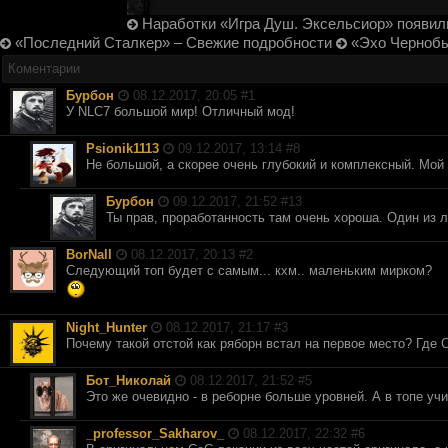
Наработки «Игра Душ. Эксельсиор» появили
«Последний Сталкер» – Свежие подробности
«Эхо Чернобы
Коментарии
Бурбон
08.12.2017, 20:05 #
1
У NLC7 большой мир! Отличный мод!
Psionik1113
09.12.2017, 13:14 #
8
Не большой, а скорее очень глубокий и комплексный. Мо
Бурбон
09.12.2017, 21:52 #
13
Ты прав, проработанность там очень хороша. Один из 
BorNall
08.12.2017, 20:13 #
2
Следующий топ будет с самым... кхм.. маленьким мирком?
Night_Hunter
08.12.2017, 21:17 #
3
Почему такой отстой как ряборн встал на первое место? Где 
Бот_Николай
08.12.2017, 21:52 #
5
Это же очевидно - в реборне больше уровней. А в топе уч
_professor_Sakharov_
08.12.2017, 22:32 #
6