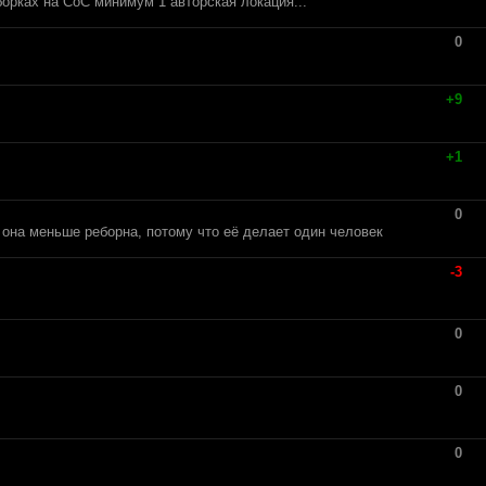
сборках на СоС минимум 1 авторская локация...
0
+9
+1
0
о она меньше реборна, потому что её делает один человек
-3
0
0
0