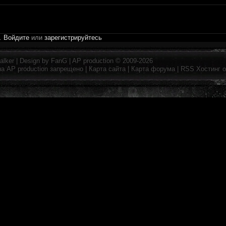
и.
Войдите
или
зарегистрируйтесь
alker
| Design by
FanG
|
AP production
© 2009-2026
на
AP production
запрещено |
Карта сайта
|
Карта форума
|
RSS
Хостинг 