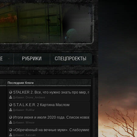
Е
РУБРИКИ
СПЕЦПРОЕКТЫ
Последние блоги
STALKER 2. Все, что нужно знать про мир, геймплей и сюжет | Разбор
Добавил: Drone_Ambient
S.T.A.L.K.E.R. 2 Картина Маслом
Добавил: RuWar
Итоги июня и июля 2020 года. Список нововведений
Добавил: Winsor
«Обречённый на вечные муки». Слабоумие и отвага
Добавил: Kanzaki