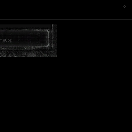
0
от
uCoz