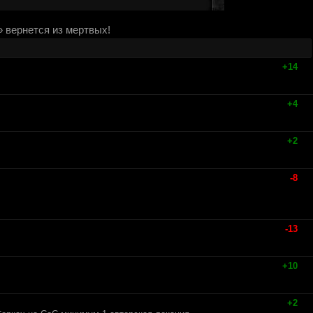
 вернется из мертвых!
+14
+4
+2
-8
-13
+10
+2