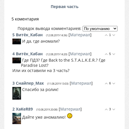
Первая часть
5 коментария
Порядок вывода комментариев:
5
Витёк_Кабан
[
Материал
]
1
(12.08.2019 14:36)
И да, где аномали?
4
Витёк_Кабан
[
Материал
]
5
(12.08.2019 14:20)
Где ПДЗ? Где Back to the S.T.A.L.K.E.R.? Где
Paradise Lost?
Или их оставили на 3 часть?
3
Снайпер_Max
[
Материал
]
6
(11.08.2019 13:03)
Спасибо за ролик!
2
XaKeR89
[
Материал
]
3
(10.08.2019 20:08)
Дайте уже аномалию!