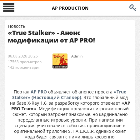
AP PRODUCTION
Новость
«True Stalker» - Анонс
модификации от AP PRO!
06.08.2026 20:25
Аdmin
17563 просмотров
142 комментария
Портал
AP PRO
объявляет об анонсе проекта
«True
Stalker» (Настоящий Сталкер)
. Это глобальный мод
на базе X-Ray 1.6, за разработку которого отвечает
«AP
PRO Team»
. Модификация предложит игрокам новый
сюжет, который затронет знакомые, но кардинально
переделанные игровые уровни. При написании
сценария учитывались события, происходившие в
оригинальной трилогии S.T.A.L.K.E.R, однако сюжет
мода будет связан с ними лишь косвенно.