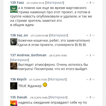
139
Fasz
[
Материал
]
0
(31.12.2016 16:13)
а я помню как еще во время мартовского
стрима намекнул про этот проект, а потом в
группе новость опубликовали и удалили, и так же
на стриме зритель заметил это
в общем ждем
138
Saz_on
[
Материал
]
1
(27.12.2016 01:48)
Божечки-кошечки, ребят, это замечательно
Удачи в этом проекте, сталкерюги B) B) B)
137
Andrew_Gothman
1
(24.12.2016 14:50)
[
Материал
]
Выглядит атмосферно. Очень хотелось бы
поиграть! Посмотрим, что из этого выйдет.
136
Keych
[
Материал
]
0
(21.12.2016 10:35)
TRUE Ждалкер
135
Danah
[
Материал
]
0
(18.12.2016 16:06)
надеюсь ожидания оправдают себя ну по