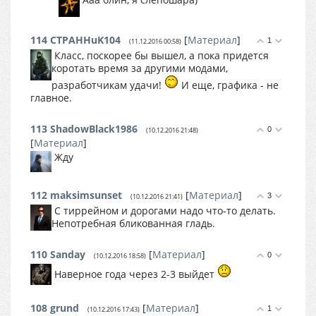
114
CTPAHHuK104
[
Материал
]
1
(11.12.2016 00:58)
Класс, поскорее бы вышел, а пока придется
коротать время за другими модами,
разработчикам удачи!
И еще, графика - не
главное.
113
ShadowBlack1986
0
(10.12.2016 21:48)
[
Материал
]
Жду
112
maksimsunset
[
Материал
]
3
(10.12.2016 21:41)
С тиррейном и дорогами надо что-то делать.
Непотребная бликованная гладь.
110
Sanday
[
Материал
]
0
(10.12.2016 18:58)
Наверное года через 2-3 выйдет
108
grund
[
Материал
]
1
(10.12.2016 17:43)