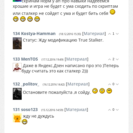
скринам норм у ап про навыки надееемся
хрошие и игра не будет с ума сходить по скриптам
или сталкер не сойдет с ума и будет бить себя
134
Kostya-Hamman
[
Материал
]
1
(18.12.2016 15:35)
Статус: Жду модификацию True Stalker.
133
MenTOS
[
Материал
]
2
(17.12.2016 19:49)
Даже в Яндекс.Дзен написано про это )Теперь
буду считать это как сталкер 2)))
132
_politov_
[
Материал
]
0
(16.12.2016 14:42)
Остановите пожалуйста ,я сойду.
131
soso123
[
Материал
]
0
(15.12.2016 14:59)
жду не дуждусь