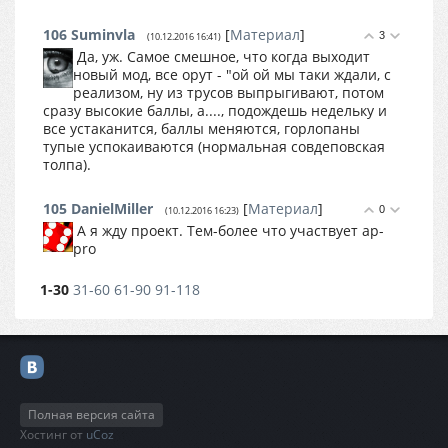
106
Suminvla
[
Материал
]
3
(10.12.2016 16:41)
Да, уж. Самое смешное, что когда выходит
новый мод, все орут - "ой ой мы таки ждали, с
реализом, ну из трусов выпрыгивают, потом
сразу высокие баллы, а...., подождешь недельку и
все устаканится, баллы меняются, горлопаны
тупые успокаиваются (нормальная совдеповская
толпа).
105
DanielMiller
[
Материал
]
0
(10.12.2016 16:23)
А я жду проект. Тем-более что участвует ap-
pro
1-30
31-60
61-90
91-118
Полная версия сайта
Хостинг от
uCoz