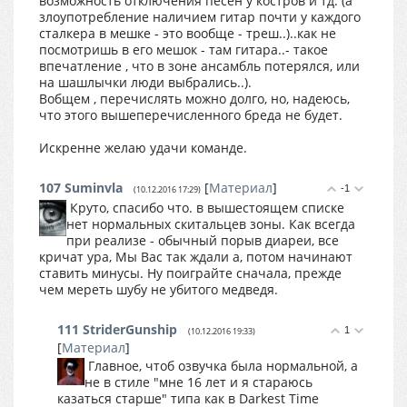
возможность отключения песен у костров и тд. (а
злоупотребление наличием гитар почти у каждого
сталкера в мешке - это вообще - треш..)..как не
посмотришь в его мешок - там гитара..- такое
впечатление , что в зоне ансамбль потерялся, или
на шашлычки люди выбрались..).
Вобщем , перечислять можно долго, но, надеюсь,
что этого вышеперечисленного бреда не будет.
Искренне желаю удачи команде.
107
Suminvla
[
Материал
]
-1
(10.12.2016 17:29)
Круто, спасибо что. в вышестоящем списке
нет нормальных скитальцев зоны. Как всегда
при реализе - обычный порыв диареи, все
кричат ура, Мы Вас так ждали а, потом начинают
ставить минусы. Ну поиграйте сначала, прежде
чем мереть шубу не убитого медведя.
111
StriderGunship
1
(10.12.2016 19:33)
[
Материал
]
Главное, чтоб озвучка была нормальной, а
не в стиле "мне 16 лет и я стараюсь
казаться старше" типа как в Darkest Time