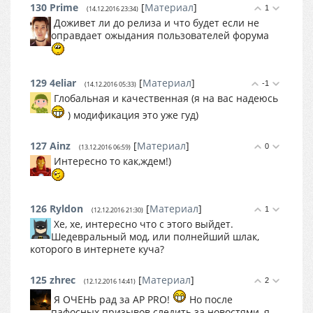
130
Prime
[
Материал
]
1
(14.12.2016 23:34)
Доживет ли до релиза и что будет если не
оправдает ожыдания пользователей форума
129
4eliar
[
Материал
]
-1
(14.12.2016 05:33)
Глобальная и качественная (я на вас надеюсь
) модификация это уже гуд)
127
Ainz
[
Материал
]
0
(13.12.2016 06:59)
Интересно то как,ждем!)
126
Ryldon
[
Материал
]
1
(12.12.2016 21:30)
Хе, хе, интересно что с этого выйдет.
Шедевральный мод, или полнейший шлак,
которого в интернете куча?
125
zhrec
[
Материал
]
2
(12.12.2016 14:41)
Я ОЧЕНЬ рад за AP PRO!
Но после
пафосных призывов следить за новостями, я