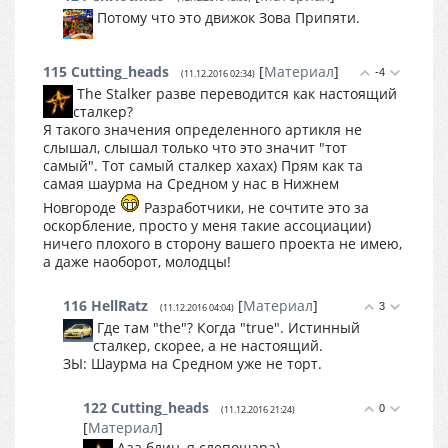
Потому что это движок Зова Припяти.
115
Cutting_heads
[
Материал
]
-4
(11.12.2016 02:34)
The Stalker разве переводится как настоящий
сталкер?
Я такого значения определенного артикля не
слышал, слышал только что это значит "тот
самый". Тот самый сталкер хахах) Прям как та
самая шаурма на Средном у нас в Нижнем
Новгороде
Разработчики, не сочтите это за
оскорбление, просто у меня такие ассоциации)
ничего плохого в сторону вашего проекта не имею,
а даже наоборот, молодцы!
116
HellRatz
[
Материал
]
3
(11.12.2016 04:04)
Где там "the"? Когда "true". Истинный
сталкер, скорее, а не настоящий.
ЗЫ: Шаурма на Средном уже не торт.
122
Cutting_heads
0
(11.12.2016 21:24)
[
Материал
]
Ааа блин, я слепошара)