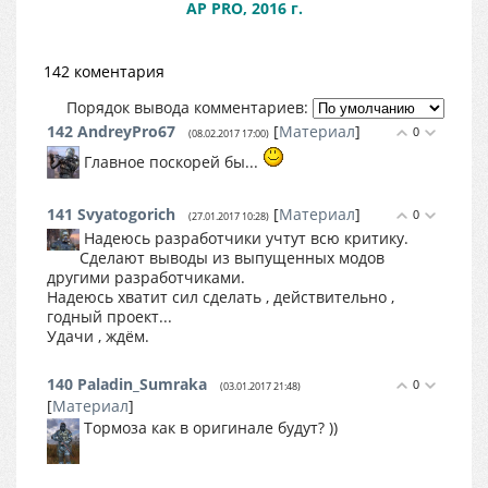
AP PRO, 2016 г.
142 коментария
Порядок вывода комментариев:
142
AndreyPro67
[
Материал
]
0
(08.02.2017 17:00)
Главное поскорей бы...
141
Svyatogorich
[
Материал
]
0
(27.01.2017 10:28)
Надеюсь разработчики учтут всю критику.
Сделают выводы из выпущенных модов
другими разработчиками.
Надеюсь хватит сил сделать , действительно ,
годный проект...
Удачи , ждём.
140
Paladin_Sumraka
0
(03.01.2017 21:48)
[
Материал
]
Тормоза как в оригинале будут? ))