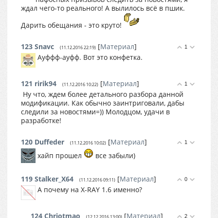
ждал чего-то реального! А вылилось всё в пшик.
Дарить обещания - это круто!
123
Snavc
[
Материал
]
1
(11.12.2016 22:19)
Ауффф-ауфф. Вот это конфетка.
121
ririk94
[
Материал
]
1
(11.12.2016 10:22)
Ну что, ждем более детального разбора данной
модификации. Как обычно заинтриговали, дабы
следили за новостями=)) Молодцом, удачи в
разработке!
120
Duffeder
[
Материал
]
1
(11.12.2016 10:02)
хайп прошел
все забыли)
119
Stalker_X64
[
Материал
]
0
(11.12.2016 09:11)
А почему на X-RAY 1.6 именно?
124
Chriotmao
[
Материал
]
2
(12.12.2016 13:00)