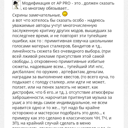
Модификация от AP PRO - это , должен сказать
, ко многому обязывает..
Скрины замечательные,
а вот что хотелось бы сказать особо - надеюсь
уважаемые авторы учтут многочисленную
заслуженную критику других модов, вышедших за
последгнее время, и не повторят эти тупейшие
ошибки, как то : примитивная озвучка школьными
голосами матерых сталкеров, бандитов и тд.,
линейность сюжета без очевидного выбора, (при
всей лживой рекламе присутствия этой самой
свободы..), откровенно примитивные избитые
сюжеты, надоевшие всем.., тупейший ИИ нпс,
дисбалланс по оружию , артефактам, деньгам,
наградам за выполнение квестов, (то всего куча, то
подыхает с голоду сталкер..или идти не может,
ползет, или на пенек залезть не может, как
дистрофик, что б его..и тд..), отсутствие атмосферы
заброшенности, нарочитая притянутая музыка за
уши( а это ведь самое индивидуальное, не всем
нравится одно и то же.., тут надо бы крайне
осторожно и мастерски подобрать это дело.., к
примеру как это сделано в классических ЧН, ТЧ, и
ЗП), на крайний случай сделать в меню