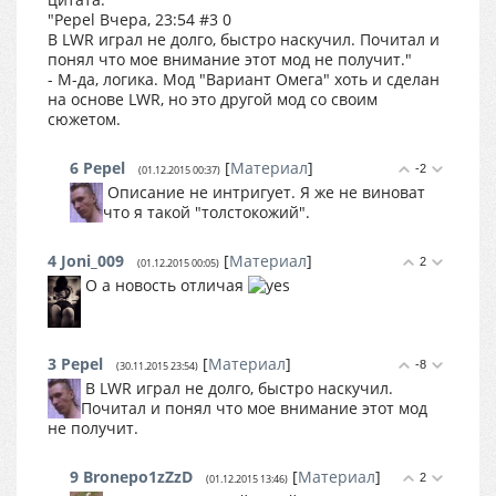
"Pepel Вчера, 23:54 #3 0
В LWR играл не долго, быстро наскучил. Почитал и
понял что мое внимание этот мод не получит."
- М-да, логика. Мод "Вариант Омега" хоть и сделан
на основе LWR, но это другой мод со своим
сюжетом.
6
Pepel
[
Материал
]
-2
(01.12.2015 00:37)
Описание не интригует. Я же не виноват
что я такой "толстокожий".
4
Joni_009
[
Материал
]
2
(01.12.2015 00:05)
О а новость отличая
3
Pepel
[
Материал
]
-8
(30.11.2015 23:54)
В LWR играл не долго, быстро наскучил.
Почитал и понял что мое внимание этот мод
не получит.
9
Bronepo1zZzD
[
Материал
]
2
(01.12.2015 13:46)