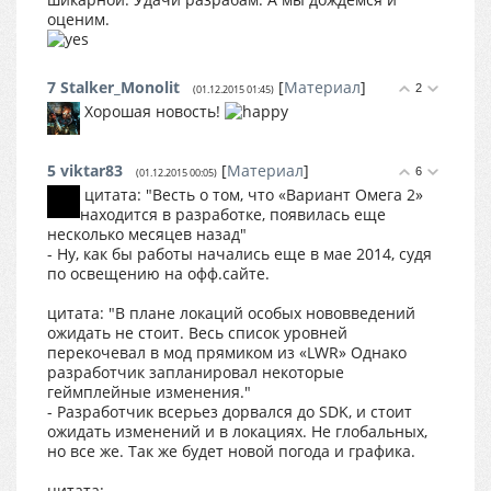
оценим.
7
Stalker_Monolit
[
Материал
]
2
(01.12.2015 01:45)
Хорошая новость!
5
viktar83
[
Материал
]
6
(01.12.2015 00:05)
цитата: "Весть о том, что «Вариант Омега 2»
находится в разработке, появилась еще
несколько месяцев назад"
- Ну, как бы работы начались еще в мае 2014, судя
по освещению на офф.сайте.
цитата: "В плане локаций особых нововведений
ожидать не стоит. Весь список уровней
перекочевал в мод прямиком из «LWR» Однако
разработчик запланировал некоторые
геймплейные изменения."
- Разработчик всерьез дорвался до SDK, и стоит
ожидать изменений и в локациях. Не глобальных,
но все же. Так же будет новой погода и графика.
цитата: