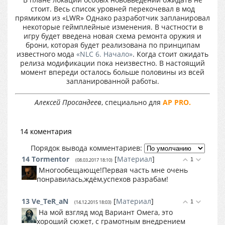
стоит. Весь список уровней перекочевал в мод
прямиком из «LWR» Однако разработчик запланировал
некоторые геймплейные изменения. В частности в
игру будет введена новая схема ремонта оружия и
брони, которая будет реализована по принципам
известного мода
«NLC 6. Начало»
. Когда стоит ожидать
релиза модификации пока неизвестно. В настоящий
момент впереди осталось больше половины из всей
запланированной работы.
Алексей Просандеев
, специально для
AP PRO.
14 коментария
Порядок вывода комментариев:
14
Tormentor
[
Материал
]
1
(08.03.2017 18:10)
Многообещающе!Первая часть мне очень
понравилась,ждём,успехов разрабам!
13
Ve_TeR_aN
[
Материал
]
1
(14.12.2015 18:03)
На мой взгляд мод Вариант Омега, это
хороший сюжет, с грамотным внедрением