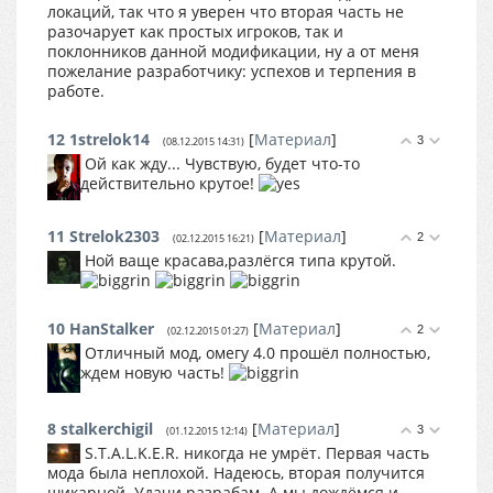
локаций, так что я уверен что вторая часть не
разочарует как простых игроков, так и
поклонников данной модификации, ну а от меня
пожелание разработчику: успехов и терпения в
работе.
12
1strelok14
[
Материал
]
3
(08.12.2015 14:31)
Ой как жду... Чувствую, будет что-то
действительно крутое!
11
Strelok2303
[
Материал
]
2
(02.12.2015 16:21)
Ной ваще красава,разлёгся типа крутой.
10
HanStalker
[
Материал
]
2
(02.12.2015 01:27)
Отличный мод, омегу 4.0 прошёл полностью,
ждем новую часть!
8
stalkerchigil
[
Материал
]
3
(01.12.2015 12:14)
S.T.A.L.K.E.R. никогда не умрёт. Первая часть
мода была неплохой. Надеюсь, вторая получится
шикарной. Удачи разрабам. А мы дождёмся и