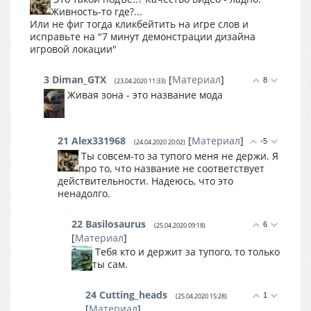
Живность-то где?...
Или не фиг тогда кликбейтить на игре слов и
исправьте на "7 минут демонстрации дизайна
игровой локации"
3
Diman_GTX
[
Материал
]
8
(23.04.2020 11:33)
Живая зона - это название мода
21
Alex331968
[
Материал
]
-5
(24.04.2020 20:02)
Ты совсем-то за тупого меня не держи. Я
про то, что название не соответствует
действительности. Надеюсь, что это
ненадолго.
22
Basilosaurus
6
(25.04.2020 09:18)
[
Материал
]
Тебя кто и держит за тупого, то только
ты сам.
24
Cutting_heads
1
(25.04.2020 15:28)
[
Материал
]