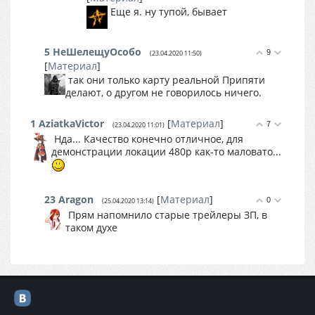
Еще я. ну тупой, бывает
5
НеШелещуОсобо
9
(23.04.2020 11:50)
[
Материал
]
так они только карту реальной Припяти
делают, о другом не говорилось ничего.
1
AziatkaVictor
[
Материал
]
7
(23.04.2020 11:01)
Нда... Качество конечно отличное, для
демонстрации локации 480p как-то маловато...
23
Aragon
[
Материал
]
0
(25.04.2020 13:14)
Прям напомнило старые трейлеры ЗП, в
таком духе