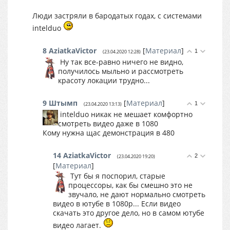
Люди застряли в бародатых годах, с системами
intelduo
8
AziatkaVictor
[
Материал
]
1
(23.04.2020 12:28)
Ну так все-равно ничего не видно,
получилось мыльно и рассмотреть
красоту локации трудно...
9
Штымп
[
Материал
]
1
(23.04.2020 13:13)
intelduo никак не мешает комфортно
смотреть видео даже в 1080
Кому нужна щас демонстрация в 480
14
AziatkaVictor
2
(23.04.2020 19:20)
[
Материал
]
Тут бы я поспорил, старые
процессоры, как бы смешно это не
звучало, не дают нормально смотреть
видео в ютубе в 1080p... Если видео
скачать это другое дело, но в самом ютубе
видео лагает.