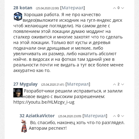
28
kotan
[
Материал
]
0
(25.04.2020 22:00)
Хорошая работа. Я не про качество
видео(выложите исходник на гугл-яндекс диск
чтоб желающие поглядели). На самом деле с
появлением этой локации думаю моддинг на
сталкер оживится и многие захотят что то сделать
на этой локации. Только вот кусты и деревья
подкачали они дрищавые и мелкие, либо
увеличивать их размер, либо накатить абсолют
нэйче. в видосах и на фотках там зданий уже в
реальности почти не видать а тут все более менее
аккуратно как-то.
27
Mygulay
[
Материал
]
2
(25.04.2020 21:41)
Разработчики решили исправиться, и залили
новое видео с высоким разрешением:
https://youtu.be/HLMzgv_i-ug
32
AziatkaVictor
[
Материал
]
0
(25.04.2020 23:09)
Во, спасибо, наконец хоть что-то разглядел.
Авторам респект!