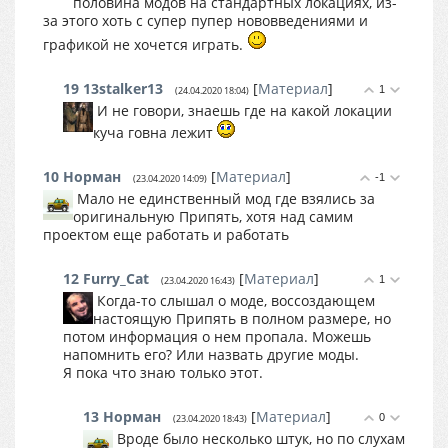
половина модов на стандартных локациях, из-
за этого хоть с супер пупер нововведениями и
графикой не хочется играть.
19
13stalker13
[
Материал
]
1
(24.04.2020 18:04)
И не говори, знаешь где на какой локации
куча говна лежит
10
Норман
[
Материал
]
-1
(23.04.2020 14:09)
Мало не единственный мод где взялись за
оригинальную Припять, хотя над самим
проектом еще работать и работать
12
Furry_Cat
[
Материал
]
1
(23.04.2020 16:43)
Когда-то слышал о моде, воссоздающем
настоящую Припять в полном размере, но
потом информация о нем пропала. Можешь
напомнить его? Или назвать другие моды.
Я пока что знаю только этот.
13
Норман
[
Материал
]
0
(23.04.2020 18:43)
Вроде было несколько штук, но по слухам