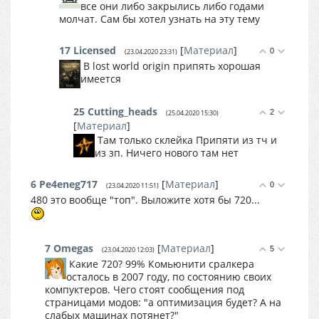
все они либо закрылись либо годами
молчат. Сам бы хотел узнать на эту тему
17
Licensed
[
Материал
]
0
(23.04.2020 23:31)
В lost world origin припять хорошая
имеется
25
Cutting_heads
2
(25.04.2020 15:30)
[
Материал
]
Там только склейка Припяти из тч и
из зп. Ничего нового там нет
6
Pe4eneg717
[
Материал
]
0
(23.04.2020 11:51)
480 это вообще "топ". Выложите хотя бы 720...
7
Omegas
[
Материал
]
5
(23.04.2020 12:03)
Какие 720? 99% Комьюнити сралкера
осталось в 2007 году, по состоянию своих
компуктеров. Чего стоят сообщения под
страницами модов: "а оптимизация будет? А на
слабых машинах потянет?"