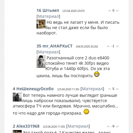
16
Штымп
0
(23.04.2020 23:07)
[
Материал
]
Но ведь не лагает у меня. И писать
бы не стал даже если бы было
наоборот.
35
mr_AHAPXuCT
-1
(04.05.2020 20:26)
[
Материал
]
Разогнанный core 2 duo e8400
спокойно тянет 4k 30fps видео
Ютуба и 1440p 60fps. Ох уж эта
шкила, лишь бы поспорить
4
НеШелещуОсобо
[
Материал
]
5
(23.04.2020 11:35)
Вот теперь намного лучше выглядит (раньше
лишь наброски показывали), чувствуется
атмосфера ТЧ или билдовая. Мрачно, масштабно...
то что надо для города-призрака.
2
Alex331968
[
Материал
]
-9
(23.04.2020 11:05)
Это такой подъё..? Качество видео - ладно.