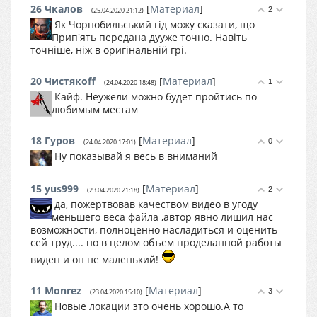
26
Чкалов
[
Материал
]
2
(25.04.2020 21:12)
Як Чорнобильський гід можу сказати, що
Прип'ять передана дууже точно. Навіть
точніше, ніж в оригінальній грі.
20
Чистякоff
[
Материал
]
1
(24.04.2020 18:48)
Кайф. Неужели можно будет пройтись по
любимым местам
18
Гуров
[
Материал
]
0
(24.04.2020 17:01)
Ну показывай я весь в вниманий
15
yus999
[
Материал
]
2
(23.04.2020 21:18)
да, пожертвовав качеством видео в угоду
меньшего веса файла ,автор явно лишил нас
возможности, полноценно насладиться и оценить
сей труд.... но в целом объем проделанной работы
виден и он не маленький!
11
Monrez
[
Материал
]
3
(23.04.2020 15:10)
Новые локации это очень хорошо.А то