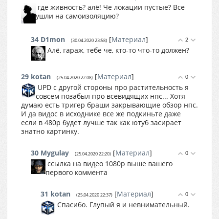
где живность? алё! Че локации пустые? Все
ушли на самоизоляцию?
34
D1mon
[
Материал
]
2
(30.04.2020 23:58)
Алё, гараж, тебе че, кто-то что-то должен?
29
kotan
[
Материал
]
0
(25.04.2020 22:08)
UPD с другой стороны про растительность я
совсем позабыл про всевидящих нпс... Хотя
думаю есть тригер браши закрывающие обзор нпс.
И да видос в исходнике все же подкиньте даже
если в 480р будет лучше так как ютуб засирает
знатно картинку.
30
Mygulay
[
Материал
]
0
(25.04.2020 22:20)
ссылка на видео 1080p выше вашего
первого коммента
31
kotan
[
Материал
]
0
(25.04.2020 22:37)
Спасибо. Глупый я и невнимательный.