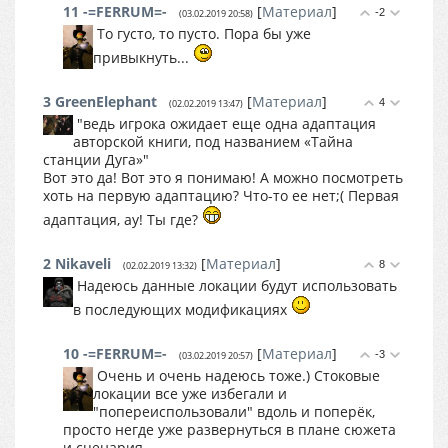
11
-=FERRUM=-
[
Материал
]
-2
(03.02.2019 20:58)
То густо, то пусто. Пора бы уже
привыкнуть...
3
GreenElephant
[
Материал
]
4
(02.02.2019 13:47)
"ведь игрока ожидает еще одна адаптация
авторской книги, под названием «Тайна
станции Дуга»"
Вот это да! Вот это я понимаю! А можно посмотреть
хоть на первую адаптацию? Что-то ее нет;( Первая
адаптация, ау! Ты где?
2
Nikaveli
[
Материал
]
8
(02.02.2019 13:32)
Надеюсь данные локации будут использовать
в последующих модификациях
10
-=FERRUM=-
[
Материал
]
-3
(03.02.2019 20:57)
Очень и очень надеюсь тоже.) Стоковые
локации все уже избегали и
"попереиспользовали" вдоль и поперёк,
просто негде уже развернуться в плане сюжета
и сценария...