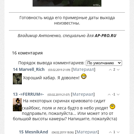
Готовность мода его примерные даты выхода
неизвестны.
Владимир Антоненко, специально для
AP-PRO.RU
16 коментария
Порядок вывода комментариев:
14
Marvell_Rich
[
Материал
]
2
(03.02.2019 21:09)
Хороший хабар. Я доволен!
13
-=FERRUM=-
[
Материал
]
-1
(03.02.2019 21:07)
На некоторых скринах кривовато сидит
скайбокс, поля и леса будто в небо уходят
подправьте, пожалуйста... Или может это от
большой высоты камеры? Напишите, пожалуйста)
15
MesnikAnd
[
Материал
]
1
(04.02.2019 18:06)