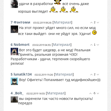
удачи в разработки
всё очень даже
хорошо выглядит
7
Фэнтоми
[
Материал
]
2
(03.02.2019 08:24)
На этот проект уйдет много сил, но если мод
все таки выйдет- они не уйдут зря. Удачи!
6
Nobmort
[
Материал
]
1
(03.02.2019 04:35)
Вот это будет шедевр, а не мод! Реальная
Принять, реальная огромная ЧЗО!
Разработчикам - удачи, терпения скорейшего
релиза!
5
lunatik134
[
Материал
]
2
(02.02.2019 19:24)
Воу! Офигеть! Попахивает гуд модификэйшен)))
4
_Bolt_
[
Материал
]
-5
(02.02.2019 14:03)
вы охренели так часто новости выпускать!
передоз