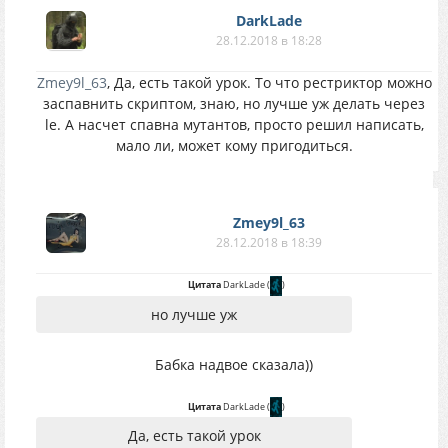
DarkLade
28.12.2018 в 18:28
Zmey9l_63
, Да, есть такой урок. То что рестриктор можно
заспавнить скриптом, знаю, но лучше уж делать через
le. А насчет спавна мутантов, просто решил написать,
мало ли, может кому пригодиться.
Zmey9l_63
28.12.2018 в 18:39
Цитата
DarkLade
(
)
но лучше уж
Бабка надвое сказала))
Цитата
DarkLade
(
)
Да, есть такой урок