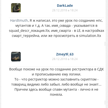
DarkLade
28.12.2018 в 18:24
Hardtmuth
, Я ж написал, это уже урок по созданию нпс,
мутантов и т.д. А так, имя_сквада - указывается в
squad_descr_локация.ltx, имя_смарта - в LE, в настройках
смарт_террейна, или же просмотреть в simulation.ltx
Zmey9l_63
28.12.2018 в 18:24
Вообще похоже на урок по созданию рестриктора в СДК
и прописыванию ему логики.
То - что рестриктор можно заспавнить скриптом -
товарищ видимо либо забыл, либо вообще не знает...
Причем здесь вообще спавн мутанта - лично я не
поняла.