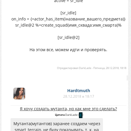
active = sr_idle
[sr_idle]
on_info = {=actor_has_item(iназвание_вашего_предмета)}
sr_idle@2 %=create_squad(имя_сквада:имя_смарта)%
[sr_idle@2]
На этом все, можем идти и проверять.
Отредактировал
DarkLade
-
Пятница, 28.12.2018, 18:18
Hardtmuth
28.12.2018 в 18:17
Я хочу создать мутанта, но как мне это сделать?
Цитата
DarkLade
(
)
Мутанта(мутантов) заранее создаем через
smart_terrain, не буду показывать, т. к. на