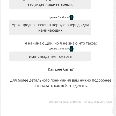
это уйдет лишнее время.
Цитата
DarkLade
(
)
Урок предназначен в первую очередь для
начинающих
Я начинающий, но я не знаю что такое:
Цитата
DarkLade
(
)
имя_сквада:имя_смарта
Как мне быть?
Для более детального понимания вам нужно подробнее
рассказать как всё это делать.
Отредактировал
Hardtmuth
-
Пятница, 28.12.2018, 18:20