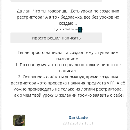
Да лан. Что ты говоришь...Есть уроки по созданию
рестриктора? А я то - бедолажка, всё без уроков их
создаю...
Цитата
DarkLade
(
)
просто решил написать
Ты не просто написал - а создал тему с тупейшим
названием.
1. По спавну мутантов ты реально толком ничего не
написал.
2. Основное - о чём ты упомянул, кроме создания
рестриктора - это проверка наличия предмета у ГГ. А её
можно производить не только из логики рестриктора.
Так о чём твой урок? О желании громко заявить о себе?
DarkLade
28.12.2018 в 18:51