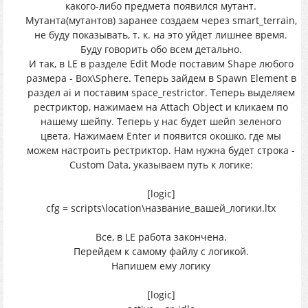
какого-либо предмета появился мутант.
Мутанта(мутантов) заранее создаем через smart_terrain,
не буду показывать, т. к. на это уйдет лишнее время.
Буду говорить обо всем детально.
И так, в LE в разделе Edit Mode поставим Shape любого
размера - Box\Sphere. Теперь зайдем в Spawn Element в
раздел ai и поставим space_restrictor. Теперь выделяем
рестриктор, нажимаем на Attach Object и кликаем по
нашему шейпу. Теперь у нас будет шейп зеленого
цвета. Нажимаем Enter и появится окошко, где мы
можем настроить рестриктор. Нам нужна будет строка -
Custom Data, указываем путь к логике:
[logic]
cfg = scripts\location\название_вашей_логики.ltx
Все, в LE работа закончена.
Перейдем к самому файлу с логикой.
Напишем ему логику
[logic]