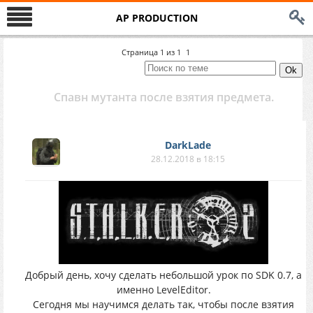
AP PRODUCTION
Страница
1
из
1
1
Спавн мутанта после взятия предмета.
DarkLade
28.12.2018 в 18:15
Добрый день, хочу сделать небольшой урок по SDK 0.7, а
именно LevelEditor.
Сегодня мы научимся делать так, чтобы после взятия