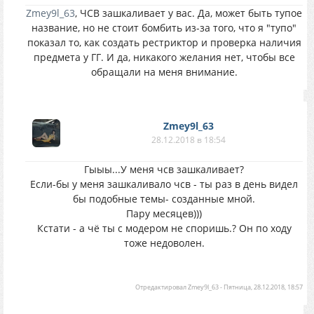
Zmey9l_63
, ЧСВ зашкаливает у вас. Да, может быть тупое
название, но не стоит бомбить из-за того, что я "тупо"
показал то, как создать рестриктор и проверка наличия
предмета у ГГ. И да, никакого желания нет, чтобы все
обращали на меня внимание.
Zmey9l_63
28.12.2018 в 18:54
Гыыы...У меня чсв зашкаливает?
Если-бы у меня зашкаливало чсв - ты раз в день видел
бы подобные темы- созданные мной.
Пару месяцев)))
Кстати - а чё ты с модером не споришь.? Он по ходу
тоже недоволен.
Отредактировал
Zmey9l_63
-
Пятница, 28.12.2018, 18:57