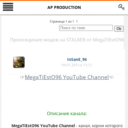
AP PRODUCTION
Страница
1
из
1
1
Прохождение модов на STALKER от MegaTiEstO96
InSanE_96
09.01.2015 в 15:12
☞
MegaTiEstO96 YouTube Channel
☜
Описание канала:
MegaTiEstO96 YouTube Channel
- канал, корни которого