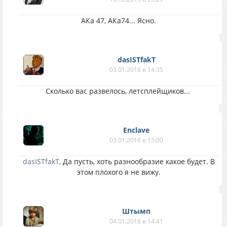
АКа 47, АКа74... Ясно.
dasISTfakT
03.01.2016 в 14:35
Сколько вас развелось, летсплейщиков...
Enclave
03.01.2016 в 15:00
dasISTfakT
, Да пусть, хоть разнообразие какое будет. В
этом плохого я не вижу.
Штымп
04.01.2016 в 14:41