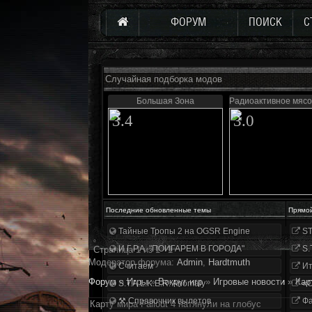
ФОРУМ
ПОИСК
С
Случайная подборка модов
Большая Зона
Радиоактивное мясо
3.4
3.0
Последние обновленные темы
Прямо
Тайные Тропы 2 на OGSR Engine
ST
И.Г.Р.А. "ПОИГАРЕМ В ГОРОДА"
S.
Страница
1
из
1
1
Модератор форума:
Аdmin
,
Hardtmuth
Считаем
Ит
Форум
»
Игры
»
Вокруг игр
»
Игровые новости
»
Кар
S.T.A.L.K.E.R. Anomaly
«О
⚒ Справочник вылетов
Фа
Карту мира Fallout 4 натянули на глобус