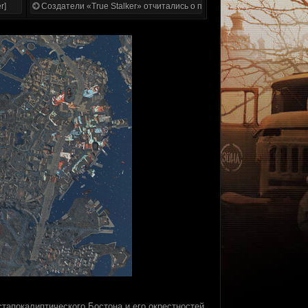
r]
Создатели «True Stalker» отчитались о проделанной работе
стапокалиптического Бостона и его окрестностей.