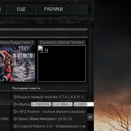
Ы
ЕЩЕ
РУБРИКИ
Перед Рождеством 3
Doomed to Eternal Torment
3.9
Последние новости
Вышел первый трейлер S.T.A.L.K.E.R. 2
«Выбор» - четвертый отчет о разработке!
«SFZ Project» - полная версия в разработке!
+DMX 1.3.5.ООП.МА.К.
Stalker News. Выпуск от 29.06.20
«Legend Returns 1.0» - Информация о моде за июнь 2020