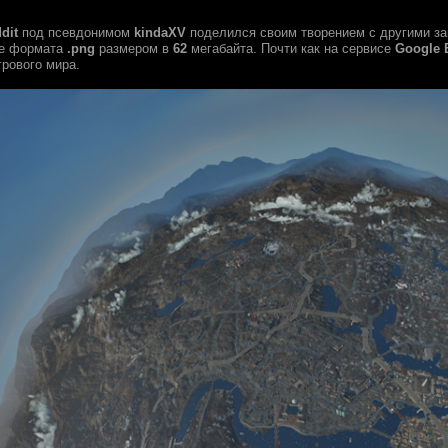
dit
под псевдонимом
kindaXV
поделился своим творением с другими за
ие формата
.png
размером в
62
мегабайта. Почти как на сервисе
Google 
грового мира.