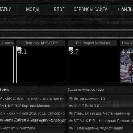
ТАТЬИ
МОДЫ
БЛОГ
СЕРВИСЫ САЙТА
ФАЙЛ
. Схватка
Clear Sky: MYSTERY
The Project Medeiros
Ночь 
4.1
3.7
4.4
й эфир
Самые популярные темы
ALKER 2. Все, что нужно знать про мир, геймплей и сюжет | Разбор трейлера
Ветер времени 1.3
T.A.L.K.E.R. 2 Картина Маслом
NLC 7 Build 3.0
оги июня и июля 2020 года. Список нововведений
Упавшая звезда. Честь наёмника
ту мира Fallout 4 натянули на глобус
бречённый на вечные муки». Слабоумие и отвага
S.T.A.L.K.E.R. - Народная Солянка
н-Арт от Ruwartzone
[COM] Аддоны, модификации.