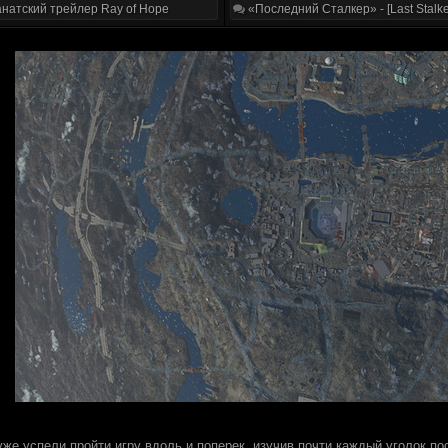
натский трейлер Ray of Hope
«Последний Сталкер» - [Last Stalke
же успели пройти игру вдоль и поперек, изучив почти каждый уголок по