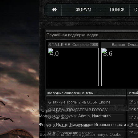
ФОРУМ
ПОИСК
С
Случайная подборка модов
S.T.A.L.K.E.R. Complete 2009
Вариант Омега
4.0
3.6
Последние обновленные темы
Прямо
Тайные Тропы 2 на OGSR Engine
ST
И.Г.Р.А. "ПОИГАРЕМ В ГОРОДА"
S.
Страница
1
из
1
1
Модератор форума:
Аdmin
,
Hardtmuth
Считаем
Ит
Форум
»
Игры
»
Вокруг игр
»
Игровые новости
»
Воз
S.T.A.L.K.E.R. Anomaly
«О
⚒ Справочник вылетов
Фа
Возможно, id Software делает новую Quake