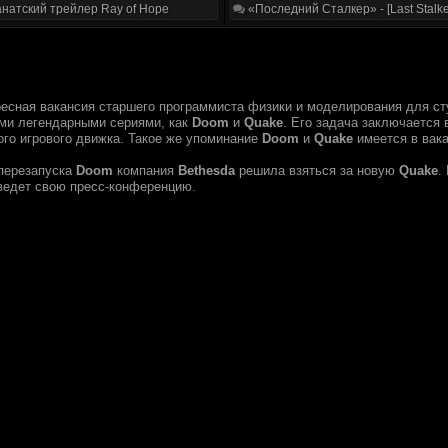
натский трейлер Ray of Hope
«Последний Сталкер» - [Last Stalke
есная вакансия старшего программиста физики и моделирования для ст
ими легендарными сериями, как
Doom
и
Quake
. Его задача заключается
ого игрового движка. Такое же упоминание
Doom
и
Quake
имеется в вака
перезапуска
Doom
компания
Bethesda
решила взяться за новую
Quake
.
ведет свою пресс-конференцию.