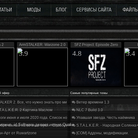
ТАТЬИ
МОДЫ
БЛОГ
СЕРВИСЫ САЙТА
ФАЙЛ
 2
ArmSTALKER: Warzone 2.0
SFZ Project: Episode Zero
3.9
4.8
3.4
й эфир
Самые популярные темы
ALKER 2. Все, что нужно знать про мир, геймплей и сюжет | Разбор трейлера
Ветер времени 1.3
T.A.L.K.E.R. 2 Картина Маслом
NLC 7 Build 3.0
оги июня и июля 2020 года. Список нововведений
Упавшая звезда. Честь наёмника
можно, id Software делает новую Quake
бречённый на вечные муки». Слабоумие и отвага
S.T.A.L.K.E.R. - Народная Солянка
н-Арт от Ruwartzone
[COM] Аддоны, модификации.