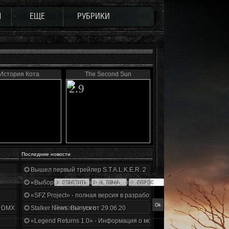
Ы
ЕЩЕ
РУБРИКИ
История Кота
The Second Sun
2.9
Последние новости
Вышел первый трейлер S.T.A.L.K.E.R. 2
«Выбор» - четвертый отчет о разработке!
«SFZ Project» - полная версия в разработке!
+DMX 1.3.5.ООП.МА.К.
Stalker News. Выпуск от 29.06.20
«Legend Returns 1.0» - Информация о моде за июнь 2020