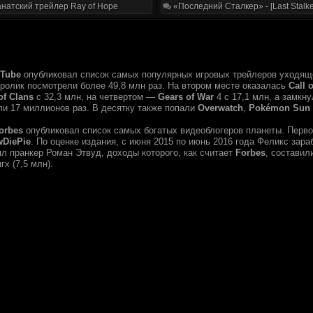
натский трейлер Ray of Hope
«Последний Сталкер» - [Last Stalke
Tube
опубликовал список самых популярных игровых трейлеров уходяще
ролик посмотрели более 49,8 млн раз. На втором месте оказалась
Call o
of Clans
с 32,3 млн, на четвертом —
Gears of War
4 с 17,1 млн, а замкн
ли 17 миллионов раз. В десятку также попали
Overwatch
,
Pokémon Sun
orbes
опубликовал список самых богатых видеоблогеров планеты. Перво
DiePie
. По оценке издания, с июня 2015 по июнь 2016 года Феликс зар
ял пранкер Роман Этвуд, доходы которого, как считает
Forbes
, составил
х (7,5 млн).