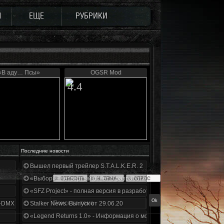
Ы
ЕЩЕ
РУБРИКИ
«В аду… Псы»
OGSR Mod
4.4
Последние новости
Вышел первый трейлер S.T.A.L.K.E.R. 2
«Выбор» - четвертый отчет о разработке!
«SFZ Project» - полная версия в разработке!
+DMX 1.3.5.ООП.МА.К.
Stalker News. Выпуск от 29.06.20
«Legend Returns 1.0» - Информация о моде за июнь 2020