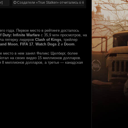
r]
Создатели «True Stalker» отчитались о проделанной работе
го года. Первое место в рейтинге досталось
f Duty: Infinite Warfare
с 35,9 млн просмотров, на
ула пятерку лидеров
Clash of Kings
, трейлер
 and Moon
,
FIFA 17
,
Watch Dogs 2
и
Doom
.
е место в нем занял Феликс Щелберг, более
аботал на своих видео 15 миллионов долларов.
и 8 миллионов долларов, а третье — канадская