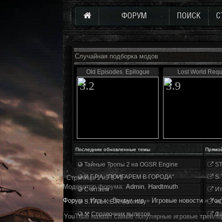
ФОРУМ
ПОИСК
С
Случайная подборка модов
Old Episodes. Epilogue
Lost World Requ
3.2
3.9
Последние обновленные темы
Прямо
Тайные Тропы 2 на OGSR Engine
ST
И.Г.Р.А. "ПОИГАРЕМ В ГОРОДА"
S.
Страница
1
из
1
1
Модератор форума:
Аdmin
,
Hardtmuth
Считаем
Ит
Форум
»
Игры
»
Вокруг игр
»
Игровые новости
»
You
S.T.A.L.K.E.R. Anomaly
«О
⚒ Справочник вылетов
Фа
YouTube назвал самые популярные игровые трейле