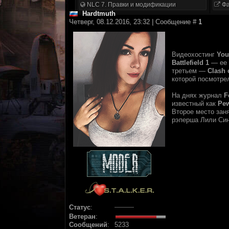
NLC 7. Правки и модификации
Фа
Hardtmuth
Четверг, 08.12.2016, 23:32 | Сообщение #
1
Видеохостинг
You
Battlefield 1
— ее 
третьем —
Clash 
которой посмотре
На днях журнал
F
известный как
Pew
Второе место зан
рэперша Лили Синг
Статус
:
Ветеран
:
Сообщений
:
5233