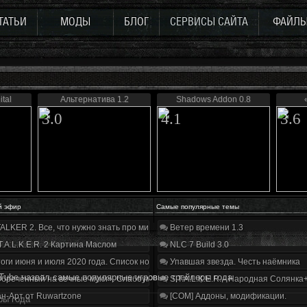
ТАТЬИ
МОДЫ
БЛОГ
СЕРВИСЫ САЙТА
ФАЙЛ
ital
Альтернатива 1.2
Shadows Addon 0.8
3.0
4.1
3.6
й эфир
Самые популярные темы
ALKER 2. Все, что нужно знать про мир, геймплей и сюжет | Разбор трейлера
Ветер времени 1.3
T.A.L.K.E.R. 2 Картина Маслом
NLC 7 Build 3.0
оги июня и июля 2020 года. Список нововведений
Упавшая звезда. Честь наёмника
Tube назвал самые популярные игровые трейлеры года
бречённый на вечные муки». Слабоумие и отвага
S.T.A.L.K.E.R. - Народная Солянка
н-Арт от Ruwartzone
[COM] Аддоны, модификации.
ры года