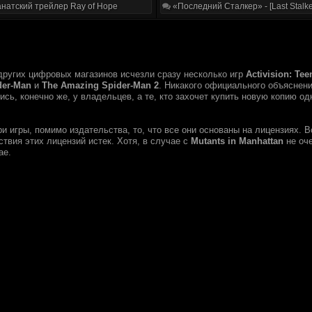
натский трейлер Ray of Hope
«Последний Сталкер» - [Last Stalke
других цифровых магазинов исчезли сразу несколько игр
Activision: Tee
der-Man
и
The Amazing Spider-Man 2
. Никакого официального объяснен
сь, конечно же, у владельцев, а те, кто захочет купить новую копию од
и игры, помимо издательства, то, что все они основаны на лицензиях. 
йствия этих лицензий истек. Хотя, в случае с
Mutants in Manhattan
не оче
ае.