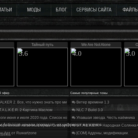
ТАТЬИ
МОДЫ
БЛОГ
СЕРВИСЫ САЙТА
ФАЙЛ
Тайный путь
We Are Not Alone
O
3.6
4.0
3.0
й эфир
Самые популярные темы
ALKER 2. Все, что нужно знать про мир, геймплей и сюжет | Разбор трейлера
Ветер времени 1.3
T.A.L.K.E.R. 2 Картина Маслом
NLC 7 Build 3.0
оги июня и июля 2020 года. Список нововведений
Упавшая звезда. Честь наёмника
ы Activision начали пропадать из цифровых магазинов
бречённый на вечные муки». Слабоумие и отвага
S.T.A.L.K.E.R. - Народная Солянка
н-Арт от Ruwartzone
[COM] Аддоны, модификации.
азинов