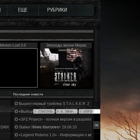
Ы
ЕЩЕ
РУБРИКИ
blivion Lost 3.0
Эпизоды жизни Мерка
3.0
Последние новости
Вышел первый трейлер S.T.A.L.K.E.R. 2
«Выбор» - четвертый отчет о разработке!
«SFZ Project» - полная версия в разработке!
+DMX 1.3.5.ООП.МА.К.
Stalker News. Выпуск от 29.06.20
«Legend Returns 1.0» - Информация о моде за июнь 2020