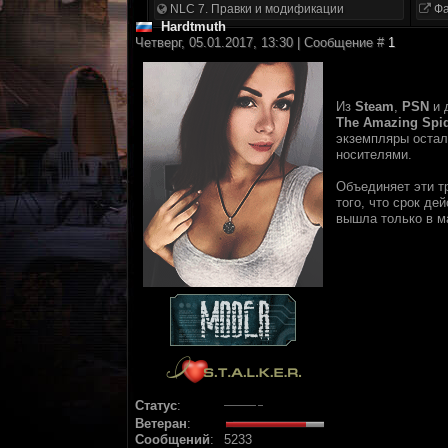
NLC 7. Правки и модификации
Фа
Hardtmuth
Четверг, 05.01.2017, 13:30 | Сообщение #
1
Из
Steam
,
PSN
и 
The Amazing Spi
экземпляры остали
носителями.
Объединяет эти тр
того, что срок де
вышла только в м
Статус
:
Ветеран
:
Сообщений
:
5233