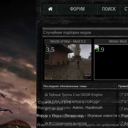
ФОРУМ
ПОИСК
С
Случайная подборка модов
World of War - Mod 0.2
Winter Mod
3.5
3.9
Последние обновленные темы
Прямо
Тайные Тропы 2 на OGSR Engine
ST
И.Г.Р.А. "ПОИГАРЕМ В ГОРОДА"
S.
Страница
1
из
1
1
Модератор форума:
Аdmin
,
Hardtmuth
Считаем
Ит
Форум
»
Игры
»
Вокруг игр
»
Игровые новости
»
Игр
S.T.A.L.K.E.R. Anomaly
«О
⚒ Справочник вылетов
Фа
Игры Activision начали пропадать из цифровых маг