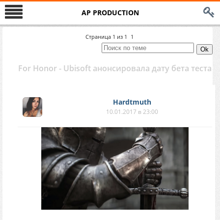
AP PRODUCTION
Страница
1
из
1
1
For Honor - Ubisoft анонсировала дату бета теста
Hardtmuth
10.01.2017 в 23:00