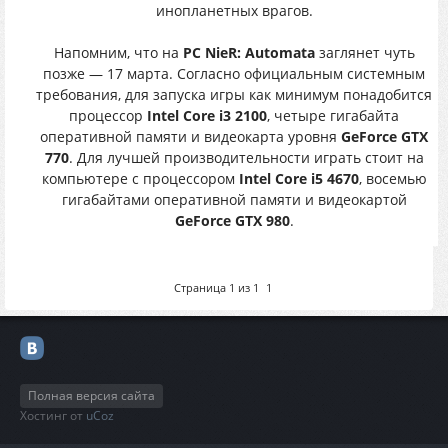
инопланетных врагов.
Напомним, что на
PC NieR: Automata
заглянет чуть
позже — 17 марта. Согласно официальным системным
требования, для запуска игры как минимум понадобится
процессор
Intel Core i3 2100
, четыре гигабайта
оперативной памяти и видеокарта уровня
GeForce GTX
770
. Для лучшей производительности играть стоит на
компьютере с процессором
Intel Core i5 4670
, восемью
гигабайтами оперативной памяти и видеокартой
GeForce GTX 980
.
Страница
1
из
1
1
Полная версия сайта
Хостинг от
uCoz