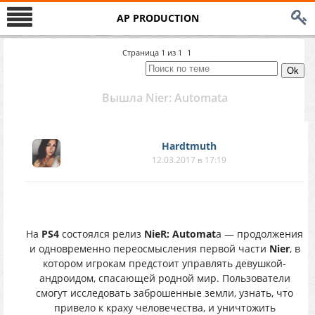
AP PRODUCTION
Страница
1
из
1
1
Вышла Nier: Automata
Hardtmuth
12.03.2017 в 17:19
На
PS4
состоялся релиз
NieR: Automat
a — продолжения
и одновременно переосмысления первой части
Nier
, в
котором игрокам предстоит управлять девушкой-
андроидом, спасающей родной мир. Пользователи
смогут исследовать заброшенные земли, узнать, что
привело к краху человечества, и уничтожить