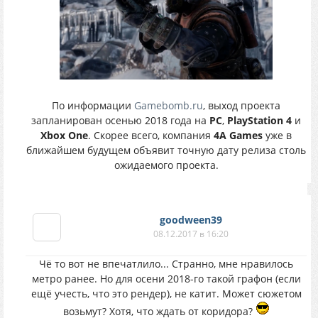
По информации
Gamebomb.ru
, выход проекта
запланирован осенью 2018 года на
PC
,
PlayStation 4
и
Xbox One
. Скорее всего, компания
4A Games
уже в
ближайшем будущем объявит точную дату релиза столь
ожидаемого проекта.
goodween39
08.12.2017 в 16:20
Чё то вот не впечатлило... Странно, мне нравилось
метро ранее. Но для осени 2018-го такой графон (если
ещё учесть, что это рендер), не катит. Может сюжетом
возьмут? Хотя, что ждать от коридора?