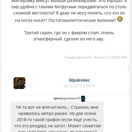
экипировку внесут больше разнообразия. Это хорошо. А
ему удобно с такими бигфутами передвигаться по столь
сложной местности? Я даже не могу понять, что это он
на ногах носит? Постапокалиптические валенки?
Третий скрин, где он с фаером стоит, очень
атмосферный, сделаю из него аву.
Отредактировал
Plan
-
Вторник, 12.12.2017, 18:09
Mpako6ec
12.12.2017 в 18:10
Цитата
goodween39
(
)
Чё то вот не впечатлило... Странно, мне
нравилось метро ранее. Но для осени
2018-го такой графон (если ещё учесть,
что это рендер), не катит. Может сюжетом
возьмут? Хотя, что ждать от коридора?