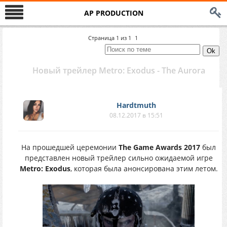
AP PRODUCTION
Страница
1
из
1
1
Новый трейлер Metro: Exodus - The Aurora
Hardtmuth
08.12.2017 в 15:51
На прошедшей церемонии
The Game Awards 2017
был
представлен новый трейлер сильно ожидаемой игре
Metro: Exodus
, которая была анонсирована этим летом.