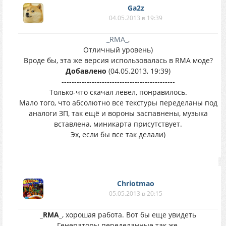
Ga2z
04.05.2013 в 19:39
_RMA_
,
Отличный уровень)
Вроде бы, эта же версия использовалась в RMA моде?
Добавлено
(04.05.2013, 19:39)
---------------------------------------------
Только-что скачал левел, понравилось.
Мало того, что абсолютно все текстуры переделаны под
аналоги ЗП, так ещё и вороны заспавнены, музыка
вставлена, миникарта присутствует.
Эх, если бы все так делали)
Chriotmao
05.05.2013 в 20:15
_RMA_
, хорошая работа. Вот бы еще увидеть
Генераторы переделанные так же.