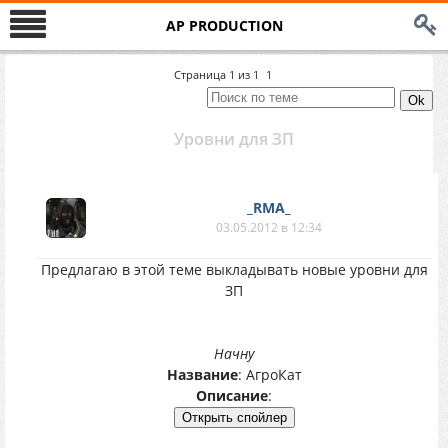
AP PRODUCTION
Страница
1
из
1
1
Уровни для ЗП
_RMA_
03.05.2012 в 12:34
Предлагаю в этой теме выкладывать новые уровни для
ЗП
Начну
Название
: АгроКат
Описание
: