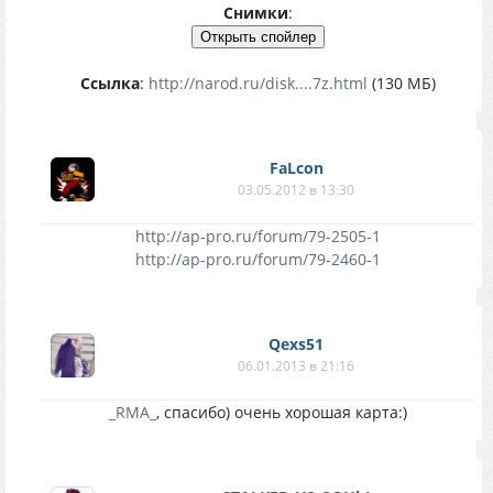
Снимки
:
Ссылка
:
http://narod.ru/disk....7z.html
(130 МБ)
FaLcon
03.05.2012 в 13:30
http://ap-pro.ru/forum/79-2505-1
http://ap-pro.ru/forum/79-2460-1
Qexs51
06.01.2013 в 21:16
_RMA_
, спасибо) очень хорошая карта:)