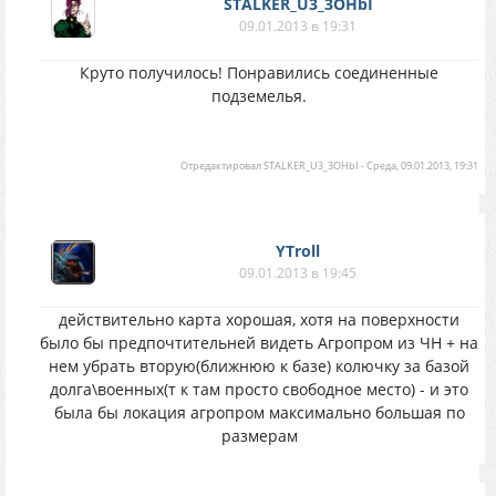
STALKER_U3_3OHbI
09.01.2013 в 19:31
Круто получилось! Понравились соединенные
подземелья.
Отредактировал
STALKER_U3_3OHbI
-
Среда, 09.01.2013, 19:31
YTroll
09.01.2013 в 19:45
действительно карта хорошая, хотя на поверхности
было бы предпочтительней видеть Агропром из ЧН + на
нем убрать вторую(ближнюю к базе) колючку за базой
долга\военных(т к там просто свободное место) - и это
была бы локация агропром максимально большая по
размерам