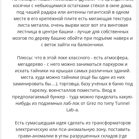
косячки с небьющимися остатками стёкол в окне дома,
под чашей радара или антенны гигантской в одном
месте в его крепёжной плите есть мигающая текстура
листа металла, очень вырви мозг вот эта винтовая
лестница в центре башни - лучше для собственных
мозгов по дереву башню обойти при подъёме наверх и
с веток зайти на балкончики.
Плюсы: что в этой локе классного - есть атмосфера,
мегадерево - с него можно заниматься паркуром и
искать тайники на крышах самых различных зданий.
места, куда можно тайники (ещё бы один из них
заминировать бы....), торговца, базу учёных в баню под
тарелку, военсталлов поместить. Вход в
предполагаемый бункер - туда можно приделать какую-
нибудь из подземных лаб-лок от Grez по типу Tunnel
Lab-а.
Есть сумасшедшая идея сделать из трансформаторов
электрическую или пси-аномальную зону, поставить
грави-аномалии в углы разрушенных складов (где