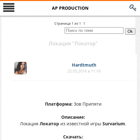
AP PRODUCTION
Страница
1
из
1
1
Локация "Локатор"
Hardtmuth
22.05.2016 в 11:16
Платформа:
Зов Припяти
Описание:
Локация
Локатор
из известной игры
Survarium
.
Скачать: