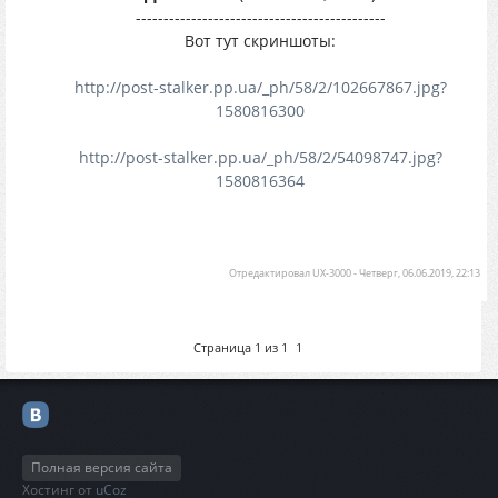
---------------------------------------------
Вот тут скриншоты:
http://post-stalker.pp.ua/_ph/58/2/102667867.jpg?
1580816300
http://post-stalker.pp.ua/_ph/58/2/54098747.jpg?
1580816364
Отредактировал
UX-3000
-
Четверг, 06.06.2019, 22:13
Страница
1
из
1
1
Полная версия сайта
Хостинг от
uCoz