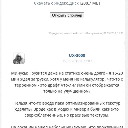
Скачать с Яндекс.Диск
[208,7 МБ]
Отредактировал
Hardtmuth
-
Воскресенье, 22.05.2016, 11:31
UX-3000
06.06.2019 в 22:07
Минусы: Грузится даже на статике очень долго - я 15-20
мин ждал загрузки, хотя у меня не калькулятор. Что-то с
террейном - это драфт что-ли? Или он отображается
только на улучшенном?
Нельзя что-то вроде пака оптимизированных текстур
сделать? Вроде как в модах к Мизери были какие-то
сверхоблегчённые, но красивые текстуры.
На локации нашёл небольшие (думаю. что врождённые)