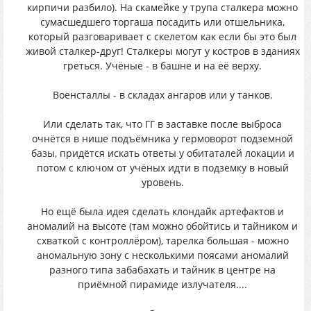
кирпичи разбило). На скамейке у трупа сталкера можно
сумасшедшего торгаша посадить или отшельника,
который разговаривает с скелетом как если бы это был
живой сталкер-друг! Сталкеры могут у костров в зданиях
греться. Учёные - в башне и на её верху.
Военсталлы - в складах ангаров или у танков.
Или сделать так, что ГГ в заставке после выброса
очнётся в нише подъёмника у гермоворот подземной
базы, придётся искать ответы у обитаталей локации и
потом с ключом от учёных идти в подземку в новый
уровень.
Но ещё была идея сделать клондайк артефактов и
аномалий на высоте (там можно обойтись и тайником и
схваткой с контроллёром), тарелка большая - можно
аномальную зону с несколькими поясами аномалий
разного типа забабахать и тайник в центре на
приёмной пирамиде излучателя....