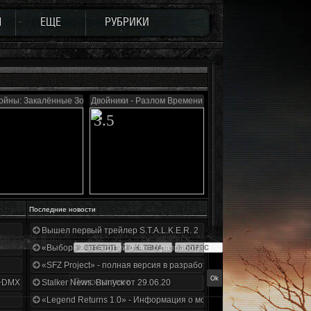
Ы
ЕЩЕ
РУБРИКИ
войны: Закалённые Зоной
Двойники - Разлом Времени
3.5
Последние новости
Вышел первый трейлер S.T.A.L.K.E.R. 2
«Выбор» - четвертый отчет о разработке!
«SFZ Project» - полная версия в разработке!
+DMX 1.3.5.ООП.МА.К.
Stalker News. Выпуск от 29.06.20
«Legend Returns 1.0» - Информация о моде за июнь 2020