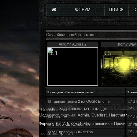
ФОРУМ
ПОИСК
С
Случайная подборка модов
Autumn Aurora 2
Thorny Way
4.1
3.5
Последние обновленные темы
Прямо
Тайные Тропы 2 на OGSR Engine
ST
И.Г.Р.А. "ПОИГАРЕМ В ГОРОДА"
S.
Страница
1
из
1
1
Модератор форума:
Аdmin
,
Overfirst
,
Hardtmuth
Считаем
Ит
Форум
»
S.T.A.L.K.E.R. Модификации
»
Прочие мод
S.T.A.L.K.E.R. Anomaly
«О
⚒ Справочник вылетов
Фа
Госпиталь для ЗП