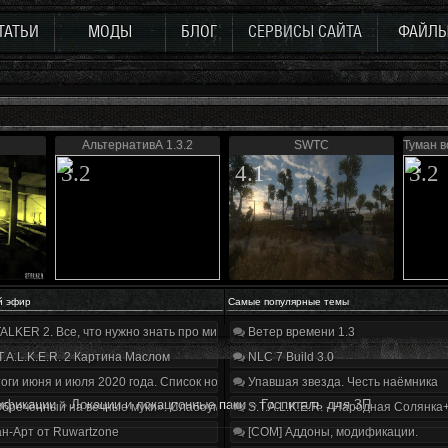
ТАТЬИ
МОДЫ
БЛОГ
СЕРВИСЫ САЙТА
ФАЙЛ
АльтернативА 1.3.2
SWTC
Туман 
3.2
4.1
3.2
й эфир
Самые популярные темы
ALKER 2. Все, что нужно знать про мир, геймплей и сюжет | Разбор трейлера
Ветер времени 1.3
T.A.L.K.E.R. 2 Картина Маслом
NLC 7 Build 3.0
оги июня и июля 2020 года. Список нововведений
Упавшая звезда. Честь наёмника
ификации
»
Локации и локационные паки
»
Госпиталь для ЗП
бречённый на вечные муки». Слабоумие и отвага
S.T.A.L.K.E.R. - Народная Солянка
н-Арт от Ruwartzone
[COM] Аддоны, модификации.