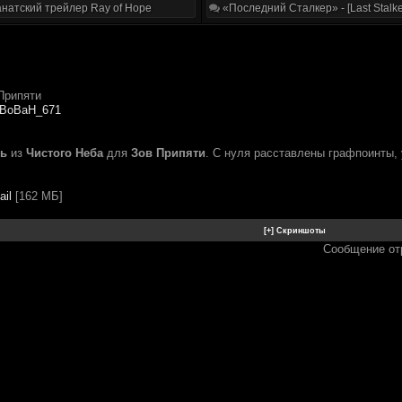
натский трейлер Ray of Hope
«Последний Сталкер» - [Last Stalke
Припяти
BoBaH_671
ль
из
Чистого Неба
для
Зов Припяти
. С нуля расставлены графпоинты, 
ail
[162 МБ]
Сообщение от