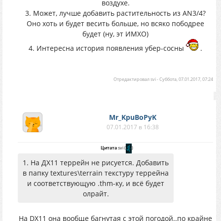
воздухе.
3. Может, лучше добавить растительность из AN3/4?
Оно хоть и будет весить больше, но всяко пободрее
будет (ну, эт ИМХО)
4. Интересна история появления убер-сосны
.
Отредактировал
svi
-
Суббота, 07.01.2017, 07:24
Mr_KpuBoPyK
07.01.2017 в 16:38
Цитата
svi
(
)
1. На ДХ11 террейн не рисуется. Добавить
в папку textures\terrain текстуру террейна
и соответствующую .thm-ку, и всё будет
олрайт.
На DX11 она вообще багнутая с этой погодой..по крайне