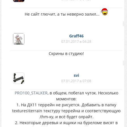
Не сайт глючит, а ты неверно залил...
Graff46
07.01.2017 в 04:28
Cкрины в студию!
svi
07.01.2017 в 07:08
PRO100_STALKER
, в общем, побегал чуток. Несколько
моментов:
1. На ДХ11 террейн не рисуется. Добавить в папку
textures\terrain текстуру террейна и соответствующую
.thm-ку, и всё будет олрайт.
2. Некоторые деревья и ящики на буреломе висят в