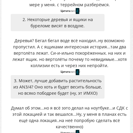
мере у меня. с террейном разберёмся.
Цитата
svi
(
)
2. Некоторые деревья и ящики на
буреломе висят в воздухе.
Деревья? Бегал бегал воде всё находил..ну возможно
пропустил. А с ящиками интересная история...там два
вертолёта лежат. Си-и-ильно покорёженных. на них и
лежат ящик. но вертолёты почему то невидимые...хотя
коллизии есть и через них непройти.
Цитата
svi
(
)
3. Может, лучше добавить растительность
из AN3/4? Оно хоть и будет весить больше,
но всяко пободрее будет (ну, эт ИМХО)
Думал об этом...но я всё ээто делал на ноутбуке...и СДК с
этой локацией и так вешался...Ну, у меня в планах есть
ещё одна локация..на неё попробую сделать всё
качественно)
Цитата
svi
(
)