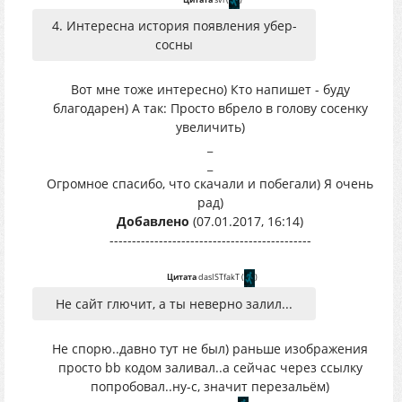
4. Интересна история появления убер-
сосны
Вот мне тоже интересно) Кто напишет - буду
благодарен) А так: Просто вбрело в голову сосенку
увеличить)
_
_
Огромное спасибо, что скачали и побегали) Я очень
рад)
Добавлено
(07.01.2017, 16:14)
---------------------------------------------
Цитата
dasISTfakT
(
)
Не сайт глючит, а ты неверно залил...
Не спорю..давно тут не был) раньше изображения
просто bb кодом заливал..а сейчас через ссылку
попробовал..ну-с, значит перезальём)