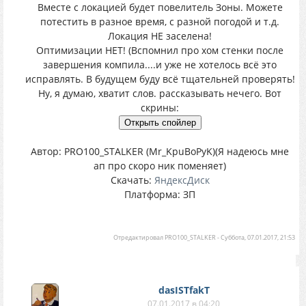
Вместе с локацией будет повелитель Зоны. Можете
потестить в разное время, с разной погодой и т.д.
Локация НЕ заселена!
Оптимизации НЕТ! (Вспомнил про хом стенки после
завершения компила....и уже не хотелось всё это
исправлять. В будущем буду всё тщательней проверять!
Ну, я думаю, хватит слов. рассказывать нечего. Вот
скрины:
Автор: PRO100_STALKER (Mr_KpuBoPyK)(Я надеюсь мне
ап про скоро ник поменяет)
Скачать:
ЯндексДиск
Платформа: ЗП
Отредактировал
PRO100_STALKER
-
Суббота, 07.01.2017, 21:53
dasISTfakT
07.01.2017 в 04:20