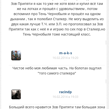
Зов Припяти я как то уже не хотя взял и купил всё там
же на лотках и прошёл с удовольствием , потом
вспомнил про Тень Чернобыля и прошёл на одном
дыхании , так я полюбил Сталкер. Не могу выделить из
двух какая лучше Т.Ч. или З.П. но проголосовал за Зов
Припяти так как с неё я и играю по сих пор в Сталкер,но
Тень Чернобыля тоже настоящий класс.
m-a-k-s
16.02.2014 в 19:20
Чистое небо моя любимая часть. На болотах ощутил
"того самого сталкера"
racindp
16.02.2014 в 19:33
Больший всего нравится Зов Припяти там большая зона