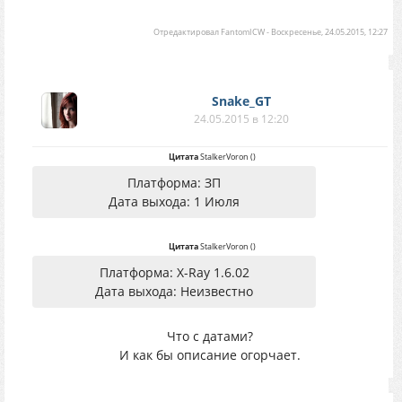
Отредактировал
FantomICW
-
Воскресенье, 24.05.2015, 12:27
Snake_GT
24.05.2015 в 12:20
Цитата
StalkerVoron
(
)
Платформа: ЗП
Дата выхода: 1 Июля
Цитата
StalkerVoron
(
)
Платформа: X-Ray 1.6.02
Дата выхода: Неизвестно
Что с датами?
И как бы описание огорчает.