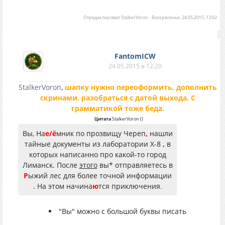
Отредактировал
StalkerVoron
-
Воскресенье, 24.05.2015, 13:02
FantomICW
24.05.2015 в 12:20
StalkerVoron
,
шапку нужно переоформить, дополнить
скринами, разобраться с датой выхода. С
грамматикой тоже беда.
Цитата
StalkerVoron
(
)
Вы, На
е/ё
мник по прозвищу Череп
,
нашли
тайные документы из лаборатории Х-8
,
в
которых написанно про какой-то город
Лиманск. После
этого
вы* отправляетесь в
Р
ыжий лес для более точной информации
. На этом начина
ю
тся приключения
.
"Вы" можно с большой буквы писать