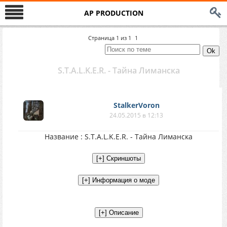
AP PRODUCTION
Страница
1
из
1
1
S.T.A.L.K.E.R. - Тайна Лиманска
StalkerVoron
24.05.2015 в 12:13
Название : S.T.A.L.K.E.R. - Тайна Лиманска