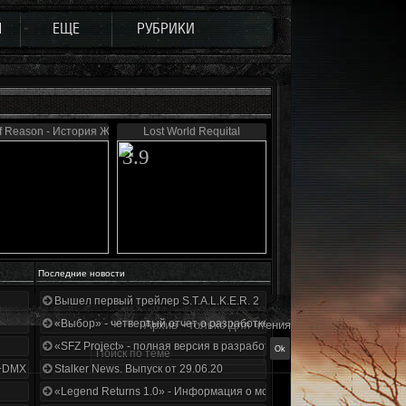
Ы
ЕЩЕ
РУБРИКИ
f Reason - История Журналиста
Lost World Requital
3.9
Последние новости
Вышел первый трейлер S.T.A.L.K.E.R. 2
«Выбор» - четвертый отчет о разработке!
Архив - только для чтения
«SFZ Project» - полная версия в разработке!
+DMX 1.3.5.ООП.МА.К.
Stalker News. Выпуск от 29.06.20
«Legend Returns 1.0» - Информация о моде за июнь 2020