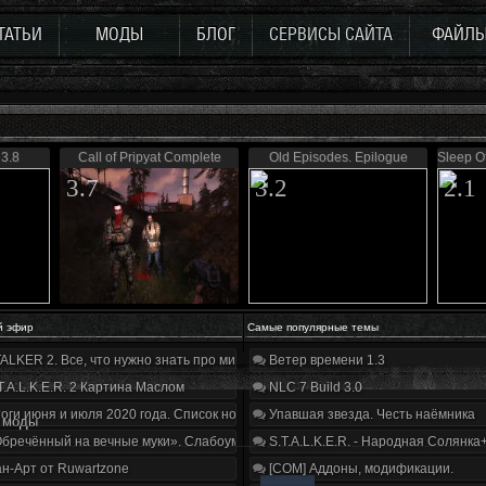
ТАТЬИ
МОДЫ
БЛОГ
СЕРВИСЫ САЙТА
ФАЙЛ
 3.8
Call of Pripyat Complete
Old Episodes. Epilogue
Sleep O
3.7
3.2
2.1
й эфир
Самые популярные темы
ALKER 2. Все, что нужно знать про мир, геймплей и сюжет | Разбор трейлера
Ветер времени 1.3
T.A.L.K.E.R. 2 Картина Маслом
NLC 7 Build 3.0
оги июня и июля 2020 года. Список нововведений
Упавшая звезда. Честь наёмника
 моды
бречённый на вечные муки». Слабоумие и отвага
S.T.A.L.K.E.R. - Народная Солянка
н-Арт от Ruwartzone
[COM] Аддоны, модификации.