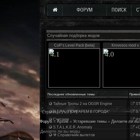
ФОРУМ
ПОИСК
С
Случайная подборка модов
CoP’s Level Pack [beta]
Krovosos mod v.
4.1
4.0
Последние обновленные темы
Прямо
Тайные Тропы 2 на OGSR Engine
ST
И.Г.Р.А. "ПОИГАРЕМ В ГОРОДА"
S.
Страница
1
из
1
1
Считаем
Ит
Форум
»
Архив
»
Устаревшие темы
»
Делаете ли вы
S.T.A.L.K.E.R. Anomaly
«О
Делаете ли вы моды
⚒ Справочник вылетов
Фа