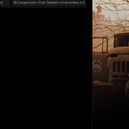
r]
Создатели «True Stalker» отчитались о проделанной работе