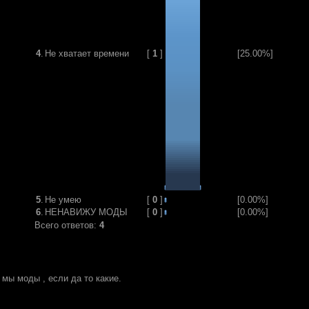
4
.
Не хватает времени
[
1
]
[25.00%]
5
.
Не умею
[
0
]
[0.00%]
6
.
НЕНАВИЖУ МОДЫ
[
0
]
[0.00%]
Всего ответов:
4
мы моды , если да то какие.