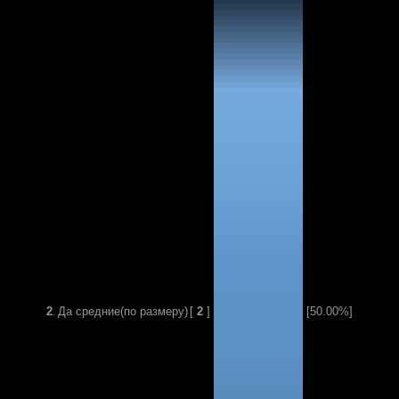
2
.
Да средние(по размеру)
[
2
]
[50.00%]