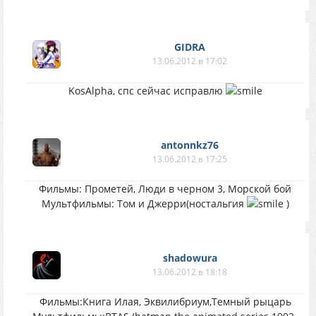
GIDRA
13.06.2012 в 17:02
KosAlpha, спс сейчас исправлю
antonnkz76
13.06.2012 в 17:25
Фильмы: Прометей, Люди в черном 3, Морской бой
Мультфильмы: Том и Джерри(ностальгия
)
shadowura
13.06.2012 в 18:18
Фильмы:Книга Илая, Эквилибриум,Темный рыцарь