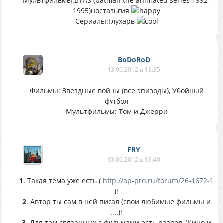
Мультфильмы:BTAS (batman the animated series 1992-
1995)ностальгия
Сериалы:Глухарь
BoDoRoD
13.06.2012 в 18:35
Фильмы: Звездные войны (все эпизоды), Убойный
футбол
Мультфильмы: Том и Джерри
FRY
13.06.2012 в 18:40
1
. Такая тема уже есть (
http://ap-pro.ru/forum/26-1672-1
)!
2
. Автор ты сам в ней писал (свои любимые фильмы и
....)!
3
. Для тем связанных с фильмами есть раздел "Кино и