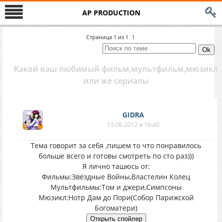
AP PRODUCTION
Страница
1
из
1
1
Какой ваш любимый фильм,мультфильм,мюзикл
или же сериалы
GIDRA
13.06.2012 в 16:40
Тема говорит за себя ,пишем то что понравилось
больше всего и готовы смотреть по сто раз)))
Я лично ташюсь от:
Фильмы:Звёздные Войны,Властелин Колец
Мультфильмы:Том и джери,Симпсоны
Мюзикл:Нотр Дам до Пори(Собор Парижской
Богоматери)