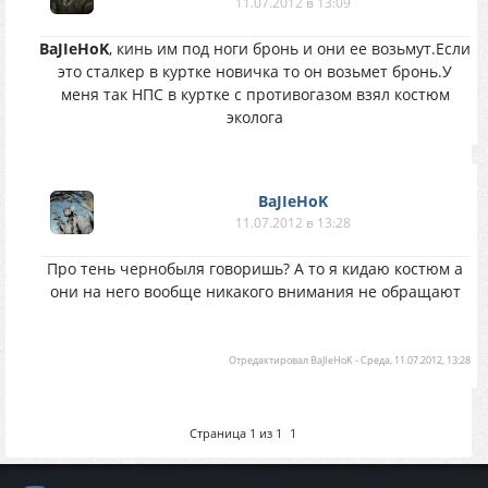
11.07.2012 в 13:09
BaJIeHoK
, кинь им под ноги бронь и они ее возьмут.Если
это сталкер в куртке новичка то он возьмет бронь.У
меня так НПС в куртке с противогазом взял костюм
эколога
BaJIeHoK
11.07.2012 в 13:28
Про тень чернобыля говоришь? А то я кидаю костюм а
они на него вообще никакого внимания не обращают
Отредактировал
BaJIeHoK
-
Среда, 11.07.2012, 13:28
Страница
1
из
1
1