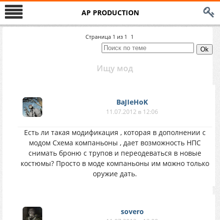
AP PRODUCTION
Страница
1
из
1
1
Ищу мод
BaJIeHoK
11.07.2012 в 12:06
Есть ли такая модификация , которая в дополнении с
модом Схема компаньоны , дает возможность НПС
снимать броню с трупов и переодеваться в новые
костюмы? Просто в моде компаньоны им можно только
оружие дать.
sovero