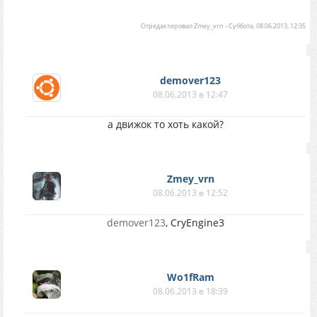
Отредактировал
Zmey_vrn
-
Суббота, 08.06.2013, 12:35
demover123
08.06.2013 в 12:47
а движок то хоть какой?
Zmey_vrn
08.06.2013 в 12:52
demover123
, CryEngine3
Wo1fRam
08.06.2013 в 18:39