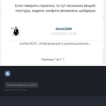
Если говорить серьёзно, то тут несколько вещей:
текстуры, модели, конфиги (возможно, шейдеры)
denis2000
18.06.2020 в 15:30
stalker8291
,
Информация к размышлению...
Страница
1
из
1
1
Полная версия сайта
Хостинг от
uCoz