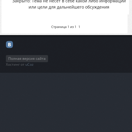
Закрыто: Тема не несет в себе какой либо информации
или цели для дальнейшего обсуждения
Страница
1
из
1
1
Полная версия сайта
Хостинг от
uCoz