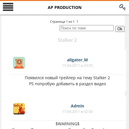
AP PRODUCTION
Страница
1
из
1
1
Stalker 2
aligator_M
15.04.2011 в 23:55
Появился новый трейлер на тему Stalker 2
PS попробую добавить в раздел видео
Аdmin
17.04.2011 в 02:30
$WARNING$