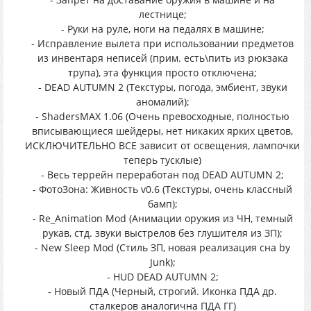
лестнице;
- Руки на руле, ноги на педалях в машине;
- Исправление вылета при использовании предметов
из инвентаря неписей (прим. есть\пить из рюкзака
трупа), эта функция просто отключена;
- DEAD AUTUMN 2 (Текстуры, погода, эмбиент, звуки
аномалий);
- ShadersMAX 1.06 (Очень превосходные, полностью
вписывающиеся шейдеры, нет никаких ярких цветов,
ИСКЛЮЧИТЕЛЬНО ВСЕ зависит от освещения, лампочки
теперь тусклые)
- Весь террейн переработан под DEAD AUTUMN 2;
- ФотоЗона: Живность v0.6 (Текстуры, очень классный
бамп);
- Re_Animation Mod (Анимации оружия из ЧН, темный
рукав, стд. звуки выстрелов без глушителя из ЗП);
- New Sleep Mod (Стиль ЗП, новая реализация сна by
Junk);
- HUD DEAD AUTUMN 2;
- Новый ПДА (Черный, строгий. Иконка ПДА др.
сталкеров аналогична ПДА ГГ)