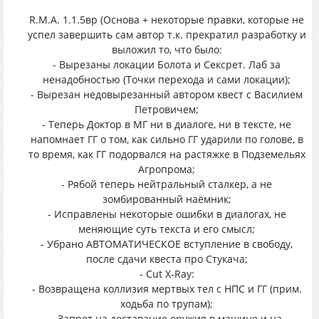
R.M.A. 1.1.5вр (Основа + некоторые правки, которые не
успел завершить сам автор т.к. прекратил разработку и
выложил то, что было:
- Вырезаны локации Болота и Сексрет. Лаб за
ненадобностью (Точки перехода и сами локации);
- Вырезан недовырезанный автором квест с Василием
Петровичем;
- Теперь Доктор в МГ ни в диалоге, ни в тексте, не
напомнает ГГ о том, как сильно ГГ ударили по голове, в
то время, как ГГ подорвался на растяжке в Подземельях
Агропрома;
- Рябой теперь нейтральный сталкер, а не
зомбированный наёмник;
- Исправлены некоторые ошибки в диалогах, не
меняющие суть текста и его смысл;
- Убрано АВТОМАТИЧЕСКОЕ вступление в свободу,
после сдачи квеста про Стукача;
- Cut X-Ray:
- Возвращена коллизия мертвых тел с НПС и ГГ (прим.
ходьба по трупам);
- Запрет на доставание оружия в машине и на