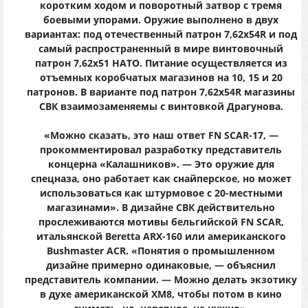
коротким ходом и поворотный затвор с тремя
боевыми упорами. Оружие выполнено в двух
вариантах: под отечественный патрон 7,62х54R и под
самый распространенный в мире винтовочный
патрон 7,62х51 НАТО. Питание осуществляется из
отъемных коробчатых магазинов на 10, 15 и 20
патронов. В варианте под патрон 7,62х54R магазины
СВК взаимозаменяемы с винтовкой Драгунова.
«Можно сказать, это наш ответ FN SCAR-17, —
прокомментировал разработку представитель
концерна «Калашников». — Это оружие для
спецназа, оно работает как снайперское, но может
использоваться как штурмовое с 20-местными
магазинами». В дизайне СВК действительно
прослеживаются мотивы бельгийской FN SCAR,
итальянской Beretta ARX-160 или американского
Bushmaster ACR. «Понятия о промышленном
дизайне примерно одинаковые, — объяснил
представитель компании. — Можно делать экзотику
в духе американской ХМ8, чтобы потом в кино