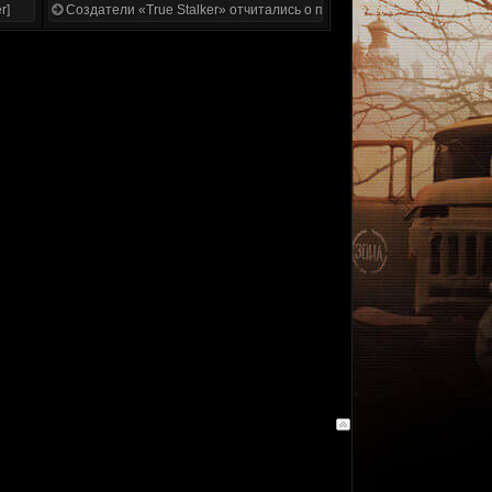
r]
Создатели «True Stalker» отчитались о проделанной работе