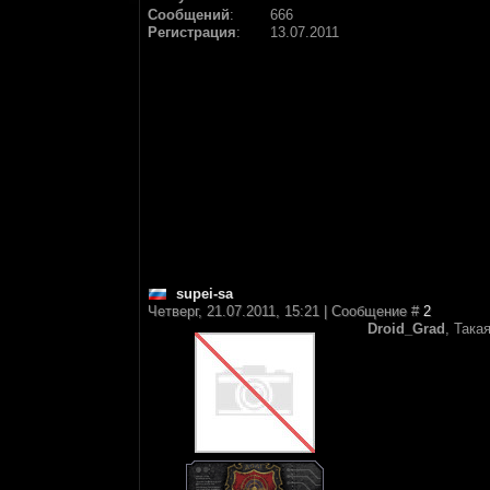
Сообщений
:
666
Регистрация
:
13.07.2011
supei-sa
Четверг, 21.07.2011, 15:21 | Сообщение #
2
Droid_Grad
, Така