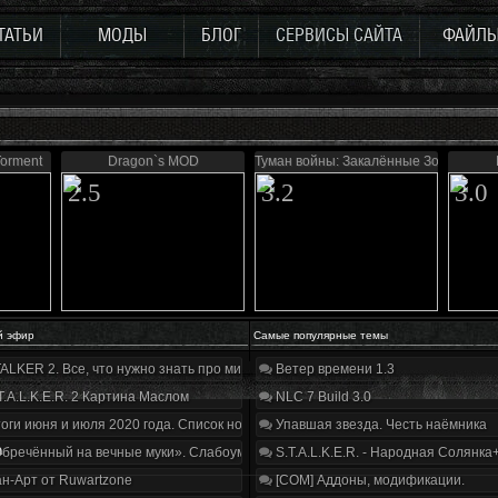
ТАТЬИ
МОДЫ
БЛОГ
СЕРВИСЫ САЙТА
ФАЙЛ
Torment
Dragon`s MOD
Туман войны: Закалённые Зоной
2.5
3.2
3.0
й эфир
Самые популярные темы
ALKER 2. Все, что нужно знать про мир, геймплей и сюжет | Разбор трейлера
Ветер времени 1.3
T.A.L.K.E.R. 2 Картина Маслом
NLC 7 Build 3.0
оги июня и июля 2020 года. Список нововведений
Упавшая звезда. Честь наёмника
а
бречённый на вечные муки». Слабоумие и отвага
S.T.A.L.K.E.R. - Народная Солянка
н-Арт от Ruwartzone
[COM] Аддоны, модификации.