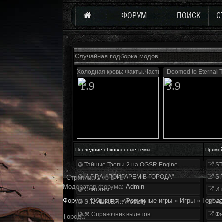
ФОРУМ
ПОИСК
С
Случайная подборка модов
Холодная кровь: Факты.Часть первая
Doomed to Eternal 
1.9
3.9
Последние обновленные темы
Прямо
Тайные Тропы 2 на OGSR Engine
ST
И.Г.Р.А. "ПОИГАРЕМ В ГОРОДА"
S.
Страница
1
из
1
1
Модератор форума:
Аdmin
Считаем
Ит
Форум
»
Общение
»
Форумные игры
»
Игры
»
Город
S.T.A.L.K.E.R. Anomaly
«О
⚒ Справочник вылетов
Фа
Города