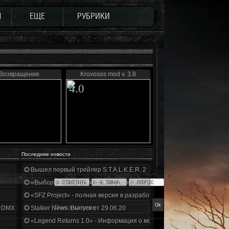
Ы
ЕЩЕ
РУБРИКИ
Возвращение
Krovosos mod v. 3.8
4.0
Последние новости
Вышел первый трейлер S.T.A.L.K.E.R. 2
«Выбор» - четвертый отчет о разработке!
«SFZ Project» - полная версия в разработке!
+DMX 1.3.5.ООП.МА.К.
Stalker News. Выпуск от 29.06.20
«Legend Returns 1.0» - Информация о моде за июнь 2020