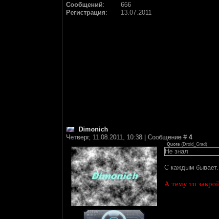
Сообщений
:
666
Регистрация
:
13.07.2011
Dimonich
Четверг, 11.08.2011, 10:38 | Сообщение #
4
Quote
(
Droid_Grad
)
Не знал
С каждым бывает..
А тему то закро