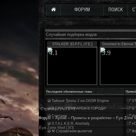
ФОРУМ
ПОИСК
С
Случайная подборка модов
STALKER: [O.F.F.L.I.F.E.]
Doomed to Eternal 
4.1
3.9
Последние обновленные темы
Прямо
Тайные Тропы 2 на OGSR Engine
ST
И.Г.Р.А. "ПОИГАРЕМ В ГОРОДА"
S.
Страница
1
из
1
1
Считаем
Ит
Форум
»
Архив
»
Проекты в разработке
»
Eye Zone 
S.T.A.L.K.E.R. Anomaly
«О
Eye Zone Mod [ЗП]
⚒ Справочник вылетов
Фа