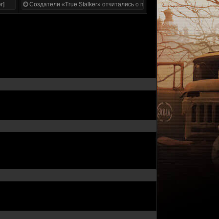
r]
Создатели «True Stalker» отчитались о проделанной работе