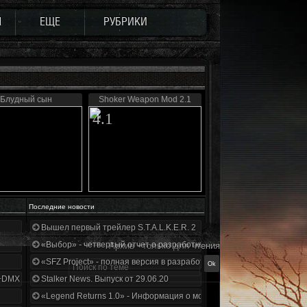
Ы
ЕЩЕ
РУБРИКИ
Блудный сын
Shoker Weapon Mod 2.1
4.1
Последние новости
Вышел первый трейлер S.T.A.L.K.E.R. 2
«Выбор» - четвертый отчет о разработке!
Архив - только для чтения
«SFZ Project» - полная версия в разработке!
+DMX 1.3.5.ООП.МА.К.
Stalker News. Выпуск от 29.06.20
«Legend Returns 1.0» - Информация о моде за июнь 2020