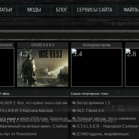
ТАТЬИ
МОДЫ
БЛОГ
СЕРВИСЫ САЙТА
ФАЙЛ
Torment
OGSE 0.6.9.3
Холодная кровь
4.2
3.4
2.8
й эфир
Самые популярные темы
ALKER 2. Все, что нужно знать про мир, геймплей и сюжет | Разбор трейлера
Ветер времени 1.3
T.A.L.K.E.R. 2 Картина Маслом
NLC 7 Build 3.0
оги июня и июля 2020 года. Список нововведений
Упавшая звезда. Честь наёмника
Mod [ЗП]
(Глобальный мод. Восстанавливающий атмосферу!)
бречённый на вечные муки». Слабоумие и отвага
S.T.A.L.K.E.R. - Народная Солянка
н-Арт от Ruwartzone
[COM] Аддоны, модификации.