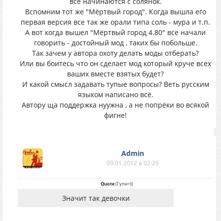
все начинаются с солянок.
Вспомним тот же "Мёртвый город". Когда вышла его
первая версия все так же орали типа соль - мура и т.п.
А вот когда вышел "Мёртвый город 4.80" все начали
говорить - достойный мод , таких бы побольше.
Так зачем у автора охоту делать моды отберать?
Или вы боитесь что он сделает мод который круче всех
ваших вместе взятых будет?
И какой смысл задавать тупые вопросы? Веть русским
языком написано всё.
Автору ща поддержка нуужна , а не попрёки во всякой
фигне!
Аdmin
09.01.2012 в 02:29
Quote
(
Гупи=)
)
Значит так девочки