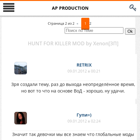
AP PRODUCTION
Страница
2
из
2
«
1
2
HUNT FOR KILLER MOD by Xenon[ЗП]
RETRIX
09.01.2012 в 00:21
Зря создали тему, раз до выхода неопределённое время,
но вот то что на основе ВоД - хорошо, ну удачи.
Гупи=)
09.01.2012 в 02:24
Значит так девочки мы все знаем что глобальные моды