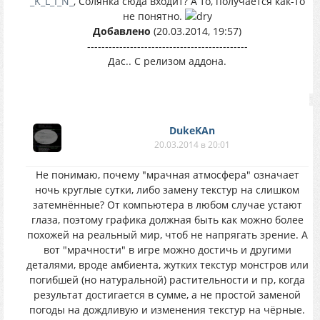
_K_L_I_N_
, Солянка сюда входит? А то, получается как-то
не понятно.
Добавлено
(20.03.2014, 19:57)
---------------------------------------------
Дас.. С релизом аддона.
DukeKAn
20.03.2014 в 20:01
Не понимаю, почему "мрачная атмосфера" означает
ночь круглые сутки, либо замену текстур на слишком
затемнённые? От компьютера в любом случае устают
глаза, поэтому графика должная быть как можно более
похожей на реальный мир, чтоб не напрягать зрение. А
вот "мрачности" в игре можно достичь и другими
деталями, вроде амбиента, жутких текстур монстров или
погибшей (но натуральной) растительности и пр, когда
результат достигается в сумме, а не простой заменой
погоды на дождливую и изменения текстур на чёрные.