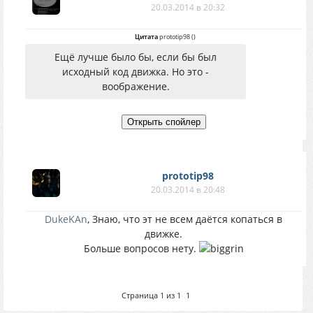
20.03.2014 в 20:32
Цитата
prototip98
(
)
Ещё лучше было бы, если бы был
исходный код движка. Но это -
воображение.
prototip98
20.03.2014 в 20:48
DukeKAn
, Знаю, что эт не всем даётся копаться в
движке.
Больше вопросов нету.
Страница
1
из
1
1