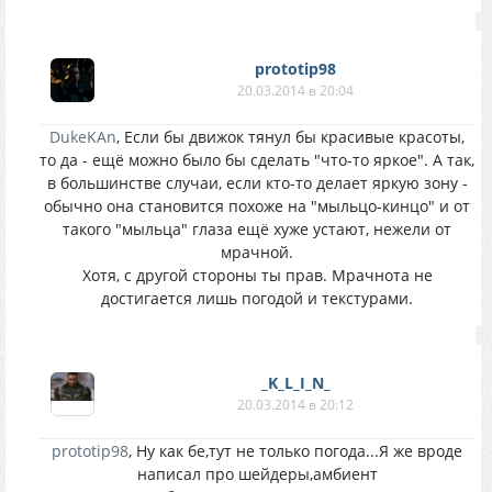
prototip98
20.03.2014 в 20:04
DukeKAn
, Если бы движок тянул бы красивые красоты,
то да - ещё можно было бы сделать "что-то яркое". А так,
в большинстве случаи, если кто-то делает яркую зону -
обычно она становится похоже на "мыльцо-кинцо" и от
такого "мыльца" глаза ещё хуже устают, нежели от
мрачной.
Хотя, с другой стороны ты прав. Мрачнота не
достигается лишь погодой и текстурами.
_K_L_I_N_
20.03.2014 в 20:12
prototip98
, Ну как бе,тут не только погода...Я же вроде
написал про шейдеры,амбиент