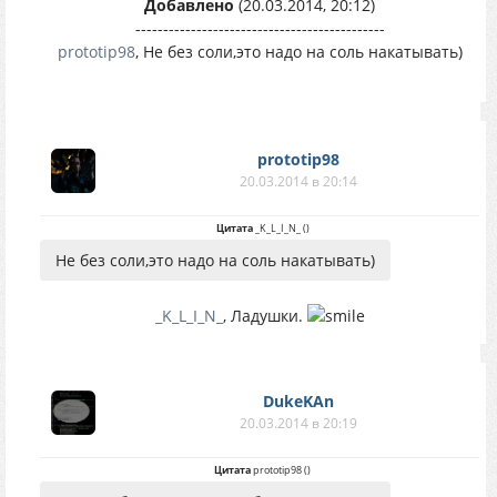
Добавлено
(20.03.2014, 20:12)
---------------------------------------------
prototip98
, Не без соли,это надо на соль накатывать)
prototip98
20.03.2014 в 20:14
Цитата
_K_L_I_N_
(
)
Не без соли,это надо на соль накатывать)
_K_L_I_N_
, Ладушки.
DukeKAn
20.03.2014 в 20:19
Цитата
prototip98
(
)