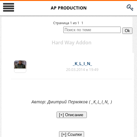
AP PRODUCTION
Страница
1
из
1
1
Hard Way Addon
_K_L_I_N_
20.03.2014 в 19:49
Автор: Дмитрий Пермяков ( _K_L_I_N_ )