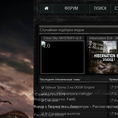
ФОРУМ
ПОИСК
С
Случайная подборка модов
Clear Sky: MYSTERY v2.0
Hibernation Evil - Э
4.0
2.8
Последние обновленные темы
Прямо
Тайные Тропы 2 на OGSR Engine
ST
И.Г.Р.А. "ПОИГАРЕМ В ГОРОДА"
S.
Страница
1
из
1
1
Модератор форума:
FanG
Считаем
Ит
Форум
»
Творчество
»
Литература
»
Рассказ про зо
S.T.A.L.K.E.R. Anomaly
«О
⚒ Справочник вылетов
Фа
Рассказ про зомби