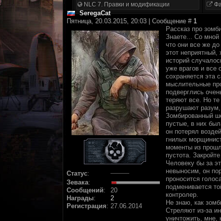
NLC 7. Правки и модификации
Фа
SeregaCat
Пятница, 20.03.2015, 20:03 | Сообщение #
1
Рассказ про зомби
Знаете... Со мной
что они все же до
этот неприятный, 
историй случалос
уже врагов и все 
сохраняется эта 
мыслительные проц
подверглись очен
теряют все. Но те
разрушают разум, 
Зомбированный ше
пустые, в них был
он потерял воздей
гнилых морщинист
моменты из прошл
пустота. Закройте
Человеку бы за э
невыносим, он пор
Статус
:
проносится голоса
Зевака
:
подменивается той
Сообщений
:
20
контролер.
Награды
:
2
Не знаю, как зомб
Регистрация
:
27.06.2014
Стреляют из-за и
уничтожить, мне, 