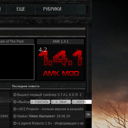
Ы
ЕЩЕ
РУБРИКИ
ain of The Past
AMK 1.4.1
4.2
Последние новости
Вышел первый трейлер S.T.A.L.K.E.R. 2
«Выбор» - четвертый отчет о разработке!
«SFZ Project» - полная версия в разработке!
+DMX 1.3.5.ООП.МА.К.
Stalker News. Выпуск от 29.06.20
«Legend Returns 1.0» - Информация о моде за июнь 2020