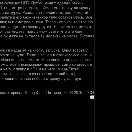
лет-пулемет МП5. Потом бандит сделал резкий
Я, не смотря на мрак, поймал его голову на мушку.
ал на курок. Раздался громкий выстрел, который
альте и его безжизненное тело остановилось. Все
вижно и смотрел в небо. Теперь уже как-то странно.
было увидеть в глазах других. Я присел к нему чуть
ог разглядеть, при лунном свете, что это был
 а он даже не пытался вымолвить не слова. Я полез
руки и надавил на кнопку запуска. Меня встретил
очти на нуле. Тогда я зашел в сталкерскую сеть и
общение о его смерти. Я взглянул еще раз на него.
 сожалеют и вспоминают прошлое, само копаются в
а него. Кличку в КПК и на него. Миша Тихий...
прикрыл глаза, а из его тела легкий ветер
хлопья в ночное небо, в сторону луны. Труп
редактировал
SeregaCat
-
Пятница, 20.03.2015, 20:04