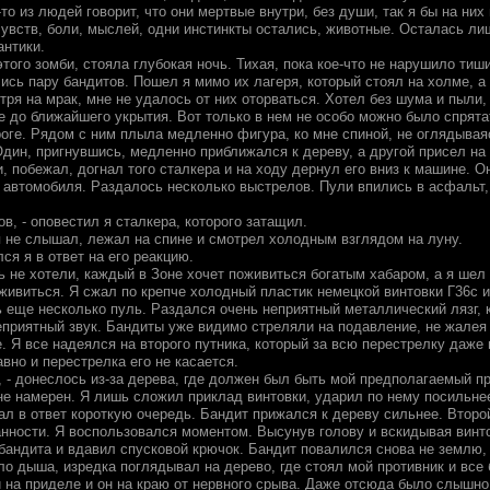
то из людей говорит, что они мертвые внутри, без души, так я бы на них
чувств, боли, мыслей, одни инстинкты остались, животные. Осталась ли
антики.
этого зомби, стояла глубокая ночь. Тихая, пока кое-что не нарушило тиш
ись пару бандитов. Пошел я мимо их лагеря, который стоял на холме, а
тря на мрак, мне не удалось от них оторваться. Хотел без шума и пыли,
не до ближайшего укрытия. Вот только в нем не особо можно было спрят
роге. Рядом с ним плыла медленно фигура, ко мне спиной, не оглядывая
дин, пригнувшись, медленно приближался к дереву, а другой присел на 
, побежал, догнал того сталкера и на ходу дернул его вниз к машине. Он
 автомобиля. Раздалось несколько выстрелов. Пули впились в асфальт,
ов, - оповестил я сталкера, которого затащил.
я не слышал, лежал на спине и смотрел холодным взглядом на луну.
лся я в ответ на его реакцию.
 не хотели, каждый в Зоне хочет поживиться богатым хабаром, а я шел 
живиться. Я сжал по крепче холодный пластик немецкой винтовки Г36с и
 еще несколько пуль. Раздался очень неприятный металлический лязг, к
еприятный звук. Бандиты уже видимо стреляли на подавление, не жалея п
. Я все надеялся на второго путника, который за всю перестрелку даже 
авно и перестрелка его не касается.
 - донеслось из-за дерева, где должен был быть мой предполагаемый пр
не намерен. Я лишь сложил приклад винтовки, ударил по нему посильнее
ал в ответ короткую очередь. Бандит прижался к дереву сильнее. Второ
нности. Я воспользовался моментом. Высунув голову и вскидывая винто
андита и вдавил спусковой крючок. Бандит повалился снова не землю,
ло дыша, изредка поглядывал на дерево, где стоял мой противник и все
 на приделе и он на краю от нервного срыва. Даже отсюда было слышно 