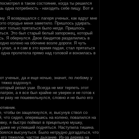
 посмотрел в таком состояние, когда ты решился
шь одна потребность - находить себе пищу. Вот и
ину. Я возвращался с лагеря ученых, как вдруг мне
 это отродье меня заметило. Пришлось удирать.
 вот только прятаться было негде. Пришлось
аться. Это был старый белый запорожец, который
сь. Я обернулся. Двое бандитов разделились в
одно колено на обочине возле дороги. Я чуть
 упал, а я сам в это время падая, стал прятаться
 одна пролетела прямо над головой и вонзилась в
от ученых, да и еще ночью, значит, по любому у
 тяжко вздохнул.
оторый резал уши. Всегда не мог терпеть этот
атрон, а я все был крайне не уверен и не готов к
ни разу не пошевельнулся, словно и не было его
отивник.
, чтобы он защелкнулся, и, высунув ствол со
й, что сидел, оперевшись на колено, повалился на
вку, я быстро поймал в прицельную мушку,
 даже не успевший подняться. Наступила тишина.
 боялся высунуться. Было нетрудно догадаться, что
его тяжелое, частое дыхание. Из-за дерева на