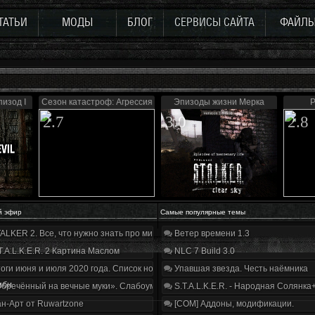
ТАТЬИ
МОДЫ
БЛОГ
СЕРВИСЫ САЙТА
ФАЙЛ
пизод I
Сезон катастроф: Агрессия
Эпизоды жизни Мерка
P
2.7
3.0
2.8
й эфир
Самые популярные темы
ALKER 2. Все, что нужно знать про мир, геймплей и сюжет | Разбор трейлера
Ветер времени 1.3
T.A.L.K.E.R. 2 Картина Маслом
NLC 7 Build 3.0
оги июня и июля 2020 года. Список нововведений
Упавшая звезда. Честь наёмника
мби
бречённый на вечные муки». Слабоумие и отвага
S.T.A.L.K.E.R. - Народная Солянка
н-Арт от Ruwartzone
[COM] Аддоны, модификации.