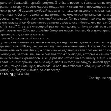
прилетел большой, черный предмет. Это была вовсе не граната, а писто
ратно, в сторону своего лагеря, откуда они и стали меня преследовать. 
моих руках. Я сделал глубокий вздох и на тяжелом выдохе, я снова наж
ую тишину. Бандит свалился на землю, несколько раз крутанулся на асф
еревел взгляд на спасенного мной сталкера. Он все сидел так же, непод
 его глазах и как будто что-то за ними скрывалось. Что-то, что нельзя 
: "Ты как?" Ответа в очередной раз не последовало. Только сейчас я см
й парень лет 23-х, но с крайне бледным лицом. Рот его был приоткрыт,
карман разгрузочного жилета.
против?,- с ухмылкой спросил я.
у кармана и немного в нем пошарив, я нащупал наладонник, взял его в 
риветствия. КПК видимо он не запускал несколько дней. Батарея была п
 была кличка Миша Тихий, а совершенно недавно в сети проскакивало со
и холодные, застывшие, такие бывают только у людей, которые о чем-то
а ними все-таки скрывалось. Я еще раз посмотрел на его кличку в КПК и н
в этот момент произошло еще одно, что я никогда не забуду. Живой труп 
 пыль, такую большую, похожую на большие хлопья снега, и уносил эти 
холодный воздух и замер, уже навсегда.
90968.jpg
(184.4 Kb)
Сообщение от