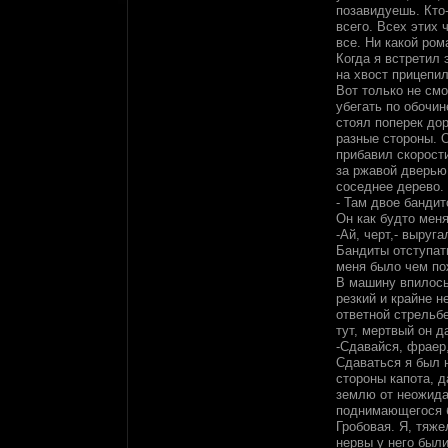
позавидуешь. Кто-
всего. Всех этих 
все. Ни какой ром
Когда я встретил 
на хвост прицепил
Вот только не смо
убегать по обочи
стоял поперек до
разные стороны. О
прибавил скорости
за ржавой дверью
соседнее дерево.
- Там двое бандит
Он как будто мен
-Ай, черт,- выруга
Бандиты отступать
меня было чем по
В машину впилось
резкий и крайне н
ответной стрельбе
тут, мертвый он д
-Сдавайся, фраер,
Сдаваться я был 
стороны капота, д
землю от неожида
поднимающегося б
Гробовая. Я, тяже
нервы у него были