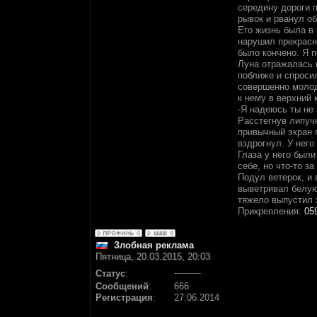
середину дороги 
рывок и рванул об
Его жизнь была в 
нарушил прекрасн
было кончено. Я п
Луна отражалась в
поближе и спросил
совершенно молодо
к нему в верхний 
-Я надеюсь ты не 
Расстегнув липучк
привычный экран п
вздрогнул. У него
Глаза у него был
себе, но что-то з
Подул ветерок, и 
выветривал белую
тяжело выпустил 
Прикрепления:
05
Злобная реклама
Пятница, 20.03.2015, 20:03
Статус
:
Сообщений
:
666
Регистрация
:
27.06.2014