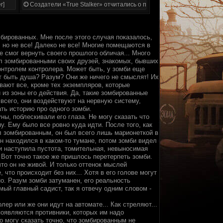
r]
Создатели «True Stalker» отчитались о проделанной работе
мбированных. Мне после этого случая показалось,
, но не все! Далеко не все! Многие помещаются в
е смог вернуть своего прошлого обличая... Много
ал зомбированными своих друзей, знакомых, бывших
контролем контролера. Может быть, у зомби еще
т быть душа? Разум? Они же ничего не смыслят! Их
ивают все, кроме тех экземпляров, которые
из зоны его действия. Да, такие зомбированные
 всего, они воздействуют на нервную систему,
ть историю про одного зомби.
ы, поблескивали его глаза. Не могу сказать что
. Ему было все ровно куда идти. После того, как
ал зомбированным, он был всего лишь марионеткой в
н находился в каком-то тумане, потом зомби видел
и наступила пустота, томительная, невыносимая
. Вот точно такое же пришлось перетерпеть зомби.
то он не живой. И только оттенок мыслей
 что происходит без них... Хотя в его голове могут
но. Разум зомби затуманен, его реальность
мый главный садист, так я отвечу одним словом -
лер или же они идут на автомате... Как стреляют...
появляются противники, которых им надо
о могу сказать точно, что зомбированным не