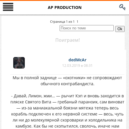
AP PRODUCTION
Страница
1
из
1
1
Поиграем!
dedMcAr
12.03.2019 в 08:31
Мы в полной заднице — «охотники» не сопровождают
обычного контрабандиста.
- Давай, Лимон, жми… — рычит Кэп и вновь заходится в
пляске Святого Вита — гребаный параноик, сам виноват
— из-за маниакальной боязни мятежа теперь весь
корабль подключен к его нервной системе — весь, чуть
ли ни до молекулярной скороварки и холодильника на
камбузе. Как бы не скопытился, сволочь, иначе нам