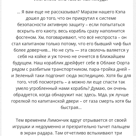
… Я вам еще не рассказывал? Маразм нашего Кэпа
дошел до того, что он прикрутил к системе
безопасности активную защиту – если попытаться
вскрыть его каюту, весь корабль сразу наполнится
фосгеном. Хм, поговаривают, что всё неспроста – он
стал капитаном только потому, что его бывший чиф был
более доверчив… Но не суть — эта сволочь валяется у
себя на койке и уж точно не очнется в ближайшем
будущем. Наш кораблик дрейфует себе в Облаке Оорта
рядом с разбитым транспортником, пара-тройка дней –
и Зеленый таки подгонит сюда экспедицию. Хотя бы для
того, чтоб посмотреть – а можно ли еще спасти так
умело угробленный нами корабль? Думаю, он очень
обрадуется, когда обнаружит нас здесь. Мда, уж лучше
горелкой по капитанской двери – от газа смерть хотя бы
быстрая…
Тем временем Лимончик вдруг отрывается от своей
игрушки и недоуменно и презрительно тычет пальцем
в экран радара. Там отчетливо вспыхивают три