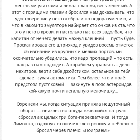
местными улитками и лежал плашмя, весь зеленый. А
этот с горящими глазами бросился нам доказывать, что
удостоверение у него отобрали по недоразумению, и
что в каком-то эмуляторе набирает сто очков из ста, что
это у него в крови, и настолько нас всех задолбал, что
капитан от нечего делать махнул клешнёй — пусть буде.
Просканировав его штрихкод и увидев восемь отметок
об изгнании из крупных и мелких портов, мы
окончательно убедились, что кадр пропащий – то есть,
как раз нам подходит. А кораблем управлять – дело
нехитрое, верти себе джойстиком, остальное за тебя
сделает сухая автоматика. Тем более, что и полёт
предстоял пустяковый — закинуть в пояс астероидов
кой-какую почти легальную мелочишку…
Охренели мы, когда ситуация приняла нешуточный
оборот — неизвестно откуда взявшийся патруль
сбросил аж целых три бота-перехватчика. И тогда
Лимошка, вздохнув, отключил электронику и небрежно
бросил через плечо: «Поиграем!»