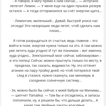
- Я говорю, я могу прямо к ним сейчас… — испугано
лепечет Лимон. — У меня еще на один прыжок резерв
остался — я тогда оттормозился за счёт энергии щита…
- Лимончик, миленький… Давай, быстрей уноси нас
отсюда! Эти нехорошие люди летят, чтоб сделать нам
плохо…
Я готов разрыдаться от счастья, ведь главное – это
войти в поле, энергия нужна только на это. А там можно
уже лететь куда угодно! И тут же понимаю – вот именно,
куда угодно… Электронный мозг сейчас заблокирован –
и это пипец! Сейчас можно прыгнуть только по месту, в
пределах, так сказать, видимости. Ну, это оттянет
агонию на пару-тройку дней, но чтоб потерялся твой
след в стазисе, нужно скакнуть, как минимум, в
соседнюю солнечную систему…
- Эх, можно было бы сейчас к моей бабуле на Минимы…
— шепчет Папайка. — Там бы и отсиделись, и запасы
пополнили, ну, и решили бы, что дальше делать… А
какие там двойные закаты красивые…