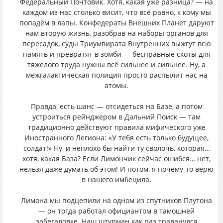
Федеральный Почтовик. Хотя, какая уже разница? — на
каждом из нас столько висит, что всё равно, к кому мы
попадём в лапы. Конфедераты Внешних Планет даруют
нам вторую жизнь, разобрав на наборы органов для
пересадок, суды Триумвирата Внутренних выжгут всю
память и превратят в зомби — бесправные скоты для
тяжелого труда нужны всё сильнее и сильнее. Ну, а
межгалактическая полиция просто распылит нас на
атомы.
Правда, есть шанс — отсидеться на Базе, а потом
устроиться рейнджером в Дальний Поиск — там
традиционно действуют правила мифического уже
Иностранного Легиона: «У тебя есть только будущее,
солдат!» Ну, и неплохо бы найти ту сволочь, которая…
хотя, какая База? Если Лимончик сейчас ошибся… нет,
нельзя даже думать об этом! И потом, я почему-то верю
в нашего имбецила.
Лимона мы подцепили на одном из спутников Плутона
— он тогда работал официантом в тамошней
забегаловке. Наш штурман как раз траванулся