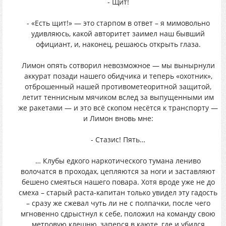
- Щит!
- «Есть щит!» — это старпом в ответ – я мимовольно
удивляюсь, какой авторитет заимел наш бывший
официант, и, наконец, решаюсь открыть глаза.
Лимон опять сотворил невозможное — мы вынырнули
аккурат позади нашего обидчика и теперь «охотник»,
отброшенный нашей противометеоритной защитой,
летит теннисным мячиком вслед за выпущенными им
же ракетами — и это всё скопом несётся к транспорту —
и Лимон вновь мне:
- Стазис! Пять…
… Клубы едкого наркотического тумана лениво
волочатся в проходах, цепляются за ноги и заставляют
бешено смеяться нашего повара. Хотя вроде уже не до
смеха – старый раста-капитан только увидел эту гадость
– сразу же сжевал чуть ли не с полпачки, после чего
мгновенно сдрыстнул к себе, положил на команду свою
метровую клешню, заперся в каюте, где и убился