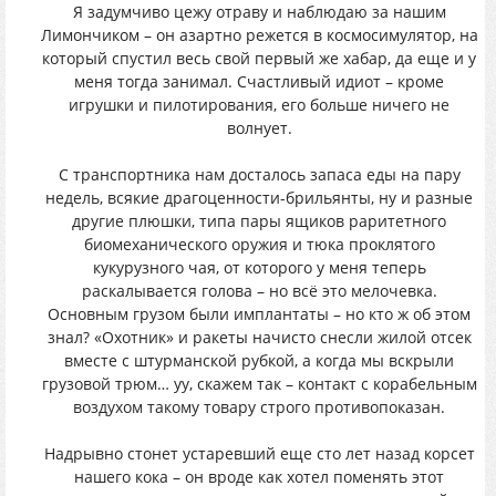
Я задумчиво цежу отраву и наблюдаю за нашим
Лимончиком – он азартно режется в космосимулятор, на
который спустил весь свой первый же хабар, да еще и у
меня тогда занимал. Счастливый идиот – кроме
игрушки и пилотирования, его больше ничего не
волнует.
С транспортника нам досталось запаса еды на пару
недель, всякие драгоценности-брильянты, ну и разные
другие плюшки, типа пары ящиков раритетного
биомеханического оружия и тюка проклятого
кукурузного чая, от которого у меня теперь
раскалывается голова – но всё это мелочевка.
Основным грузом были имплантаты – но кто ж об этом
знал? «Охотник» и ракеты начисто снесли жилой отсек
вместе с штурманской рубкой, а когда мы вскрыли
грузовой трюм… уу, скажем так – контакт с корабельным
воздухом такому товару строго противопоказан.
Надрывно стонет устаревший еще сто лет назад корсет
нашего кока – он вроде как хотел поменять этот