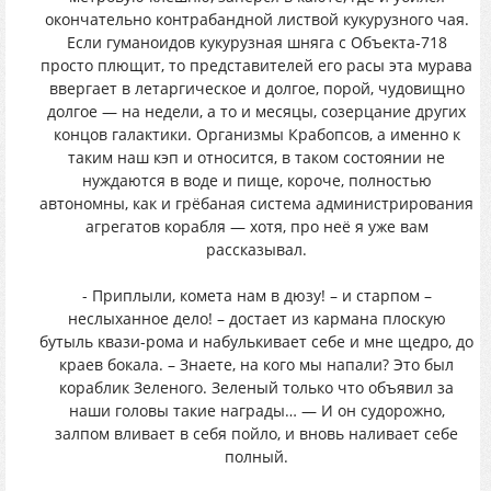
окончательно контрабандной листвой кукурузного чая.
Если гуманоидов кукурузная шняга с Объекта-718
просто плющит, то представителей его расы эта мурава
ввергает в летаргическое и долгое, порой, чудовищно
долгое — на недели, а то и месяцы, созерцание других
концов галактики. Организмы Крабопсов, а именно к
таким наш кэп и относится, в таком состоянии не
нуждаются в воде и пище, короче, полностью
автономны, как и грёбаная система администрирования
агрегатов корабля — хотя, про неё я уже вам
рассказывал.
- Приплыли, комета нам в дюзу! – и старпом –
неслыханное дело! – достает из кармана плоскую
бутыль квази-рома и набулькивает себе и мне щедро, до
краев бокала. – Знаете, на кого мы напали? Это был
кораблик Зеленого. Зеленый только что объявил за
наши головы такие награды… — И он судорожно,
залпом вливает в себя пойло, и вновь наливает себе
полный.