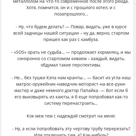
металлолом на что-то современное после этого рейда.
Хотя, помнится, он и с прошлого хотел, и с
позапрошлого…
- Ну, что будем делать? — Повар, видать, уже в курсе
всей задницы нашей ситуации – ну да, верно, старпом
пришел как раз с камбуза.
- «SОS» орать не судьба… — продолжает кормилец, и мы
синхронно со старпомом киваем – каждый, видать,
обдумал такие перспективы.
- Не… без тушки Кэпа нам кранты… — басит из угла наш
матрос-оружейник-наводчик-моторист-на-все-руки-
мастер и даже немного доктор Папайка. — Вот если б
его выковырять из каюты, я б еще попробовал как-то
систему перенастроить…
Кок меж тем с надеждой смотрит на меня:
- Ну, а если попробовать эту чертову трубу перерезать?
Или отключить там, а? Как-нибудь?