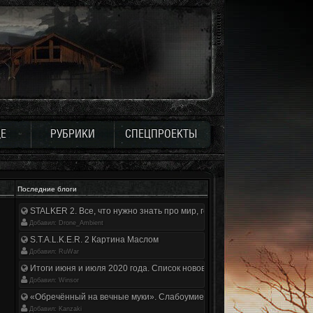
Е
РУБРИКИ
СПЕЦПРОЕКТЫ
Последние блоги
STALKER 2. Все, что нужно знать про мир, геймплей и сюжет | Разбор
Добавил: Drone_Ambient
S.T.A.L.K.E.R. 2 Картина Маслом
Добавил: RuWar
Итоги июня и июля 2020 года. Список нововведений
Добавил: Winsor
«Обречённый на вечные муки». Слабоумие и отвага
Добавил: Kanzaki