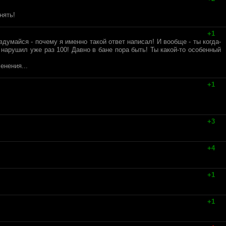
нять!
+1
думайся - почему я именно такой ответ написал! И вообще - ты когда-
арушил уже раз 100! Давно в бане пора быть! Ты какой-то особенный
енения...
+1
+3
+4
+1
+1