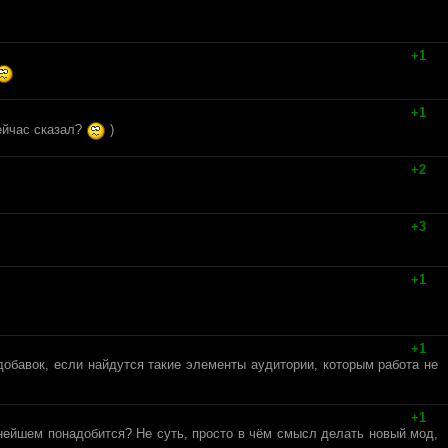
+1
+1
сейчас сказал?
)
+2
+3
+1
+1
добавок, если найдутся такие элементы аудитории, которым работа не
+1
ьнейшем понадобится? Не суть, просто в чём смысл делать новый мод,