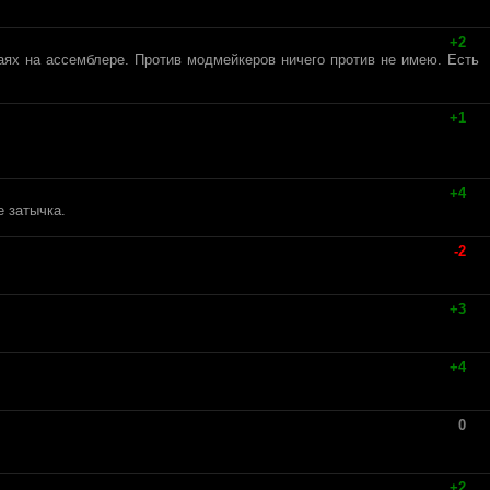
+2
аях на ассемблере. Против модмейкеров ничего против не имею. Есть
+1
+4
е затычка.
-2
+3
+4
0
+2