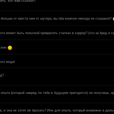
лить. Вот вам ссылка!!!
е больше от квеста чем от шутера, вы оба конечно никогда не слышали?
 это может быть попыткой превратить сталкач в хоррор? (что за бред я 
есное
ого мода!
од?
 опыта (который навряд ли тебе в будущем пригодится) не получишь, в
а, и она не хотят её бросать? Или для опыта, который возможно в дал