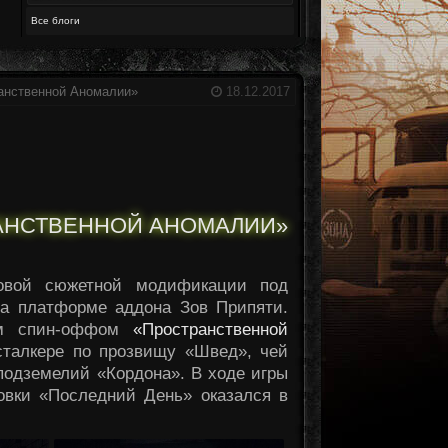
Все блоги
анственной Аномалии»
18.12.2017
АНСТВЕННОЙ АНОМАЛИИ»
овой сюжетной модификации под
 на платформе аддона Зов Припяти.
ным спин-оффом
«Пространственной
сталкере по прозвищу «Швед», чей
подземелий «Кордона». В ходе игры
ровки «Последний День» оказался в