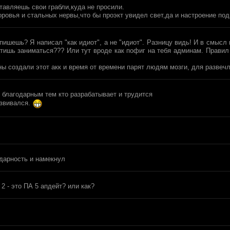
тавляешь свои грабли,куда не просили.
овья и стальных нервы,что бы проэкт увидел свет,да и настроение под
шешь? Я написал "как идиот", а не "идиот". Разницу видь! И в смысл в
ишь заниматься??? Или тут вроде как пофиг на тебя админам. Правил н
ы создали этот акк и время от времени парят людям мозги, для развечл
ь благодарным тем кто разрабатывает и трудится
азвивался.
одарность и намекнул
2 - это ПА 5 апдейт? или как?