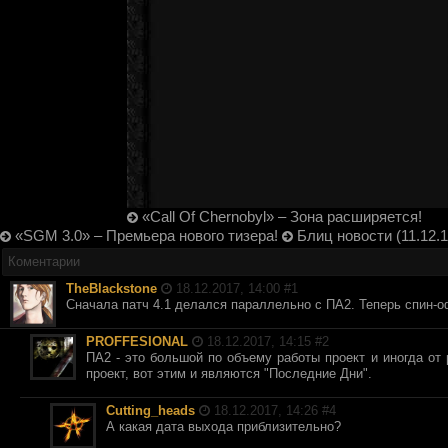
«Call Of Chernobyl» – Зона расширяется!
«SGM 3.0» – Премьера нового тизера!
Блиц новости (11.12.1
Коментарии
TheBlackstone
18.12.2017, 14:00 #
1
Сначала патч 4.1 делался параллельно с ПА2. Теперь спин-о
PROFFESIONAL
18.12.2017, 14:15 #
2
ПА2 - это большой по объему работы проект и иногда от 
проект, вот этим и являются "Последние Дни".
Cutting_heads
18.12.2017, 14:26 #
4
А какая дата выхода приблизительно?