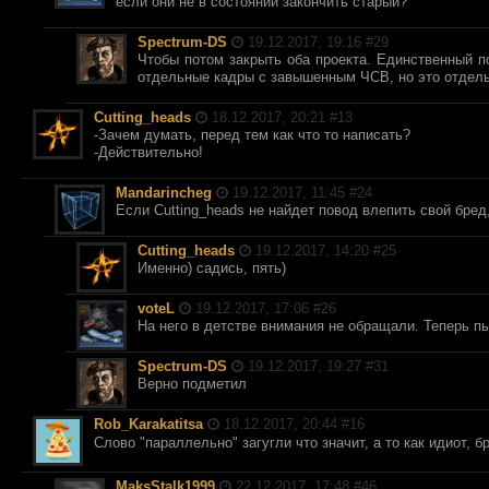
если они не в состоянии закончить старый?
Spectrum-DS
19.12.2017, 19:16 #
29
Чтобы потом закрыть оба проекта. Единственный п
отдельные кадры с завышенным ЧСВ, но это отдель
Cutting_heads
18.12.2017, 20:21 #
13
-Зачем думать, перед тем как что то написать?
-Действительно!
Mandarincheg
19.12.2017, 11:45 #
24
Если Cutting_heads не найдет повод влепить свой бред,
Cutting_heads
19.12.2017, 14:20 #
25
Именно) садись, пять)
voteL
19.12.2017, 17:06 #
26
На него в детстве внимания не обращали. Теперь пы
Spectrum-DS
19.12.2017, 19:27 #
31
Верно подметил
Rob_Karakatitsa
18.12.2017, 20:44 #
16
Слово "параллельно" загугли что значит, а то как идиот, 
MaksStalk1999
22.12.2017, 17:48 #
46