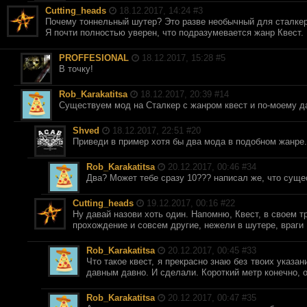
Cutting_heads
18.12.2017, 14:24 #
3
Почему тоннельный шутер? Это разве необычный для сталке
Я почти полностью уверен, что подразумевается жанр Квест. 
PROFFESIONAL
18.12.2017, 15:28 #
5
В точку!
Rob_Karakatitsa
18.12.2017, 20:39 #
14
Существуем мод на Сталкер с жанром квест и по-моему д
Shved
18.12.2017, 22:51 #
20
Приведи в пример хотя бы два мода в подобном жанре.
Rob_Karakatitsa
20.12.2017, 00:46 #
34
Два? Может тебе сразу 10??? написал же, что сущес
Cutting_heads
19.12.2017, 00:16 #
22
Ну давай назови хоть один. Напомню, Квест, в своем т
прохождение и совсем другие, нежели в шутере, враги
Rob_Karakatitsa
20.12.2017, 00:45 #
33
Что такое квест, я прекрасно знаю без твоих указа
давным давно. И сделали. Короткий метр конечно, о
Rob_Karakatitsa
20.12.2017, 00:47 #
35