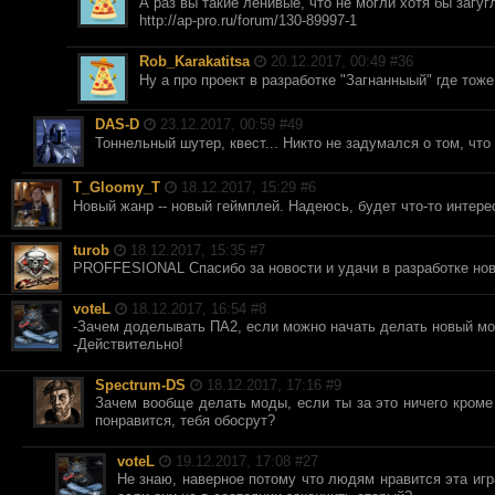
А раз вы такие ленивые, что не могли хотя бы загуг
http://ap-pro.ru/forum/130-89997-1
Rob_Karakatitsa
20.12.2017, 00:49 #
36
Ну а про проект в разработке "Загнанныый" где тож
DAS-D
23.12.2017, 00:59 #
49
Тоннельный шутер, квест... Никто не задумался о том, что
T_Gloomy_T
18.12.2017, 15:29 #
6
Новый жанр -- новый геймплей. Надеюсь, будет что-то интер
turob
18.12.2017, 15:35 #
7
PROFFESIONAL Спасибо за новости и удачи в разработке нов
voteL
18.12.2017, 16:54 #
8
-Зачем доделывать ПА2, если можно начать делать новый м
-Действительно!
Spectrum-DS
18.12.2017, 17:16 #
9
Зачем вообще делать моды, если ты за это ничего кроме
понравится, тебя обосрут?
voteL
19.12.2017, 17:08 #
27
Не знаю, наверное потому что людям нравится эта игр