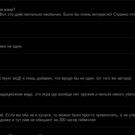
ра жанр?
Вот это действительно необычно. Было бы очень интересно! Странно что
аже не один.
твует моД! и лишь добавил, что вроде бы не один. (от того же автора)
радиционном виде, это игра где вообще нет оружия и нельзя никого убить
ний. Если вы оба не в кусрсе, то можно было просто промолчать, а не у
днако и тут нам не обещают на 300 часов геймплея.