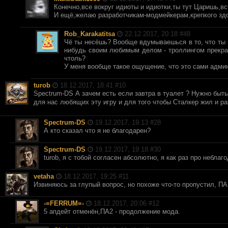
Конечно,все вокруг идиоты и идиотки,ты тут Царишь,вс
И ещё,желаю разработчикам-модмейкерам,крепкого здор
Rob_Karakatitsa
22.12.2017, 20:18 #
48
Чё ты несёшь? Вообще вдумываешься в то, что ты пи
нибудь своим любимым делом - троллингом прекрат
чтоль?
У меня вообще такое ощущение, что это сами админ
turob
18.12.2017, 18:41 #
10
Spectrum-DS А зачем есть если завтра в туалет ? Нужно быт
для нас любящих эту игру и для того чтобы Сталкер жил и р
Spectrum-DS
19.12.2017, 19:13 #
28
А кто сказал что я не благодарен?
Spectrum-DS
19.12.2017, 19:18 #
30
turob, я с тобой согласен абсолютно, я как раз про неблаг
vetaha
18.12.2017, 19:25 #
11
Извиняюсь за глупый вопрос, но похоже что-то пропустил, ПА 
-=FERRUM=-
18.12.2017, 20:06 #
12
5 апдейт отменён,ПА2 - продолжение мода.