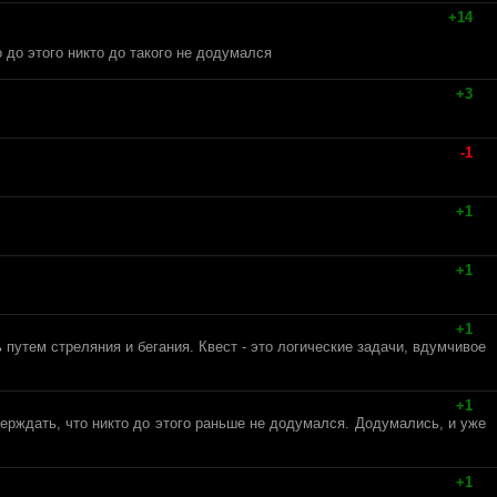
+14
 до этого никто до такого не додумался
+3
-1
+1
+1
+1
 путем стреляния и бегания. Квест - это логические задачи, вдумчивое
+1
тверждать, что никто до этого раньше не додумался. Додумались, и уже
+1