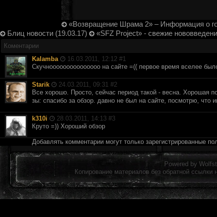
«Возвращение Шрама 2» – Информация о го
Блиц новости (19.03.17)
«SFZ Project» - свежие нововведен
Коментарии
Kalamba
16.03.2011, 12:12 #
1
Скучнооооооооооооооо на сайте =(( первое время вселее был
Starik
24.03.2011, 09:31 #
2
Все хорошо. Просто, сейчас период такой - весна. Хорошая п
зы: спасибо за обзор. давно не был на сайте, посмотрю, что 
k310i
28.03.2011, 14:13 #
3
Круто =)) Хороший обзор
Добавлять комментарии могут только зарегистрированные по
Powered by
Wolfst
Копирование материалов без обратной ссылки 