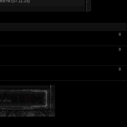
ости (07.11.15)
0
0
0
от
uCoz