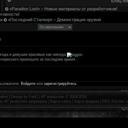
Блиц нов
«Paradise Lost» – Новые материалы от разработчиков!
товности!
ия
«Последний Сталкер» – Демонстрация оружия
о
огода и девушки красивые как никогда
интересного произошло за последнее время..
льзователи.
Войдите
или
зарегистрируйтесь
alker
| Design by
FanG
|
AP production
© 2009-2026
на
AP production
запрещено |
Карта сайта
|
Карта форума
|
RSS
Хостинг 