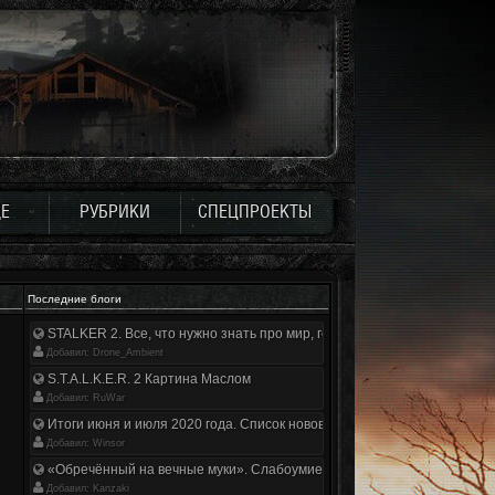
Е
РУБРИКИ
СПЕЦПРОЕКТЫ
Последние блоги
STALKER 2. Все, что нужно знать про мир, геймплей и сюжет | Разбор
Добавил: Drone_Ambient
S.T.A.L.K.E.R. 2 Картина Маслом
Добавил: RuWar
Итоги июня и июля 2020 года. Список нововведений
Добавил: Winsor
«Обречённый на вечные муки». Слабоумие и отвага
Добавил: Kanzaki