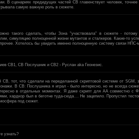
ами. В сценариях предидущих частей СВ главенствует человек, точнее
ыгрывала самую важную роль в сюжете.
ожно такого сделать, чтобы Зона "участвовала" в сюжете - потому
и, симуляцию полноценной жизни мутантов и сталкеров. Какие-то успех
прочее. Хотелось бы увидеть именно полноценную систему связи НПС-му
риев СВ1, СВ Послушник и СВ2 - Руслан aka Геонезис.
 СВ, тот, что сделали на переделанной скриптовой системе от SGM, 
онажи. В СВ: Послушника я играл - было интересно, но не всегда сюж
тересно в отдельных моментах. Я даже скрипт для АА совместно с 
ми, хардкор был в беготне туда-сюда.... Не зацепило. Пропустил тест
тмосфера под сюжет.
те узнать?