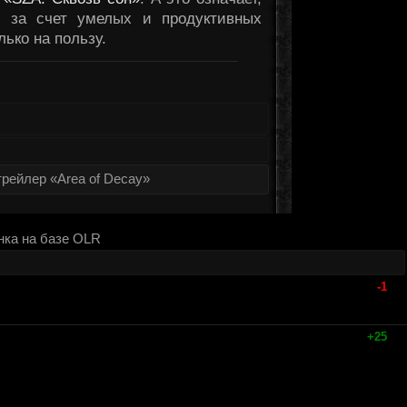
м за счет умелых и продуктивных
лько на пользу.
рейлер «Area of Decay»
нка на базе OLR
-1
+25