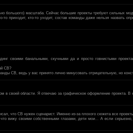
ьно большого) масштаба. Сейчас большие проекты требуют сильных модм
то-то приходит, кто-то уходит, состав команды даже нельзя назвать оп
динг своими банальными, скучными да и просто говнистыми проекта
ый СВ?
манды СВ, ведь у вас принято лично минусовать отрицательную, но конст
м в своей области. Я отвечаю за графическое оформление проекта. В н
писал, что СВ нужен сценарист. Именно из-за плохого сюжета все проек
 что вижу своими собственными глазами, дети мои... А если серьезно,