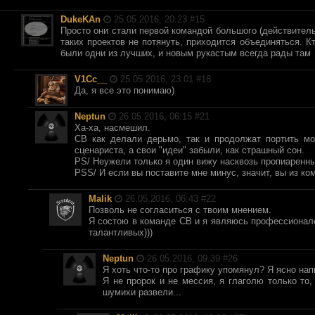
DukeKAn
25.05.2016, 20:23 #
15
Просто они стали первой командой большого (действител
таких проектов не потянуть, приходится объединяться. К
были одни из лучших, и новым рукастым всегда рады там
V1Cc__
25.05.2016, 23:01 #
18
Да, я все это понимаю)
Neptun
26.05.2016, 06:15 #
21
Ха-ха, насмешил.
СВ как делали дерьмо, так и продолжат портить мо
сценариста, а свои "идеи" забыли, как страшный сон.
PS/ Неужели только я один вижу насквозь пропиаренн
PSS/ И если вы поставите мне минус, значит, вы из ко
Malik
26.05.2016, 06:43 #
22
Позволь не согласиться с твоим мнением.
Я состою в команде СВ и я являюсь профессионало
талантливых)))
Neptun
26.05.2016, 09:39 #
26
Я хоть что-то про графику упомянул? Я ясно на
Я не пророк и не мессия, я глаголю только то,
шумихи развели...