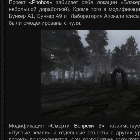
Проект
«Phobos»
забирает себе локации «Блэкер
небольшой доработкой). Кроме того в модификац
Бункер А1, Бункер А9 и Лаборатория Апокалипсиса 
были смоделированы с нуля.
Модификация
«Смерти Вопреки 3»
позаимствуе
«Пустые земли» и отдельные объекты с других ур
проекту присоединится сам разработчик закрытог