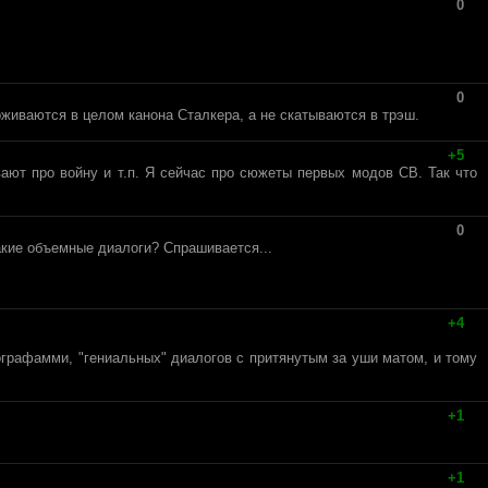
0
0
рживаются в целом канона Сталкера, а не скатываются в трэш.
+5
ают про войну и т.п. Я сейчас про сюжеты первых модов СВ. Так что
0
такие объемные диалоги? Спрашивается...
+4
ографамми, "гениальных" диалогов с притянутым за уши матом, и тому
+1
+1