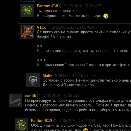
FantomICW
26.05.2016, 07:26 #
25
Ты солнышко просто.
Всевидящее око. Насквозь он видит
V1Cc__
26.05.2016, 13:08 #
29
Да никто его не пиарит, просто рейтинг ожидания 
бездну. Что грустно.
p.s.
Раз им нужен сценарист, как ты говоришь, то пред
p.s.s.
Использование "сортирного" сленга в критике (как т
Malik
26.05.2016, 15:31 #
30
Согласен с тобой. Рейтинг действительно очень
Да. И про ФЗ мне тоже жаль.
cantik
27.05.2016, 04:04 #
41
Не иронизируйте, проекты уровня лост альфы и огсе для н
модом, в котором нет ничего нового... Почему я привел 
безусловно хорошо, надеюсь ребята не выберут путь созд
FantomICW
27.05.2016, 15:11 #
44
OGSE - один из лучших модов на Сталкер. Пожалуй, 
любят называть МечеННым
), пусть и в новой об