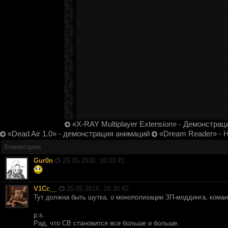
«X-RAY Multiplayer Extension» - Демонстрац
«Dead Air 1.0» - демонстрация анимаций
«Dream Reader» - 
Коментарии
Gur0n
25.05.2016, 16:03 #
1
V1Cc__
25.05.2016, 16:30 #
2
Тут должна быть шутка, о монополизации ЗП-моддинга, ком
p.s.
Рад, что СВ становится все больше и больше.