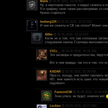
Malik
26.05.2016, 10:00 #
27
Ну, в некотором смысле, я видал сюжеты и по
Я и графику свою также рассматриваю со ске
Нужно стараться.
leoberg124
26.05.2016, 15:53 #
31
И чем же сюжеты в СВ так плохи? Может они 
At0m
26.05.2016, 16:10 #
33
Косяк их в том, что там сплошные загов
следование канону Сталкера малозаметн
V1Cc__
26.05.2016, 16:16 #
34
Эти заговоры и предательства, берутся
Вот в чем правда, так это в том, что о
KADAR
26.05.2016, 20:39 #
36
Просто, походу, они любят смотреть м
НО.. мне кажется есть шанс что новый
подобного
FantomICW
26.05.2016, 20:45 #
38
Зона упаси, не будет, конечно же!
Lecktor
28.05.2016, 10:17 #
54