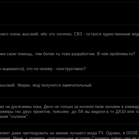
у него очень высокий, ибо это логично, СВ3 - остался единственным мо
ложи свою помощь, тем более ты тоже разработчик. В чем проблема-то?
ы выразился), это по-твоему - конструктивно?
 высокий. Уверен, мод получится замечательный.
их не досягаемы пока. Дело не только за количеством человек в команд
примеры тех двух проектов, поясняю: до ЛА вы видели в тч ДХ10 или та
ания "солянок"
может даже претендовать на звание лучшего мода ТЧ. Однако, в OGSE 
олочке. Меня, к примеру, оригинальная история Сталкера давно уже не 