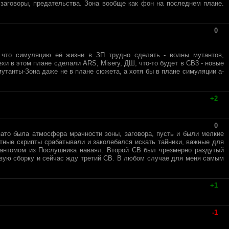
 заговоры, предательства. Зона вообще как фон на последнем плане.
0
 что симуляцию её жизни в ЗП трудно сделать - волны мутантов,
и в этом плане сделали ARS, Misery, ДШ, что-то будет в СВ3 - новые
танты-Зона даже не в плане сюжета, а хотя бы в плане симуляции а-
+2
0
зато была атмосфера мрачности зоны, заговора, пусть и были мелкие
етные скрипты срабатывали и заколебался искать тайники, важные для
Фантомом из Послушника наваял. Второй СВ был чрезмерно раздутый
овую сборку и сейчас жду третий СВ. В любом случае для меня самым
+1
-1