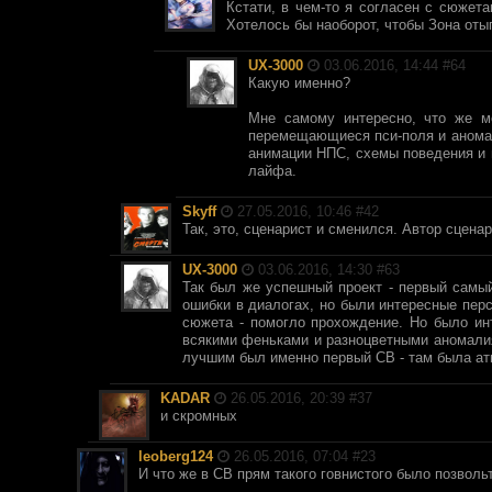
Кстати, в чем-то я согласен с сюжет
Хотелось бы наоборот, чтобы Зона от
UX-3000
03.06.2016, 14:44 #
64
Какую именно?
Мне самому интересно, что же м
перемещающиеся пси-поля и аномали
анимации НПС, схемы поведения и 
лайфа.
Skyff
27.05.2016, 10:46 #
42
Так, это, сценарист и сменился. Автор сцена
UX-3000
03.06.2016, 14:30 #
63
Так был же успешный проект - первый самый
ошибки в диалогах, но были интересные перс
сюжета - помогло прохождение. Но было ин
всякими феньками и разноцветными аномалия
лучшим был именно первый СВ - там была а
KADAR
26.05.2016, 20:39 #
37
и скромных
leoberg124
26.05.2016, 07:04 #
23
И что же в СВ прям такого говнистого было позволь