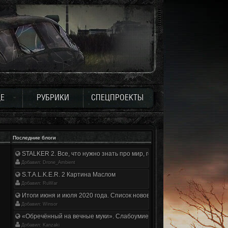
Е
РУБРИКИ
СПЕЦПРОЕКТЫ
Последние блоги
STALKER 2. Все, что нужно знать про мир, геймплей и сюжет | Разбор
Добавил: Drone_Ambient
S.T.A.L.K.E.R. 2 Картина Маслом
Добавил: RuWar
Итоги июня и июля 2020 года. Список нововведений
Добавил: Winsor
«Обречённый на вечные муки». Слабоумие и отвага
Добавил: Kanzaki