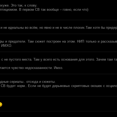
хуже. Это так, к слову.
птицизмом. В первом СВ так вообще – говно, если что)
и не идеальны во всём, но явно и не в числе плохих.Там хотя бы приде
оры и предатели. Там сюжет построен на этом. НИП только и рассказыв
о ИМХО.
 с не пустого места. Там у всего есть основания для этого. Зачем там 
стается чувство недосказанности. Имхо.
одные сериалы.. отсюда и сюжеты.
 СВ будет норм.. Если не будет дерьмовых скриптовых окошек с осцил