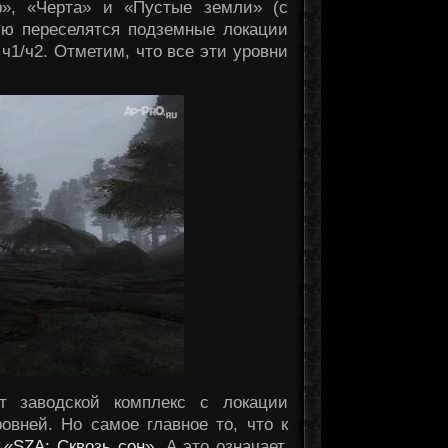
», «Черта» и «Пустые земли» (с
ию переселятся подземные локации
ч1/ч2. Отметим, что все эти уровни
т заводской комплекс с локации
овней. Но самое главное то, что к
о
«SZA: Сквозь сон»
. А это означает,