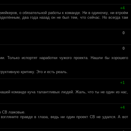
+4
ейкеров, о обязательной работы к команде. Ни в одиночку, ни втроём
ределённым, два года назад он не был тем, что сейчас. Но всегда там
0
0
ми. Только испортят наработки чужого проекта. Нашли бы хорошего
руктивную критику. Это и есть реаль.
+1
ашей команде куча талантливых людей. Жаль, что ты не один из нас,
+4
ты СВ лажовые.
 взгляните правде в глаза, ведь ни один проект СВ не удался. А вот