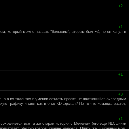
+2
+1
дом, который можно назвать "большим", вторым был FZ, но он канул в
+1
+3
е, а в их талантах и умении создать проект, не являющийся очередным
кую графику и свет как в огсе KD сделал? Но то что команда растет,
+1
сохраняется все та же старая история с Меченым (его еще NLCшники
впечатляет. Честно говоря, крайне надоела. Опять же, шикарный мод,