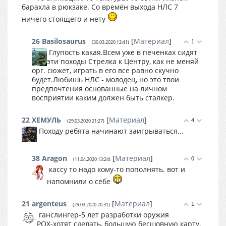
барахла в рюкзаке. Со времён выхода НЛС 7
ничего стоящего и нету
26
Basilosaurus
[
Материал
]
1
(30.03.2020 12:41)
Глупость какая.Всем уже в печенках сидят
эти походы Стрелка к Центру, как не меняй
орг. сюжет, играть в его все равно скучно
будет.Любишь НЛС - молодец, но это твои
предпочтения основанные на личном
восприятии каким должен быть сталкер.
22
ХЕМУЛЬ
[
Материал
]
4
(29.03.2020 21:27)
Походу ребята начинают заигрываться...
38
Aragon
[
Материал
]
0
(11.04.2020 13:24)
кассу то надо кому-то пополнять. вот и
напомнили о себе
21
argenteus
[
Материал
]
1
(29.03.2020 20:31)
ганслингер-5 лет разработки оружия
РОХ-хотят сделать, большую бесшовную карту,