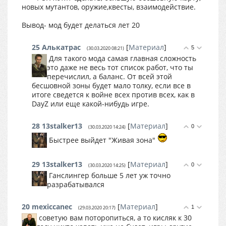
новых мутантов, оружие,квесты, взаимодействие.
Вывод- мод будет делаться лет 20
25
Алькатрас
[
Материал
]
5
(30.03.2020 08:21)
Для такого мода самая главная сложность
это даже не весь тот список работ, что ты
перечислил, а баланс. От всей этой
бесшовной зоны будет мало толку, если все в
итоге сведется к войне всех против всех, как в
DayZ или еще какой-нибудь игре.
28
13stalker13
[
Материал
]
0
(30.03.2020 14:24)
Быстрее выйдет "Живая зона"
29
13stalker13
[
Материал
]
0
(30.03.2020 14:25)
Ганслингер больше 5 лет уж точно
разрабатывался
20
mexiccanec
[
Материал
]
1
(29.03.2020 20:17)
советую вам поторопиться, а то кисляк к 30