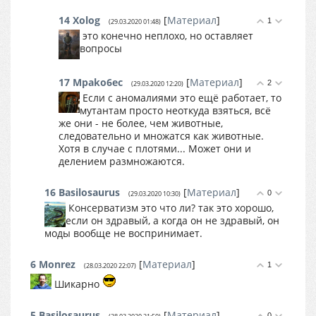
14
Xolog
[
Материал
]
1
(29.03.2020 01:48)
это конечно неплохо, но оставляет
вопросы
17
Mpako6ec
[
Материал
]
2
(29.03.2020 12:20)
Если с аномалиями это ещё работает, то
мутантам просто неоткуда взяться, всё
же они - не более, чем животные,
следовательно и множатся как животные.
Хотя в случае с плотями... Может они и
делением размножаются.
16
Basilosaurus
[
Материал
]
0
(29.03.2020 10:30)
Консерватизм это что ли? так это хорошо,
если он здравый, а когда он не здравый, он
моды вообще не воспринимает.
6
Monrez
[
Материал
]
1
(28.03.2020 22:07)
Шикарно
5
Basilosaurus
[
Материал
]
0