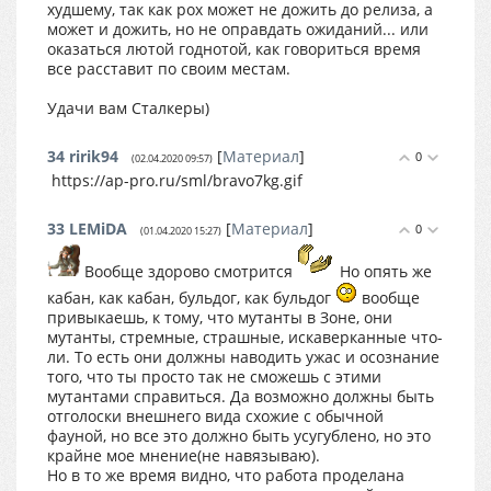
худшему, так как рох может не дожить до релиза, а
может и дожить, но не оправдать ожиданий... или
оказаться лютой годнотой, как говориться время
все расставит по своим местам.
Удачи вам Сталкеры)
34
ririk94
[
Материал
]
0
(02.04.2020 09:57)
https://ap-pro.ru/sml/bravo7kg.gif
33
LEMiDA
[
Материал
]
0
(01.04.2020 15:27)
Вообще здорово смотрится
Но опять же
кабан, как кабан, бульдог, как бульдог
вообще
привыкаешь, к тому, что мутанты в Зоне, они
мутанты, стремные, страшные, искаверканные что-
ли. То есть они должны наводить ужас и осознание
того, что ты просто так не сможешь с этими
мутантами справиться. Да возможно должны быть
отголоски внешнего вида схожие с обычной
фауной, но все это должно быть усугублено, но это
крайне мое мнение(не навязываю).
Но в то же время видно, что работа проделана