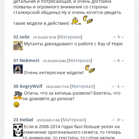
детальная и потрясающая, и очень достойна
похвалы и огромного внимания со стороны
сталкерской общины) Ну и очень хочется увидеть
такие модели в действии)
32
solix
[
Материал
]
3
(31.03.2020 18:18)
Мутанты докладывают о работе с Ray of Hope.
31
Nobmort
[
Материал
]
0
(31.03.2020 03:40)
Очень интересные модели!
30
AngryWolf
[
Материал
]
-1
(30.03.2020 17:03)
Опача, что за кипишь развели? Боитесь, что
не доживёте до релиза?
23
Hellad
[
Материал
]
-3
(29.03.2020 21:58)
Если в 2008-2014 годах был больше уклон на
изменение оригинального сюжета, то теперь
то анимации, то текстуры, то сотни иконок