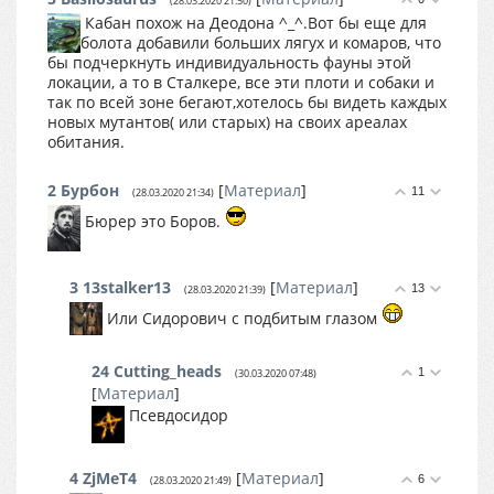
(28.03.2020 21:50)
Кабан похож на Деодона ^_^.Вот бы еще для
болота добавили больших лягух и комаров, что
бы подчеркнуть индивидуальность фауны этой
локации, а то в Сталкере, все эти плоти и собаки и
так по всей зоне бегают,хотелось бы видеть каждых
новых мутантов( или старых) на своих ареалах
обитания.
2
Бурбон
[
Материал
]
11
(28.03.2020 21:34)
Бюрер это Боров.
3
13stalker13
[
Материал
]
13
(28.03.2020 21:39)
Или Сидорович с подбитым глазом
24
Cutting_heads
1
(30.03.2020 07:48)
[
Материал
]
Псевдосидор
4
ZjMeT4
[
Материал
]
6
(28.03.2020 21:49)