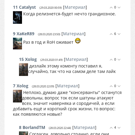
11
Catalyst
[
Материал
]
0
(29.03.2020 00:59)
Когда релизнется-будет нечто грандиозное.
9
XaKeR89
[
Материал
]
6
(28.03.2020 23:50)
Раз в год и RoH оживает
15
Xolog
[
Материал
]
0
(29.03.2020 01:49)
дизлайк этому коменту поставил я,
случайно, так что на самом деле там лайк
7
Xolog
[
Материал
]
0
(28.03.2020 22:09)
Неплохо, думаю даже "консерванты" останутся
довольны, вопрос ток если шатуны атакуют
всех, значит наверняка и сородичей, а если
добавить ещё и короткий срок жизни, то вопрос:
как появляются новые?
8
BorlandTM
[
Материал
]
4
(28.03.2020 22:44)
Согласен, довольно странно, если они