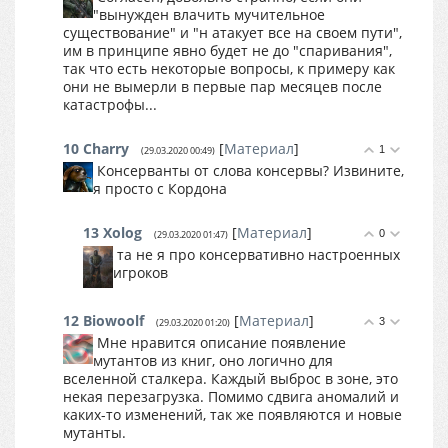
"вынужден влачить мучительное
существование" и "н атакует все на своем пути",
им в принципе явно будет не до "спаривания",
так что есть некоторые вопросы, к примеру как
они не вымерли в первые пар месяцев после
катастрофы...
10
Charry
[
Материал
]
1
(29.03.2020 00:49)
Консерванты от слова консервы? Извините,
я просто с Кордона
13
Xolog
[
Материал
]
0
(29.03.2020 01:47)
та не я про консервативно настроенных
игроков
12
Biowoolf
[
Материал
]
3
(29.03.2020 01:20)
Мне нравится описание появление
мутантов из книг, оно логично для
вселенной сталкера. Каждый выброс в зоне, это
некая перезагрузка. Помимо сдвига аномалий и
каких-то изменений, так же появляются и новые
мутанты.