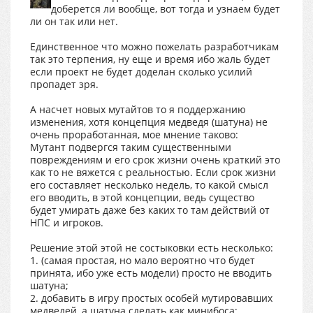
доберется ли вообще, вот тогда и узнаем будет
ли он так или нет.
Единственное что можно пожелать разработчикам
так это терпения, ну еще и время ибо жаль будет
если проект не будет доделан сколько усилий
пропадет зря.
А насчет новых мутайтов то я поддержанию
изменения, хотя концепция медведя (шатуна) не
очень проработанная, мое мнение таково:
Мутант подвергся таким существенными
повреждениям и его срок жизни очень краткий это
как то не вяжется с реальностью. Если срок жизни
его составляет несколько недель, то какой смысл
его вводить, в этой концепции, ведь существо
будет умирать даже без каких то там действий от
НПС и игроков.
Решение этой этой не состыковки есть несколько:
1. (самая простая, но мало вероятно что будет
принята, ибо уже есть модели) просто не вводить
шатуна;
2. добавить в игру простых особей мутировавших
медведей, а шатуна сделать как минибоса;