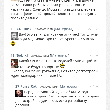
году никто хавать уже не будет, игры другие
затмят ваши работы, а если решили ползти
карачками с Сочи до Москвы, то ваши хвалебные
эскизы финишной прямой никого не интересуют,
ползите дальше.
19
ICDшник
[
Материал
]
-1
(29.03.2020 19:51)
Вау! Это выглядит крайне отлично! Тот случай
когда мод может достичься уровня ААА игры
18
[Bobik]
[
Материал
]
1
(29.03.2020 18:16)
Какой смысл от новых моделей? Анимаций же
старые будут, топорные
Очередной фокус, рука-лицо, РоХ стал долгостроем,
ждем календарики в стиле LA.
27
Furry_Cat
[
Материал
]
1
(30.03.2020 13:04)
Народ верующий задизлайкал. А ведь
человек прав, РоХ превратился в очередной
долгострой, не удивлюсь если разработку
дропнут.