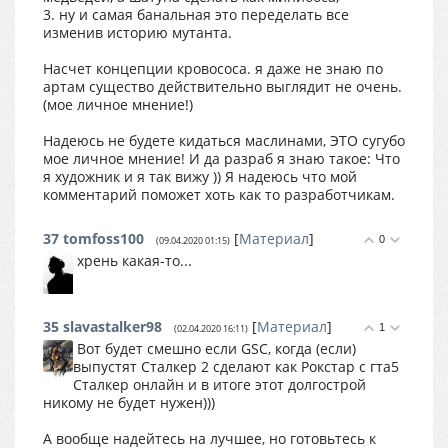
3. ну и самая банальная это переделать все
изменив историю мутанта.
Насчет концепции кровососа. я даже не знаю по
артам существо действительно выглядит не очень.
(мое личное мнение!)
Надеюсь не будете кидаться маслинами, ЭТО сугубо
мое личное мнение! И да разраб я знаю такое: Что
я художник и я так вижу )) Я надеюсь что мой
комментарий поможет хоть как то разработчикам.
37
tomfoss100
[
Материал
]
0
(09.04.2020 01:15)
хрень какая-то...
35
slavastalker98
[
Материал
]
1
(02.04.2020 16:11)
Вот будет смешно если GSC, когда (если)
выпустят Сталкер 2 сделают как Рокстар с гта5
Сталкер онлайн и в итоге этот долгострой
никому не будет нужен)))
А вообще надейтесь на лучшее, но готовьтесь к