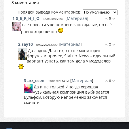
3 коментария
Порядок вывода комментариев:
1
S_E_R_H_I_O
[
Материал
]
5
(05.02.2020 21:00)
все новости уже немного запоздалые, но всё
равно хорошечно
2
say10
[
Материал
]
2
(07.02.2020 20:56)
Да ладно. Для тех, кто не мониторит
форумы и прочее, Stalker News - идеальный
вариант узнать, как там дела у мододелов
3
arz_esen
[
Материал
]
0
(08.02.2020 14:17)
Да и не только! Иногда хорошая
музыкальная композиция выбирается
Вульфом, которую непременно захочется
скачать.