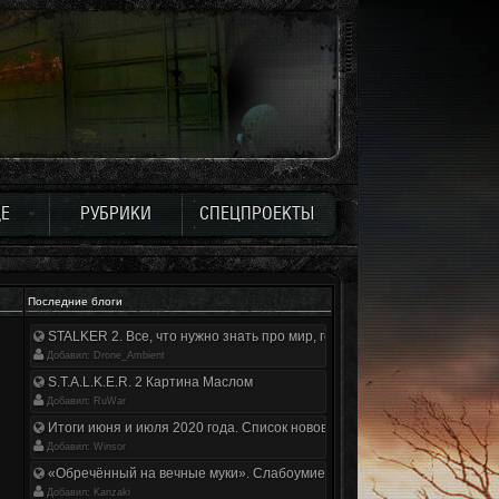
Е
РУБРИКИ
СПЕЦПРОЕКТЫ
Последние блоги
STALKER 2. Все, что нужно знать про мир, геймплей и сюжет | Разбор
Добавил: Drone_Ambient
S.T.A.L.K.E.R. 2 Картина Маслом
Добавил: RuWar
Итоги июня и июля 2020 года. Список нововведений
Добавил: Winsor
«Обречённый на вечные муки». Слабоумие и отвага
Добавил: Kanzaki