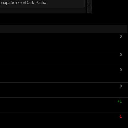
разработке «Dark Path»
0
0
0
0
+1
-1