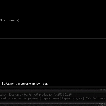
 ЗП с фичами)
и.
Войдите
или
зарегистрируйтесь
alker
| Design by
FanG
|
AP production
© 2009-2026
на
AP production
запрещено |
Карта сайта
|
Карта форума
|
RSS
Хостинг 