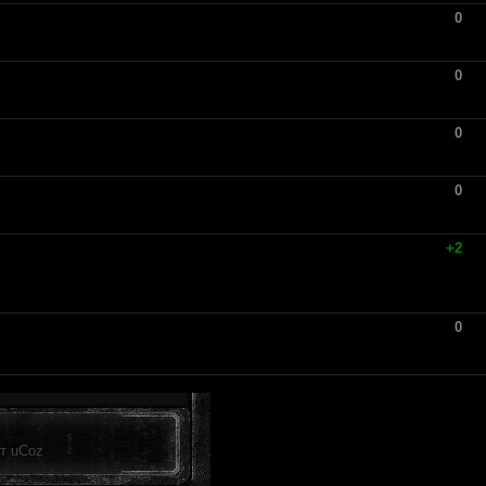
0
0
0
0
+2
0
от
uCoz