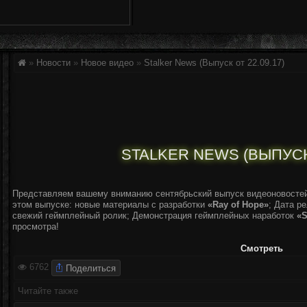
»
Новости
»
Новое видео
»
Stalker News (Выпуск от 22.09.17)
STALKER NEWS (ВЫПУСК 
Представляем вашему вниманию сентябрьский выпуск видеоновостей 
этом выпуске: новые материалы с разработки
«Ray of Hope»
; Дата р
свежий геймплейный ролик; Демонстрация геймплейных наработок
«S
просмотра!
Смотреть
Поделиться
6762
Читайте также