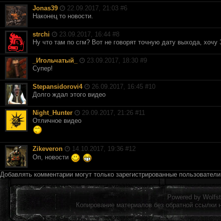
Jonas39
22.09.2017, 21:03 #
6
Наконец то новости.
strchi
23.09.2017, 16:44 #
8
Ну что там по сгм? Вот не говорят точную дату выхода, хочу
_Игольчатый_
23.09.2017, 18:30 #
9
Супер!
Stepansidorovi4
26.09.2017, 16:45 #
10
Долго ждал этого видео
Night_Hunter
29.09.2017, 21:26 #
11
Отличное видео
Zikeveron
14.10.2017, 19:36 #
12
Оп, новости
Добавлять комментарии могут только зарегистрированные пользовател
Powered by
Wolfst
Копирование материалов без обратной ссылки 