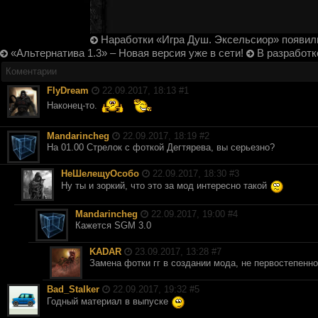
Наработки «Игра Душ. Эксельсиор» появили
«Альтернатива 1.3» – Новая версия уже в сети!
В разработк
Коментарии
FlyDream
22.09.2017, 18:13 #
1
Наконец-то.
Mandarincheg
22.09.2017, 18:19 #
2
На 01.00 Стрелок с фоткой Дегтярева, вы серьезно?
НеШелещуОсобо
22.09.2017, 18:30 #
3
Ну ты и зоркий, что это за мод интересно такой
Mandarincheg
22.09.2017, 19:00 #
4
Кажется SGM 3.0
KADAR
23.09.2017, 13:28 #
7
Замена фотки гг в создании мода, не первостепенн
Bad_Stalker
22.09.2017, 19:32 #
5
Годный материал в выпуске