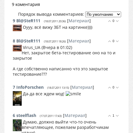
9 коментария
Порядок вывода комментариев:
9
Bl@SteR111
[
Материал
]
0
(18.07.2011 20:36)
Оууу, всё вижу ЗБТ на картинке))))
8
Bl@SteR111
[
Материал
]
0
(18.07.2011 18:26)
Virus_UA (Вчера в 01:02)
Нет, закрытое бета-тестирование оно на то и
закрытое
А где собственно написанно что это закрытое
тестирование???
7
InfoPorschen
[
Материал
]
0
(18.07.2011 13:15)
Да-да все ждем мод!
6
steelflash
[
Материал
]
1
(17.07.2011 17:43)
Думаю, должно выйти что-то очень
впечатляющее, пожелаем разработчикам
удачи)