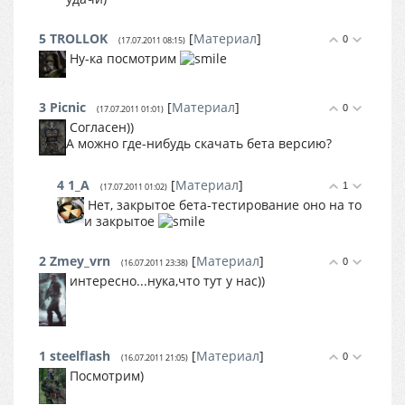
5
TROLLOK
[
Материал
]
0
(17.07.2011 08:15)
Ну-ка посмотрим
3
Picnic
[
Материал
]
0
(17.07.2011 01:01)
Согласен))
А можно где-нибудь скачать бета версию?
4
1_A
[
Материал
]
1
(17.07.2011 01:02)
Нет, закрытое бета-тестирование оно на то
и закрытое
2
Zmey_vrn
[
Материал
]
0
(16.07.2011 23:38)
интересно...нука,что тут у нас))
1
steelflash
[
Материал
]
0
(16.07.2011 21:05)
Посмотрим)