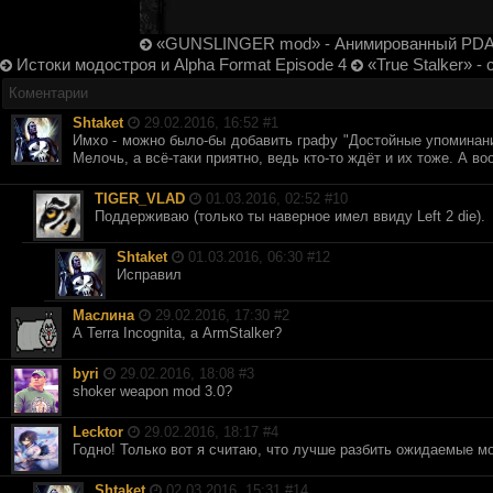
«GUNSLINGER mod» - Анимированный PD
Истоки модостроя и Alpha Format Episode 4
«True Stalker» -
Коментарии
Shtaket
29.02.2016, 16:52 #
1
Имхо - можно было-бы добавить графу "Достойные упоминания"
Мелочь, а всё-таки приятно, ведь кто-то ждёт и их тоже. А в
TIGER_VLAD
01.03.2016, 02:52 #
10
Поддерживаю (только ты наверное имел ввиду Left 2 die).
Shtaket
01.03.2016, 06:30 #
12
Исправил
Маслина
29.02.2016, 17:30 #
2
А Terra Incognita, а ArmStalker?
byri
29.02.2016, 18:08 #
3
shoker weapon mod 3.0?
Lecktor
29.02.2016, 18:17 #
4
Годно! Только вот я считаю, что лучше разбить ожидаемые мо
Shtaket
02.03.2016, 15:31 #
14