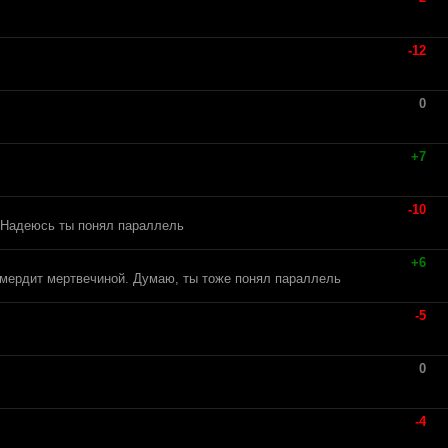
-12
0
+7
-10
. Надеюсь ты понял параллель
+6
 смердит мертвечиной. Думаю, ты тоже понял параллель
-5
0
-4