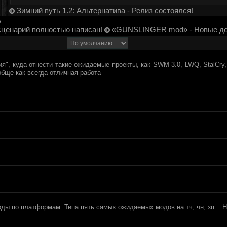
Зимний путь 1.2: Альтернатива - Релиз состоялся!
A
 сценарий полностью написан!
«GUNSLINGER mod» - Новые де
, куда отнести такие ожидаемые проекты, как SWM 3.0, LWQ, StalCry, Le
ообще как всегда отличная работа
ды по платформам. Типа пять самых ожидаемых модов на тч, чн, зп... Н