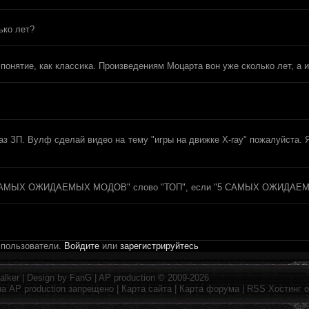
ько лет?
 понятие, как классика. Произведениям Моцарта вон уже сколько лет, а 
раз ЗП. Вулф сделай видео на тему "игры на движке X-ray" пожалуйста.
П-5 САМЫХ ОЖИДАЕМЫХ МОДОВ" слово "ТОП", если "5 САМЫХ ОЖИДАЕМ
 пользователи.
Войдите
или
зарегистрируйтесь
alker
| Design by
FanG
|
AP production
© 2009-2026
на
AP production
запрещено |
Карта сайта
|
Карта форума
|
RSS
Хостинг 