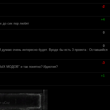
-2
+4
их до сих пор любят
0
0
 Я думаю очень интересно будет. Вроде бы есть 3 проекта : Оставшийся
-3
ЫХ МОДОВ" и так понятно? Идиотия?
+1
от
uCoz