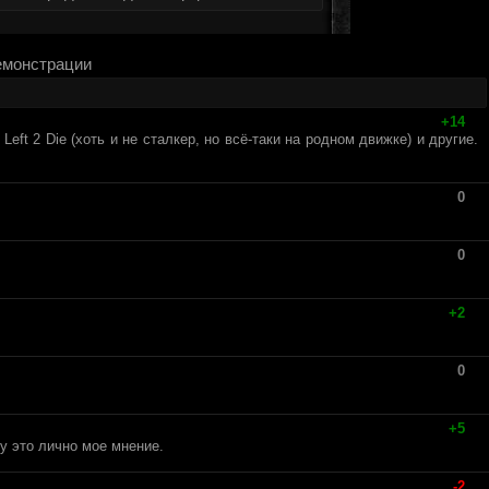
монстрации
+14
ft 2 Die (хоть и не сталкер, но всё-таки на родном движке) и другие.
0
0
+2
0
+5
у это лично мое мнение.
-2