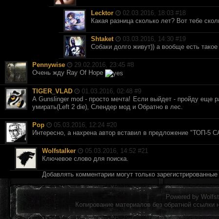
Lecktor
02.03.2016, 18:03 #
18
Какая разница сколько лет? Вот тебе скол
Shtaket
03.03.2016, 14:30 #
19
Собаки долго живут)) а вообще есть такое
Pennywise
29.02.2016, 23:45 #
8
Очень жду Ray Of Hope
TIGER_VLAD
01.03.2016, 02:48 #
9
А Gunslinger mod - просто мечта! Если выйдет - пройду еще 
умирать(Left 2 die), Слендер мод и Обратно в лес.
Pop
05.03.2016, 12:24 #
20
Интересно, а нахрена автор вставил в предложение "ТО
Wolfstalker
05.03.2016, 14:52 #
21
Ключевое слово для поиска.
Добавлять комментарии могут только зарегистрированные
Powered by
Wolfst
Копирование материалов без обратной ссылки 