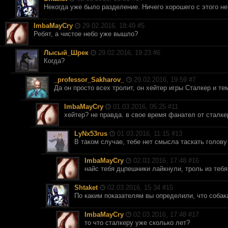
Некогда уже было разделение. Ничего хорошего с этого н
ImbaMayCry
29.02.2016, 18:49 #
5
Ребят, а чистое небо уже вышло?
Лысый_Шрек
29.02.2016, 19:23 #
6
Когда?
_professor_Sakharov_
29.02.2016, 19:59 #
7
Да он просто всех тролит, он хейтер игры Сталкер и те
ImbaMayCry
01.03.2016, 05:25 #
11
хейтер? не правда. в свое время фанател от сталк
LyNx53rus
01.03.2016, 11:15 #
13
В таком случае, тебе нет смысла таскать голов
ImbaMayCry
02.03.2016, 17:48 #
16
найс тебя дцпешники лайкнули, троль из тебя 
Shtaket
02.03.2016, 15:34 #
15
По каким показателям вы определили, что собак
ImbaMayCry
02.03.2016, 17:48 #
17
то что сталкеру уже сколько лет?