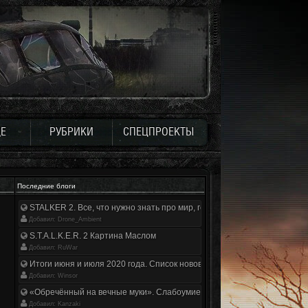
Е
РУБРИКИ
СПЕЦПРОЕКТЫ
Последние блоги
STALKER 2. Все, что нужно знать про мир, геймплей и сюжет | Разбор
Добавил: Drone_Ambient
S.T.A.L.K.E.R. 2 Картина Маслом
Добавил: RuWar
Итоги июня и июля 2020 года. Список нововведений
Добавил: Winsor
«Обречённый на вечные муки». Слабоумие и отвага
Добавил: Kanzaki