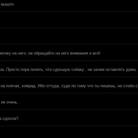
е вышло
матику на него, не обращайте на него внимания и всё!
ера. Просто пора понять, что сдохшую собаку , не зачем оставлять дома
у на плечах, комрад. Ибо оттуда, судя по тому что ты пишешь, не слабо
не очень .
а сдохла?