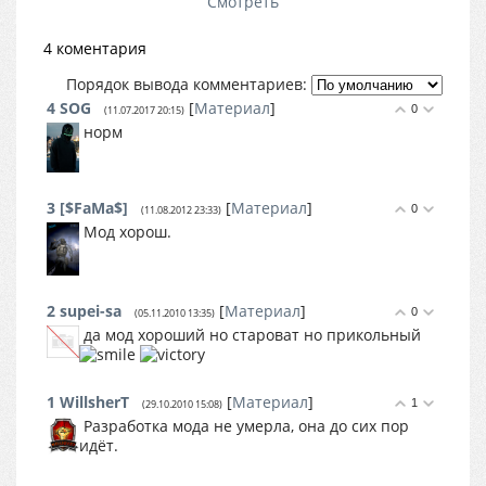
Смотреть
4 коментария
Порядок вывода комментариев:
4
SOG
[
Материал
]
0
(11.07.2017 20:15)
норм
3
[$FaMa$]
[
Материал
]
0
(11.08.2012 23:33)
Мод хорош.
2
supei-sa
[
Материал
]
0
(05.11.2010 13:35)
да мод хороший но староват но прикольный
1
WillsherT
[
Материал
]
1
(29.10.2010 15:08)
Разработка мода не умерла, она до сих пор
идёт.