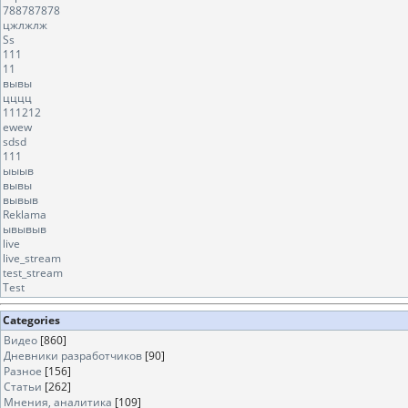
788787878
цжлжлж
Ss
111
11
вывы
цццц
111212
ewew
sdsd
111
ыыыв
вывы
вывыв
Reklama
ывывыв
live
live_stream
test_stream
Test
Categories
Видео
[860]
Дневники разработчиков
[90]
Разное
[156]
Статьи
[262]
Мнения, аналитика
[109]