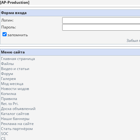
[
AP-Production
]
Форма входа
Логин:
Пароль:
запомнить
Забыл 
Меню сайта
Главная страница
Файлы
Видео и статьи
Форум
Галерея
Мод месяца
Новости модов
Копилка
Правила
Ret. to Pri.
Доска объявлений
Каталог сайтов
Наши баннеры
Реклама на сайте
Стать партнёром
SOC
CS