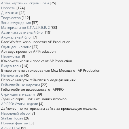
Арты, картинки, скриншоты
[75]
Новости
[174]
Дневники
[23]
Творчество
[112]
Зона отчуждения
[57]
Материалы по S.T.A.L.K.E.R. 2
[33]
Административный блог
[18]
Аномальный блог
[7]
Блог Wolfstalker о новостях AP Production
Один день в зоне
[27]
Арт хаус проект от AP Production
Перемотка
[8]
Юмористический проект от AP Production
Видео топы
[14]
Видео отчеты с голосования Мод Месяца от AP Production
Начало игры
[45]
Первые минуты геймплея в модификациях
Геймплейные нарезки
[22]
Геймплейные видеомиксы от APPRO
Скриншоты недели
[39]
Лучшие скриншоты от наших игроков.
AP PRO: Итоги недели
[4]
Дайджест по материалам сайта за прошедшую неделю.
Народный обзор
[7]
Stalker Today
[26]
Ночной фантом
[3]
AP PRO Live
[91]