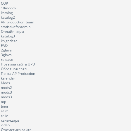
COP
10modov
katalog
katalog2
AP_production_team
statistikaforadmin
Онлайн игры
katalog3
knigadeza
FAQ
2glava
3glava
release
Правила сайта UPD
Обратная связь
Почта AP Production
kalendar
Mods
mods2
mods3
mods3
top
Блог
reliz
reliz
календарь
video
Статистика сайта