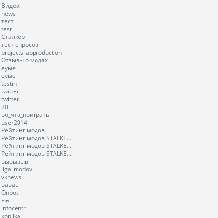
Видео
news
тест
test
Сталкер
тест опросов
projects_approduction
Отзывы о модах
еуые
еуые
testin
twitter
twitter
20
во_что_поиграть
user2014
Рейтинг модов
Рейтинг модов STALKE...
Рейтинг модов STALKE...
Рейтинг модов STALKE...
вывывыв
liga_modov
vknews
вавав
Опрос
ыв
infocentr
kopilka