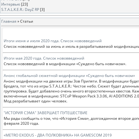
Интервью
[23]
S.T.A.L.K.E.R.: DayZ RP
[3]
Главная
»
Статьи
Итоги июня и июля 2020 года. Список нововведений
Список нововведений за июнь и июль в разрабатываемой модификации
Итоги мая 2020 года. Список нововведений
Список нововведений в модификации «Суждено быть новичком».
Анонс глобальной сюжетной модификации «Суждено быть новичком»
Анонс модификации на движке игры Зов Припяти. В модификации будет 
Бродяга, тот что из игры S.T.A.L.K.E.R.: Чистое небо. Сюжет будет длин
группировка. Будет добавлено очень много второстепенных квестов. Ка
включённые в модификацию: STCoP Weapon Pack 3.3.06, AI ADDITIONS 2.06 
Мод разрабатывает один человек.
"ИСТОРИЯ СЭМА" ЗАВЕРШАЕТ ПУТЕШЕСТВИЕ
Мы рады сообщить о том, что «История Сэма», долгожданное второе дополн
февраля 2020 года.
«METRO EXODUS - ДВА ПОЛКОВНИКА» НА GAMESCOM 2019