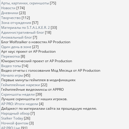
Арты, картинки, скриншоты
[75]
Новости
[174]
Дневники
[23]
Творчество
[112]
Зона отчуждения
[57]
Материалы по S.T.A.L.K.E.R. 2
[33]
Административный блог
[18]
Аномальный блог
[7]
Блог Wolfstalker о новостях AP Production
Один день в зоне
[27]
Арт хаус проект от AP Production
Перемотка
[8]
Юмористический проект от AP Production
Видео топы
[14]
Видео отчеты с голосования Мод Месяца от AP Production
Начало игры
[45]
Первые минуты геймплея в модификациях
Геймплейные нарезки
[22]
Геймплейные видеомиксы от APPRO
Скриншоты недели
[39]
Лучшие скриншоты от наших игроков.
AP PRO: Итоги недели
[4]
Дайджест по материалам сайта за прошедшую неделю.
Народный обзор
[7]
Stalker Today
[26]
Ночной фантом
[3]
AP PRO Live
[91]