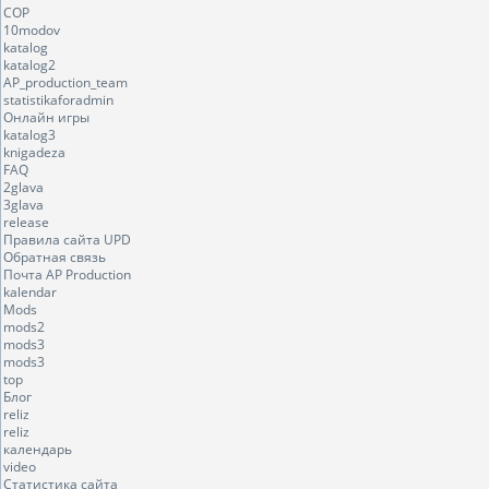
COP
10modov
katalog
katalog2
AP_production_team
statistikaforadmin
Онлайн игры
katalog3
knigadeza
FAQ
2glava
3glava
release
Правила сайта UPD
Обратная связь
Почта AP Production
kalendar
Mods
mods2
mods3
mods3
top
Блог
reliz
reliz
календарь
video
Статистика сайта