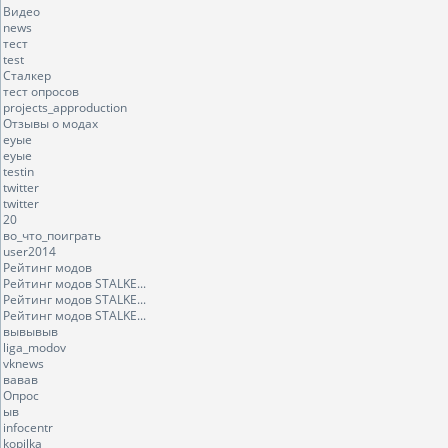
Видео
news
тест
test
Сталкер
тест опросов
projects_approduction
Отзывы о модах
еуые
еуые
testin
twitter
twitter
20
во_что_поиграть
user2014
Рейтинг модов
Рейтинг модов STALKE...
Рейтинг модов STALKE...
Рейтинг модов STALKE...
вывывыв
liga_modov
vknews
вавав
Опрос
ыв
infocentr
kopilka