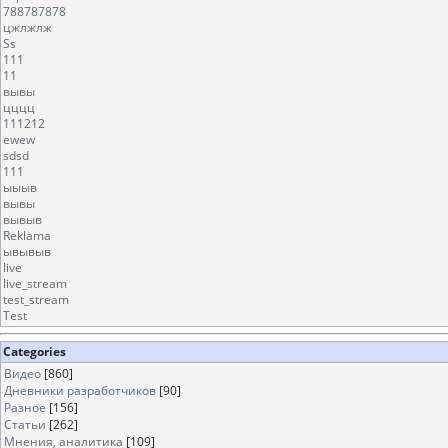
788787878
цжлжлж
Ss
111
11
вывы
цццц
111212
ewew
sdsd
111
ыыыв
вывы
вывыв
Reklama
ывывыв
live
live_stream
test_stream
Test
Categories
Видео
[860]
Дневники разработчиков
[90]
Разное
[156]
Статьи
[262]
Мнения, аналитика
[109]