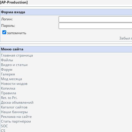
[
AP-Production
]
Форма входа
Логин:
Пароль:
запомнить
Забыл 
Меню сайта
Главная страница
Файлы
Видео и статьи
Форум
Галерея
Мод месяца
Новости модов
Копилка
Правила
Ret. to Pri.
Доска объявлений
Каталог сайтов
Наши баннеры
Реклама на сайте
Стать партнёром
SOC
CS