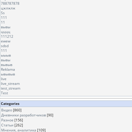
788787878
цжлжлж
Ss
111
11
вывы
цццц
111212
ewew
sdsd
111
ыыыв
вывы
вывыв
Reklama
ывывыв
live
live_stream
test_stream
Test
Categories
Видео
[860]
Дневники разработчиков
[90]
Разное
[156]
Статьи
[262]
Мнения, аналитика
[109]