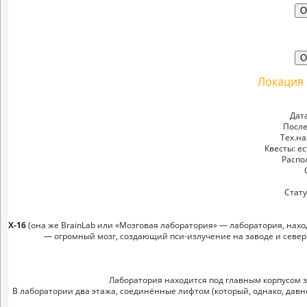
Локация 
Дата
После
Тех.на
Квесты: е
Распо
Стату
Х-16
(она же BrainLab или «Мозговая лаборатория» — лаборатория, нахо
— огромный мозг, создающий пси-излучение на заводе и севе
Лаборатория находится под главным корпусом з
В лаборатории два этажа, соединённые лифтом (который, однако, давн