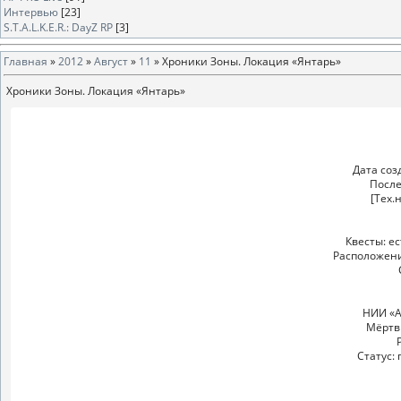
Интервью
[23]
S.T.A.L.K.E.R.: DayZ RP
[3]
Главная
»
2012
»
Август
»
11
» Хроники Зоны. Локация «Янтарь»
Хроники Зоны. Локация «Янтарь»
Дата соз
После
[Тех.
Квесты: е
Расположени
НИИ «А
Мёртвы
Статус: 