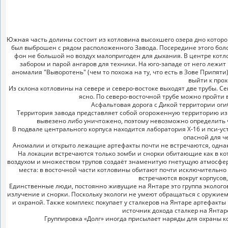
Южная часть долины состоит из котловина высохшего озера дно которог
был выброшен с рядом расположенного Завода. Посередине этого боло
фон не большой но воздух малопригоден для дыхания. В центре кот
забором и парой ангаров для техники. На юго-западе от него лежит
аномалия "Выворотень" (чем то похожа на ту, что есть в Зове Припяти
выйти к прох
Из склона котловины на севере и северо-востоке выходят две трубы. 
ясно. По северо-восточной трубе можно пройти 
Асфальтовая дорога с Дикой территории огиба
Территория завода представляет собой огороженную территорию из 
вывезено либо уничтожено, поэтому невозможно определить 
В подвале центрального корпуса находится лаборатория X-16 и пси-у
опасной для ч
Аномалии и открыто лежащие артефакты почти не встречаются, одна
На локации встречаются только зомби и снорки обитающие как в ко
воздухом и множеством трупов создаёт знаменитую гнетущую атмосферу
места: в восточной части котловины обитают почти исключительно 
встречаются вокруг корпусов
Единственные люди, постоянно живущие на Янтаре это группа эколого
излучение и снорки. Поскольку экологи не умеют обращаться с оружием
и охраной. Также комплекс покупает у сталкеров на Янтаре артефакты
источник дохода сталкер на Янта
Группировка «Долг» иногда присылает наряды для охраны к