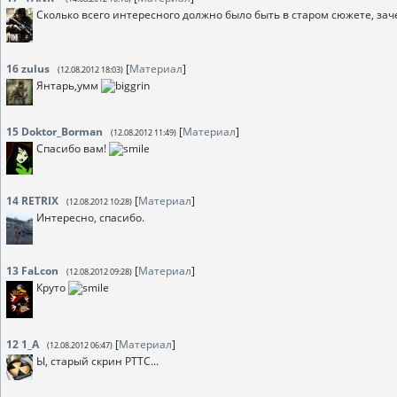
Сколько всего интересного должно было быть в старом сюжете, заче
16
zulus
[
Материал
]
(12.08.2012 18:03)
Янтарь,умм
15
Doktor_Borman
[
Материал
]
(12.08.2012 11:49)
Спасибо вам!
14
RETRIX
[
Материал
]
(12.08.2012 10:28)
Интересно, спасибо.
13
FaLcon
[
Материал
]
(12.08.2012 09:28)
Круто
12
1_A
[
Материал
]
(12.08.2012 06:47)
Ы, старый скрин РТТС...