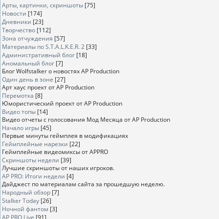
Арты, картинки, скриншоты
[75]
Новости
[174]
Дневники
[23]
Творчество
[112]
Зона отчуждения
[57]
Материалы по S.T.A.L.K.E.R. 2
[33]
Административный блог
[18]
Аномальный блог
[7]
Блог Wolfstalker о новостях AP Production
Один день в зоне
[27]
Арт хаус проект от AP Production
Перемотка
[8]
Юмористический проект от AP Production
Видео топы
[14]
Видео отчеты с голосования Мод Месяца от AP Production
Начало игры
[45]
Первые минуты геймплея в модификациях
Геймплейные нарезки
[22]
Геймплейные видеомиксы от APPRO
Скриншоты недели
[39]
Лучшие скриншоты от наших игроков.
AP PRO: Итоги недели
[4]
Дайджест по материалам сайта за прошедшую неделю.
Народный обзор
[7]
Stalker Today
[26]
Ночной фантом
[3]
AP PRO Live
[91]