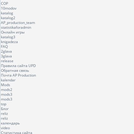
COP
10modov
katalog
katalog2
AP_production_team
statistikaforadmin
Онлайн игры
katalog3
knigadeza
FAQ
2glava
3glava
release
Правила сайта UPD
Обратная связь
Почта AP Production
kalendar
Mods
mods2
mods3
mods3
top
Блог
reliz
reliz
календарь
video
Статистика сайта