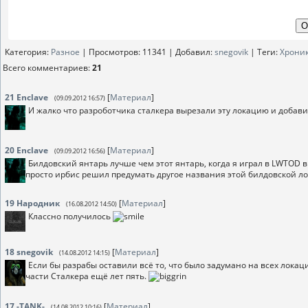
Категория
:
Разное
|
Просмотров
: 11341 |
Добавил
:
snegovik
|
Теги
:
Хрони
Всего комментариев
:
21
21
Enclave
[
Материал
]
(09.09.2012 16:57)
И жалко что разроботчика сталкера вырезали эту локацию и добав
20
Enclave
[
Материал
]
(09.09.2012 16:56)
Билдовский янтарь лучше чем этот янтарь, когда я играл в LWTOD в
просто ирбис решил предумать другое названия этой билдовской л
19
Народник
[
Материал
]
(16.08.2012 14:50)
Классно получилось
18
snegovik
[
Материал
]
(14.08.2012 14:15)
Если бы разрабы оставили всё то, что было задумано на всех локац
части Сталкера ещё лет пять.
17
-TANK-
[
Материал
]
(14.08.2012 10:16)