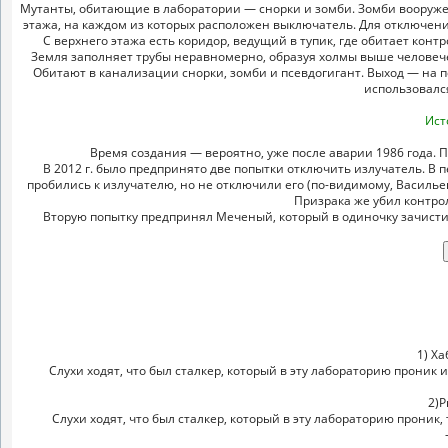
Мутанты, обитающие в лаборатории — снорки и зомби. Зомби вооружены
этажа, на каждом из которых расположен выключатель. Для отключени
С верхнего этажа есть коридор, ведущий в тупик, где обитает конт
Земля заполняет трубы неравномерно, образуя холмы выше человечес
Обитают в канализации снорки, зомби и псевдогигант. Выход — на по
использовался
Ист
Время создания — вероятно, уже после аварии 1986 года. 
В 2012 г. было предпринято две попытки отключить излучатель. В
пробились к излучателю, но не отключили его (по-видимому, Васильев
Призрака же убил контро
Вторую попытку предпринял Меченый, который в одиночку зачисти
1) Х
Слухи ходят, что был сталкер, который в эту лабораторию проник и
2)Р
Слухи ходят, что был сталкер, который в эту лабораторию проник,