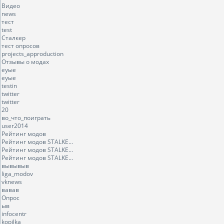
Видео
news
тест
test
Сталкер
тест опросов
projects_approduction
Отзывы о модах
еуые
еуые
testin
twitter
twitter
20
во_что_поиграть
user2014
Рейтинг модов
Рейтинг модов STALKE...
Рейтинг модов STALKE...
Рейтинг модов STALKE...
вывывыв
liga_modov
vknews
вавав
Опрос
ыв
infocentr
kopilka