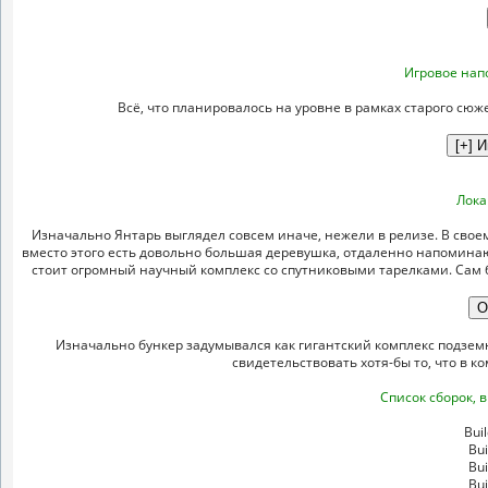
Игровое нап
Всё, что планировалось на уровне в рамках старого сюж
Лока
Изначально Янтарь выглядел совсем иначе, нежели в релизе. В своем 
вместо этого есть довольно большая деревушка, отдаленно напомина
стоит огромный научный комплекс со спутниковыми тарелками. Сам б
Изначально бункер задумывался как гигантский комплекс подземн
свидетельствовать хотя-бы то, что в 
Список сборок, 
Buil
Bui
Bui
Bui