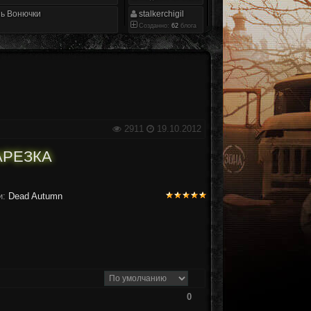
ь Вонючки
stalkerchigil
Созданно:
62
блога
2911
19.10.2012
АРЕЗКА
и:
Dead Autumn
0