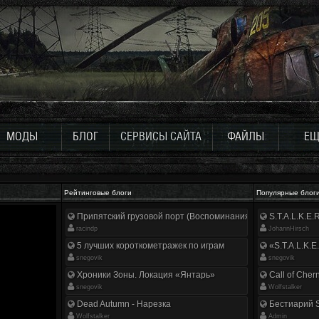
МОДЫ
БЛОГ
СЕРВИСЫ САЙТА
ФАЙЛЫ
ЕЩ
Рейтинговые блоги
Популярные блог
Припятский грузовой порт (Воспоминания ликвидатора)
S.T.A.L.K.E
racindp
JohannHirsch
5 лучших короткометражек по играм
«S.T.A.L.K.E
snegovik
snegovik
Хроники Зоны. Локация «Янтарь»
Call of Cher
snegovik
Wolfstalker
Dead Autumn - Нарезка
Бестиарий S
Wolfstalker
Аdmin