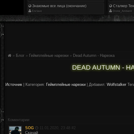
Знакомые все лица (окончание)
Сталкер Тен
Enclave
Drone_Ambient
»
Блог
»
Геймплейные нарезки
»
Dead Autumn - Нарезка
DEAD AUTUMN - Н
Источник
|
Категория:
Геймплейные нарезки
| Добавил:
Wolfstalker
Тег
Коментарии
SOG
11.01.2020, 23:48 #
2
Скачай