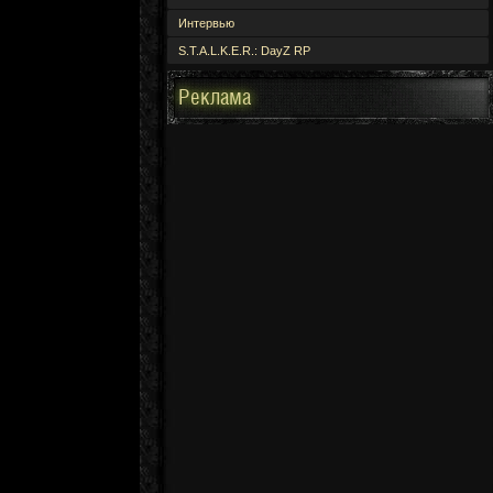
Интервью
S.T.A.L.K.E.R.: DayZ RP
Реклама