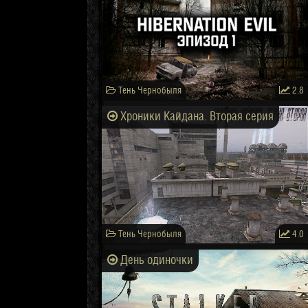
Тень Чернобыля
2.8
Хроники Кайдана. Вторая серия
Тень Чернобыля
4.0
День одиночки