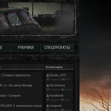
Е
РУБРИКИ
СПЕЦПРОЕКТЫ
и
Топ блоггеров
.R. 2 Новые скриншоты
Diman_GTX
Созданно:
161
блог
.R. 2». На связи Москва
Летописец
Созданно:
96
блогов
nobyl - Галерея
Hardtmuth
Созданно:
83
блога
TALKER 2: уникальные концепт-арты
snegovik
Созданно:
68
блогов