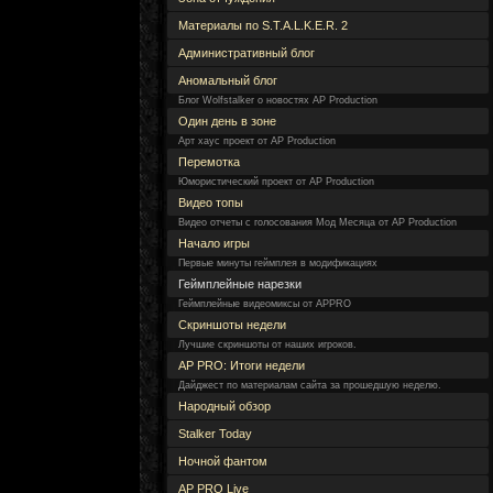
Материалы по S.T.A.L.K.E.R. 2
Административный блог
Аномальный блог
Блог Wolfstalker о новостях AP Production
Один день в зоне
Арт хаус проект от AP Production
Перемотка
Юмористический проект от AP Production
Видео топы
Видео отчеты с голосования Мод Месяца от AP Production
Начало игры
Первые минуты геймплея в модификациях
Геймплейные нарезки
Геймплейные видеомиксы от APPRO
Скриншоты недели
Лучшие скриншоты от наших игроков.
AP PRO: Итоги недели
Дайджест по материалам сайта за прошедшую неделю.
Народный обзор
Stalker Today
Ночной фантом
AP PRO Live