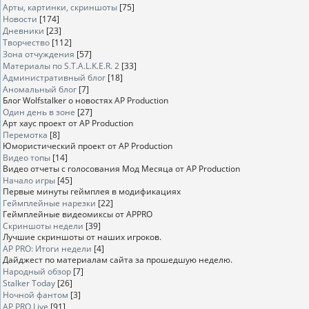
Арты, картинки, скриншоты
[75]
Новости
[174]
Дневники
[23]
Творчество
[112]
Зона отчуждения
[57]
Материалы по S.T.A.L.K.E.R. 2
[33]
Административный блог
[18]
Аномальный блог
[7]
Блог Wolfstalker о новостях AP Production
Один день в зоне
[27]
Арт хаус проект от AP Production
Перемотка
[8]
Юмористический проект от AP Production
Видео топы
[14]
Видео отчеты с голосования Мод Месяца от AP Production
Начало игры
[45]
Первые минуты геймплея в модификациях
Геймплейные нарезки
[22]
Геймплейные видеомиксы от APPRO
Скриншоты недели
[39]
Лучшие скриншоты от наших игроков.
AP PRO: Итоги недели
[4]
Дайджест по материалам сайта за прошедшую неделю.
Народный обзор
[7]
Stalker Today
[26]
Ночной фантом
[3]
AP PRO Live
[91]