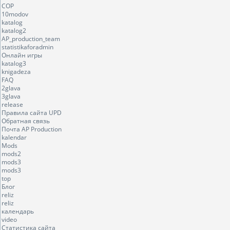
COP
10modov
katalog
katalog2
AP_production_team
statistikaforadmin
Онлайн игры
katalog3
knigadeza
FAQ
2glava
3glava
release
Правила сайта UPD
Обратная связь
Почта AP Production
kalendar
Mods
mods2
mods3
mods3
top
Блог
reliz
reliz
календарь
video
Статистика сайта