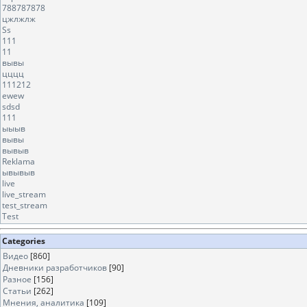
788787878
цжлжлж
Ss
111
11
вывы
цццц
111212
ewew
sdsd
111
ыыыв
вывы
вывыв
Reklama
ывывыв
live
live_stream
test_stream
Test
Categories
Видео
[860]
Дневники разработчиков
[90]
Разное
[156]
Статьи
[262]
Мнения, аналитика
[109]