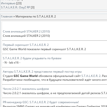
Интервью
[23]
S.T.A.L.K.E.R.: DayZ RP
[3]
Главная
»
Материалы по S.T.A.L.K.E.R. 2
Слив анимаций STALKER 2 (2010)
Слив анимаций STALKER 2 (2010)
Первый скриншот S.T.A.L.K.E.R. 2
GSC Game World показали первый скриншот S.T.A.L.K.E.R. 2
S.T.A.L.K.E.R. 2 будем угадывать по буквам
- N - lab x16 -
Авторы S.T.A.L.K.E.R. 2 представили первый постер игры
Студия
GSC Game World
обновила официальный сайт
S.T.A.L.K.E.R. 2
. Ра
Разработчики пообещали, что в будущем пользователей ждёт много интер
Число 2.0.2.1 оказалось шифром
Число 2.0.2.1 оказалось шифром, а не предполагаемой датой релиза S.T.A.L
PR-менеджер GSC: S.T.A.L.K.E.R. 2 будет современным!
Редактор SMNS Games на минувшей конференции Games Gathering 2018