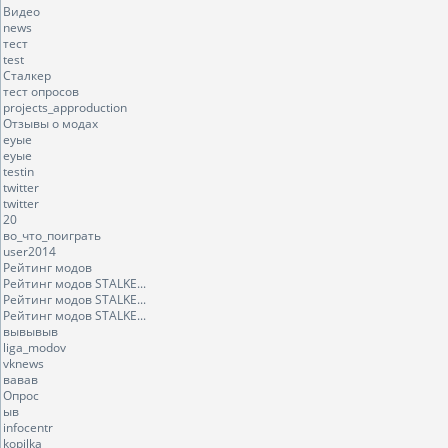
Видео
news
тест
test
Сталкер
тест опросов
projects_approduction
Отзывы о модах
еуые
еуые
testin
twitter
twitter
20
во_что_поиграть
user2014
Рейтинг модов
Рейтинг модов STALKE...
Рейтинг модов STALKE...
Рейтинг модов STALKE...
вывывыв
liga_modov
vknews
вавав
Опрос
ыв
infocentr
kopilka