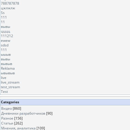
788787878
цжлжлж
Ss
111
11
вывы
цццц
111212
ewew
sdsd
111
ыыыв
вывы
вывыв
Reklama
ывывыв
live
live_stream
test_stream
Test
Categories
Видео
[860]
Дневники разработчиков
[90]
Разное
[156]
Статьи
[262]
Мнения, аналитика
[109]