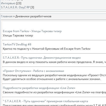
Интервью
[23]
S.T.A.L.K.E.R.: DayZ RP
[3]
Главная
»
Дневники разработчиков
Escape from Tarkov - Улицы Таркова тизер
Улицы Таркова тизер
TarkovTV DevBlog #8
Кратко по подкасту с Никитой Буяновым об Escape from Tarkov
S.T.A.L.K.E.R.- Путь одиночки. Демонстрационное видео
В данном видео я хочу показать какая работа мною проделана. Я знаю,
«Проект Отступник» - Работа с аномалиями
Поскольку одним из ведущих разработчиков модификации «Проект Отступ
будет уделяться особое отношение к работе с аномальными зонами.
Подробности разработки модификации «Live Zone»
Свежие подробности из разработки модификации «Live Zone» на платфо
" S.T.A.L.K.E.R. - Путь одиночки" примерная глобальная карта
Представляю вашему вниманию макет глобальной карты мода S.T.AL.K.E.