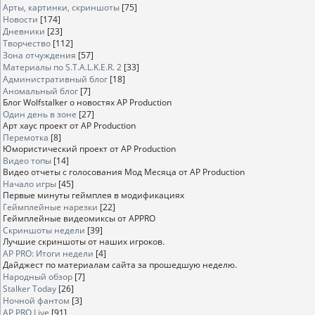
Арты, картинки, скриншоты
[75]
Новости
[174]
Дневники
[23]
Творчество
[112]
Зона отчуждения
[57]
Материалы по S.T.A.L.K.E.R. 2
[33]
Административный блог
[18]
Аномальный блог
[7]
Блог Wolfstalker о новостях AP Production
Один день в зоне
[27]
Арт хаус проект от AP Production
Перемотка
[8]
Юмористический проект от AP Production
Видео топы
[14]
Видео отчеты с голосования Мод Месяца от AP Production
Начало игры
[45]
Первые минуты геймплея в модификациях
Геймплейные нарезки
[22]
Геймплейные видеомиксы от APPRO
Скриншоты недели
[39]
Лучшие скриншоты от наших игроков.
AP PRO: Итоги недели
[4]
Дайджест по материалам сайта за прошедшую неделю.
Народный обзор
[7]
Stalker Today
[26]
Ночной фантом
[3]
AP PRO Live
[91]