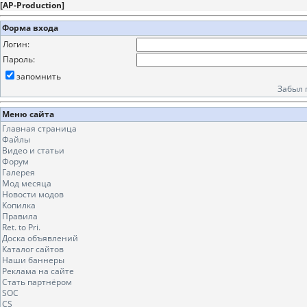
[
AP-Production
]
Форма входа
Логин:
Пароль:
запомнить
Забыл 
Меню сайта
Главная страница
Файлы
Видео и статьи
Форум
Галерея
Мод месяца
Новости модов
Копилка
Правила
Ret. to Pri.
Доска объявлений
Каталог сайтов
Наши баннеры
Реклама на сайте
Стать партнёром
SOC
CS