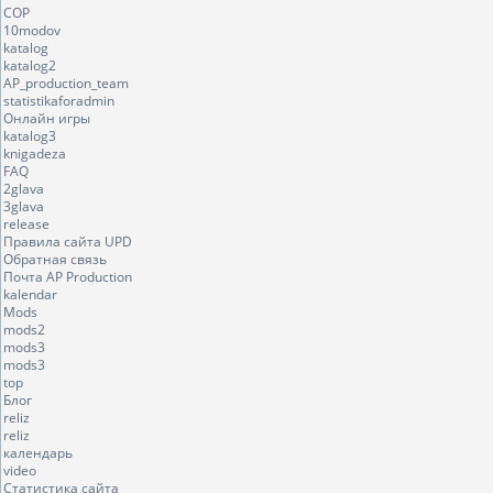
COP
10modov
katalog
katalog2
AP_production_team
statistikaforadmin
Онлайн игры
katalog3
knigadeza
FAQ
2glava
3glava
release
Правила сайта UPD
Обратная связь
Почта AP Production
kalendar
Mods
mods2
mods3
mods3
top
Блог
reliz
reliz
календарь
video
Статистика сайта