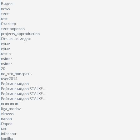
Видео
news
тест
test
Сталкер
тест опросов
projects_approduction
Отзывы о модах
еуые
еуые
testin
twitter
twitter
20
во_что_поиграть
user2014
Рейтинг модов
Рейтинг модов STALKE...
Рейтинг модов STALKE...
Рейтинг модов STALKE...
вывывыв
liga_modov
vknews
вавав
Опрос
ыв
infocentr
kopilka